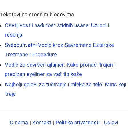
Tekstovi na srodnim blogovima
Osetljivost i nadutost stidnih usana: Uzroci i
rešenja
Sveobuhvatni Vodič kroz Savremene Estetske
Tretmane i Procedure
Vodič za savršen ajlajner: Kako pronaći trajan i
precizan eyeliner za vaš tip kože
Najbolji gelovi za tuširanje i mleka za telo: Miris koji
traje
O nama
|
Kontakt
|
Politika privatnosti
|
Uslovi