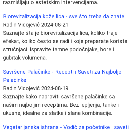
razmišljaju o estetskim intervencijama.
Biorevitalizacija kože lica - sve što treba da znate
Radin Vidojević
2024-08-21
Saznajte šta je biorevitalizacija lica, koliko traje
efekat, koliko često se radi i koje preparate koriste
stručnjaci. Ispravite tamne podočnjake, bore i
gubitak volumena.
Savršene Palačinke - Recepti i Saveti za Najbolje
Palačinke
Radin Vidojević
2024-08-19
Saznajte kako napraviti savršene palačinke sa
našim najboljim receptima. Bez lepljenja, tanke i
ukusne, idealne za slatke i slane kombinacije.
Vegetarijanska ishrana - Vodič za početnike i saveti