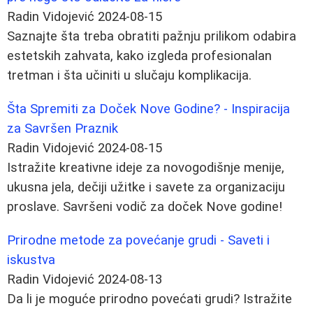
Radin Vidojević
2024-08-15
Saznajte šta treba obratiti pažnju prilikom odabira
estetskih zahvata, kako izgleda profesionalan
tretman i šta učiniti u slučaju komplikacija.
Šta Spremiti za Doček Nove Godine? - Inspiracija
za Savršen Praznik
Radin Vidojević
2024-08-15
Istražite kreativne ideje za novogodišnje menije,
ukusna jela, dečiji užitke i savete za organizaciju
proslave. Savršeni vodič za doček Nove godine!
Prirodne metode za povećanje grudi - Saveti i
iskustva
Radin Vidojević
2024-08-13
Da li je moguće prirodno povećati grudi? Istražite