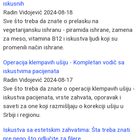
iskusnih
Radin Vidojević
2024-08-18
Sve što treba da znate o prelasku na
vegetarijansku ishranu - piramida ishrane, zamena
za meso, vitamina B12 i iskustva ljudi koji su
promenili način ishrane.
Operacija klempavih ušiju - Kompletan vodič sa
iskustvima pacijenata
Radin Vidojević
2024-08-17
Sve što treba da znate o operaciji klempavih ušiju -
iskustva pacijenata, vrste zahvata, oporavak i
saveti za one koji razmišljaju o korekciji ušiju u
Srbiji i regionu.
Iskustva sa estetskim zahvatima: Šta treba znati
pre nego što odlučite za filere