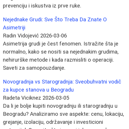
prevenciju i iskustva iz prve ruke.
Nejednake Grudi: Sve Što Treba Da Znate O
Asimetriji
Radin Vidojević
2026-03-06
Asimetrija grudi je čest fenomen. Istražite šta je
normalno, kako se nositi sa nejednakim grudima,
nehirurške metode i kada razmisliti o operaciji.
Saveti za samopouzdanje.
Novogradnja vs Starogradnja: Sveobuhvatni vodič
za kupce stanova u Beogradu
Radeta Viciknez
2026-03-05
Da li je bolje kupiti novogradnju ili starogradnju u
Beogradu? Analiziramo sve aspekte: cenu, lokaciju,
grejanje, izolaciju, održavanje i investicioni