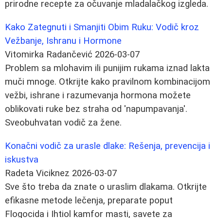
prirodne recepte za očuvanje mladalačkog izgleda.
Kako Zategnuti i Smanjiti Obim Ruku: Vodič kroz
Vežbanje, Ishranu i Hormone
Vitomirka Radančević
2026-03-07
Problem sa mlohavim ili punijim rukama iznad lakta
muči mnoge. Otkrijte kako pravilnom kombinacijom
vežbi, ishrane i razumevanja hormona možete
oblikovati ruke bez straha od 'napumpavanja'.
Sveobuhvatan vodič za žene.
Konačni vodič za urasle dlake: Rešenja, prevencija i
iskustva
Radeta Viciknez
2026-03-07
Sve što treba da znate o uraslim dlakama. Otkrijte
efikasne metode lečenja, preparate poput
Flogocida i Ihtiol kamfor masti, savete za