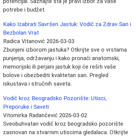
potencijal. Saznajte šta je pravi izbor za vaše
potrebe i budžet.
Kako Izabrati Savršen Jastuk: Vodič za Zdrav San i
Bezbolan Vrat
Radica Vitanović
2026-03-03
Zbunjeni izborom jastuka? Otkrijte sve o vrstama
punjenja, održavanju i kako pronaći anatomski,
memorijski ili perjani jastuk koji će rešiti vaše
bolove i obezbediti kvalitetan san. Pregled
iskustava i stručnih saveta.
Vodič kroz Beogradsko Pozorište: Utisci,
Preporuke i Saveti
Vitomirka Radančević
2026-03-02
Sveobuhvatan vodič kroz beogradsko pozorište
zasnovan na stvarnim utiscima gledalaca. Otkrijte