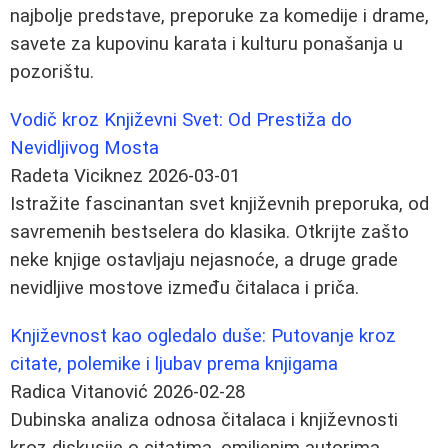
najbolje predstave, preporuke za komedije i drame,
savete za kupovinu karata i kulturu ponašanja u
pozorištu.
Vodič kroz Književni Svet: Od Prestiža do
Nevidljivog Mosta
Radeta Viciknez
2026-03-01
Istražite fascinantan svet književnih preporuka, od
savremenih bestselera do klasika. Otkrijte zašto
neke knjige ostavljaju nejasnoće, a druge grade
nevidljive mostove između čitalaca i priča.
Književnost kao ogledalo duše: Putovanje kroz
citate, polemike i ljubav prema knjigama
Radica Vitanović
2026-02-28
Dubinska analiza odnosa čitalaca i književnosti
kroz diskusije o citatima, omiljenim autorima,