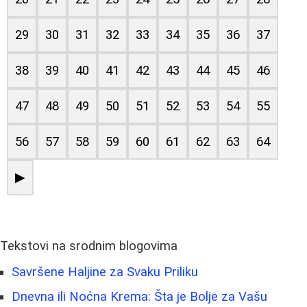
29
30
31
32
33
34
35
36
37
38
39
40
41
42
43
44
45
46
47
48
49
50
51
52
53
54
55
56
57
58
59
60
61
62
63
64
▶
Tekstovi na srodnim blogovima
Savršene Haljine za Svaku Priliku
Dnevna ili Noćna Krema: Šta je Bolje za Vašu