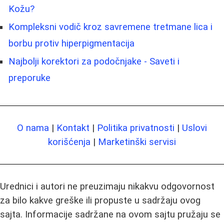
Kožu?
Kompleksni vodič kroz savremene tretmane lica i
borbu protiv hiperpigmentacija
Najbolji korektori za podočnjake - Saveti i
preporuke
O nama
|
Kontakt
|
Politika privatnosti
|
Uslovi
korišćenja
|
Marketinški servisi
Urednici i autori ne preuzimaju nikakvu odgovornost
za bilo kakve greške ili propuste u sadržaju ovog
sajta. Informacije sadržane na ovom sajtu pružaju se