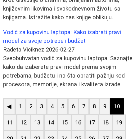
književnim likovima i svakodnevnom životu sa
knjigama. Istražite kako nas knjige oblikuju.
Vodič za kupovinu laptopa: Kako izabrati pravi
model za svoje potrebe i budžet
Radeta Viciknez
2026-02-27
Sveobuhvatan vodič za kupovinu laptopa. Saznajte
kako da izaberete pravi model prema svojim
potrebama, budžetu i na šta obratiti pažnju kod
procesora, memorije, ekrana i kvaliteta izrade.
◀
1
2
3
4
5
6
7
8
9
10
11
12
13
14
15
16
17
18
19
20
21
22
23
24
25
26
27
28