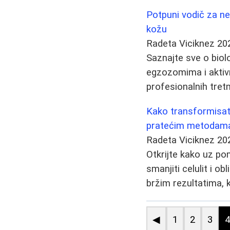
Potpuni vodič za ne
kožu
Radeta Viciknez
20
Saznajte sve o biolo
egzozomima i aktiv
profesionalnih tre
Kako transformisati 
pratećim metodam
Radeta Viciknez
20
Otkrijte kako uz p
smanjiti celulit i o
bržim rezultatima, ka
◀
1
2
3