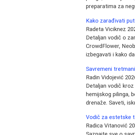
preparatima za ne
Kako zarađivati put
Radeta Viciknez
20
Detaljan vodič o z
CrowdFlower, Neobux
izbegavati i kako d
Savremeni tretmani z
Radin Vidojević
202
Detaljan vodič kroz 
hemijskog pilinga, b
drenaže. Saveti, is
Vodič za estetske t
Radica Vitanović
20
Saznajte sve o savr