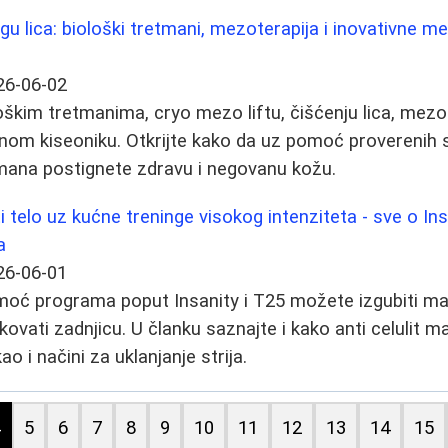
gu lica: biološki tretmani, mezoterapija i inovativne m
26-06-02
škim tretmanima, cryo mezo liftu, čišćenju lica, mezote
nom kiseoniku. Otkrijte kako da uz pomoć proverenih s
tmana postignete zdravu i negovanu kožu.
telo uz kućne treninge visokog intenziteta - sve o Insa
a
26-06-01
omoć programa poput Insanity i T25 možete izgubiti m
blikovati zadnjicu. U članku saznajte i kako anti celulit 
o i načini za uklanjanje strija.
4
5
6
7
8
9
10
11
12
13
14
15