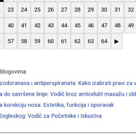
2
23
24
25
26
27
28
29
30
31
32
9
40
41
42
43
44
45
46
47
48
49
6
57
58
59
60
61
62
63
64
▶
 blogovima
zodoranasa i antiperspiranata: Kako izabrati pravi za 
a do savršene linije: Vodič kroz anticelulit masažu i ob
 korekciju nosa: Estetika, funkcija i oporavak
Engleskog: Vodič za Početnike i Iskustva