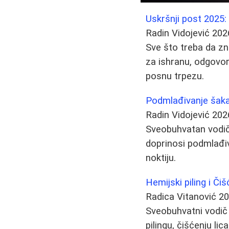
Uskršnji post 2025:
Radin Vidojević
202
Sve što treba da zna
za ishranu, odgovor
posnu trpezu.
Podmlađivanje šaka 
Radin Vidojević
202
Sveobuhvatan vodič 
doprinosi podmlađiv
noktiju.
Hemijski piling i Či
Radica Vitanović
20
Sveobuhvatni vodič 
pilingu, čišćenju li