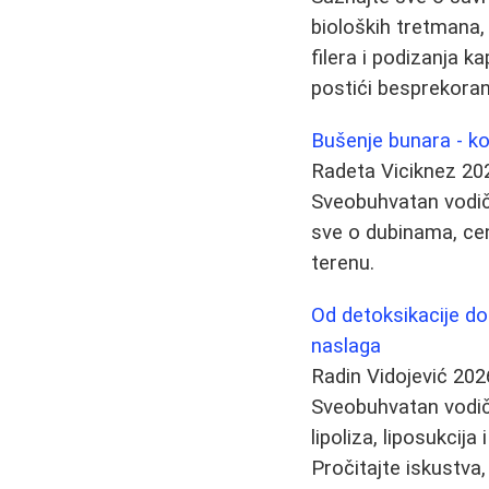
bioloških tretmana, 
filera i podizanja 
postići besprekoran
Bušenje bunara - ko
Radeta Viciknez
20
Sveobuhvatan vodič
sve o dubinama, ce
terenu.
Od detoksikacije do 
naslaga
Radin Vidojević
202
Sveobuhvatan vodič o
lipoliza, liposukcija
Pročitajte iskustva,