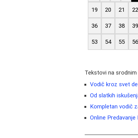
19
20
21
2
36
37
38
3
53
54
55
5
Tekstovi na srodnim
Vodič kroz svet de
Od slatkih iskušenj
Kompletan vodič za
Online Predavanje 