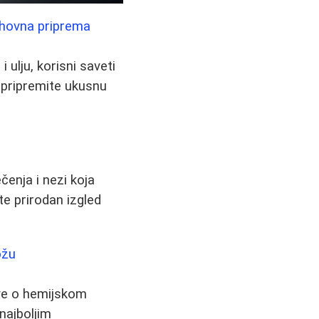
duhovna priprema
 ulju, korisni saveti
a pripremite ukusnu
čenja i nezi koja
e prirodan izgled
ožu
sve o hemijskom
 najboljim