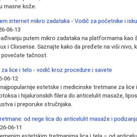
gu masne kože.
em internet mikro zadataka - Vodič za početnike i isk
26-06-13
arađivanju putem mikro zadataka na platformama kao 
 i Clixsense. Saznajte kako da pređete na viši nivo, 
a povećate tačnost.
a lice i telo - vodič kroz procedure i savete
6-06-12
najpopularnije estetske i medicinske tretmane za lice i
otoksa i hijaluronskih filera do anticelulit masaže, lipos
kustva i preporuke stručnjaka.
retmane: od nege lica do anticelulit masaže i podizan
26-06-11
emenim estetskim tretmanima lica i tela – od anticelu