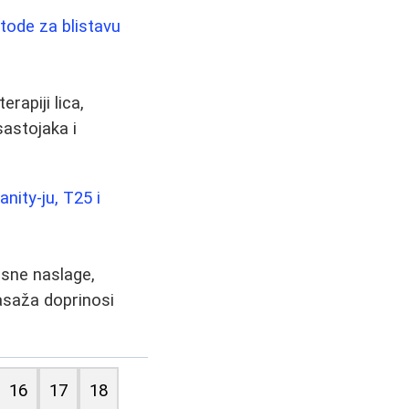
etode za blistavu
rapiji lica,
astojaka i
nity-ju, T25 i
asne naslage,
masaža doprinosi
16
17
18