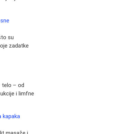
usne
što su
koje zadatke
 telo – od
ukcije i limfne
ja kapaka
lit masaže i