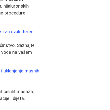
, hijaluronskih
lne procedure
ti za svaki teren
ćinstvo. Saznajte
a vode na vašem
a i uklanjanje masnih
ticelulit masaža,
cije i dijeta.