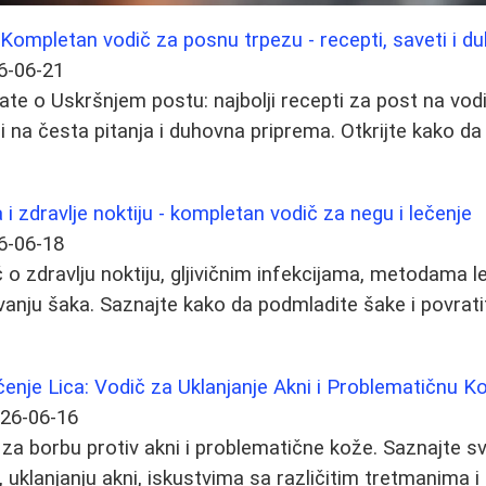
 Kompletan vodič za posnu trpezu - recepti, saveti i 
6-06-21
te o Uskršnjem postu: najbolji recepti za post na vodi i
i na česta pitanja i duhovna priprema. Otkrijte kako d
i zdravlje noktiju - kompletan vodič za negu i lečenje
6-06-18
o zdravlju noktiju, gljivičnim infekcijama, metodama le
anju šaka. Saznajte kako da podmladite šake i povratit
šćenje Lica: Vodič za Uklanjanje Akni i Problematičnu K
26-06-16
za borbu protiv akni i problematične kože. Saznajte 
ca, uklanjanju akni, iskustvima sa različitim tretmanima i