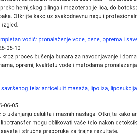
preko hemijskog pilinga i mezoterapije lica, do botoksa
kapaka. Otkrijte kako uz svakodnevnu negu i profesiona
 izgled.
mpletan vodič: pronalaženje vode, cene, oprema i save
26-06-10
 kroz proces bušenja bunara za navodnjavanje i doma
nama, opremi, kvalitetu vode i metodama pronalaženj
savršenog tela: anticelulit masaža, lipoliza, liposukcij
6-06-05
 uklanjanju celulita i masnih naslaga. Otkrijte kako an
 i lipotransfer mogu oblikovati vaše telo nakon detoksika
 savete i stručne preporuke za trajne rezultate.