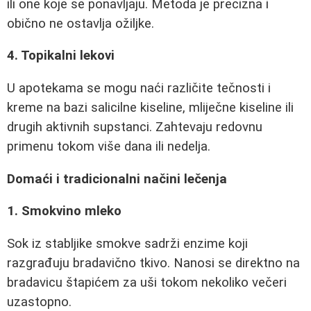
ili one koje se ponavljaju. Metoda je precizna i
obično ne ostavlja ožiljke.
4. Topikalni lekovi
U apotekama se mogu naći različite tečnosti i
kreme na bazi salicilne kiseline, mliječne kiseline ili
drugih aktivnih supstanci. Zahtevaju redovnu
primenu tokom više dana ili nedelja.
Domaći i tradicionalni načini lečenja
1. Smokvino mleko
Sok iz stabljike smokve sadrži enzime koji
razgrađuju bradavično tkivo. Nanosi se direktno na
bradavicu štapićem za uši tokom nekoliko večeri
uzastopno.