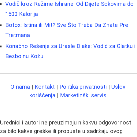
Vodič kroz Režime Ishrane: Od Dijete Sokovima do
1500 Kalorija
Botox: Istina ili Mit? Sve Što Treba Da Znate Pre
Tretmana
Konačno Rešenje za Urasle Dlake: Vodič za Glatku i
Bezbolnu Kožu
O nama
|
Kontakt
|
Politika privatnosti
|
Uslovi
korišćenja
|
Marketinški servisi
Urednici i autori ne preuzimaju nikakvu odgovornost
za bilo kakve greške ili propuste u sadržaju ovog