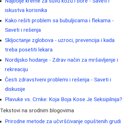
Najbolje kreme za suvu kožu i bore - Saveti i
iskustva korisnika
Kako rešiti problem sa bubuljicama i flekama -
Saveti i rešenja
Skljoctanje zglobova - uzroci, prevencija i kada
treba posetiti lekara
Nordijsko hodanje - Zdrav način za mršavljenje i
rekreaciju
Česti zdravstveni problemi i rešenja - Saveti i
diskusije
Plavuke vs. Crnke: Koja Boja Kose Je Seksipilnija?
Tekstovi na srodnim blogovima
Prirodne metode za učvršćivanje opuštenih grudi