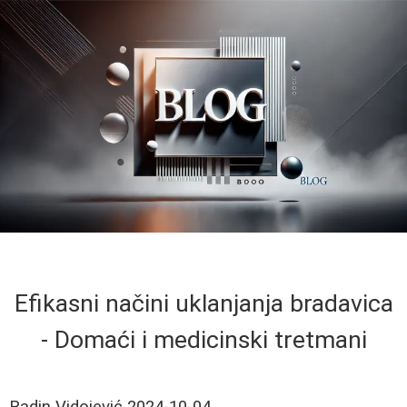
Efikasni načini uklanjanja bradavica
- Domaći i medicinski tretmani
Radin Vidojević
2024-10-04