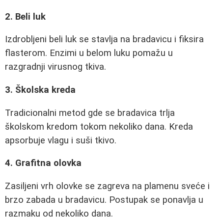
2. Beli luk
Izdrobljeni beli luk se stavlja na bradavicu i fiksira
flasterom. Enzimi u belom luku pomažu u
razgradnji virusnog tkiva.
3. Školska kreda
Tradicionalni metod gde se bradavica trlja
školskom kredom tokom nekoliko dana. Kreda
apsorbuje vlagu i suši tkivo.
4. Grafitna olovka
Zasiljeni vrh olovke se zagreva na plamenu sveće i
brzo zabada u bradavicu. Postupak se ponavlja u
razmaku od nekoliko dana.