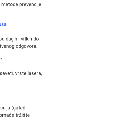
su metode prevencije
usa
d dugih i vitkih do
nstvenog odgovora.
e
aveti, vrste lasera,
selja (gated
 domaće tržište