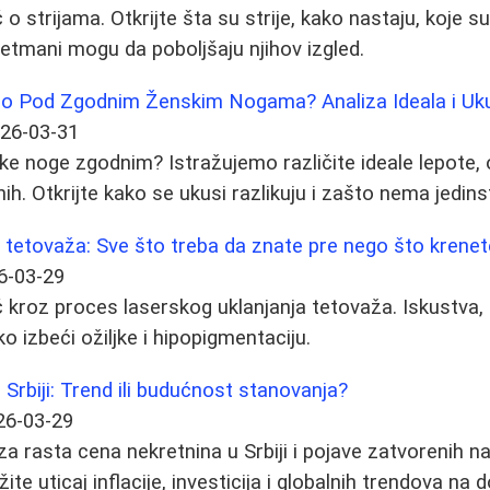
o strijama. Otkrijte šta su strije, kako nastaju, koje 
 tretmani mogu da poboljšaju njihov izgled.
 Pod Zgodnim Ženskim Nogama? Analiza Ideala i Uk
26-03-31
ke noge zgodnim? Istražujemo različite ideale lepote, o
nih. Otkrijte kako se ukusi razlikuju i zašto nema jedi
 tetovaža: Sve što treba da znate pre nego što krenet
6-03-29
kroz proces laserskog uklanjanja tetovaža. Iskustva, s
o izbeći ožiljke i hipopigmentaciju.
 Srbiji: Trend ili budućnost stanovanja?
26-03-29
a rasta cena nekretnina u Srbiji i pojave zatvorenih na
ite uticaj inflacije, investicija i globalnih trendova na