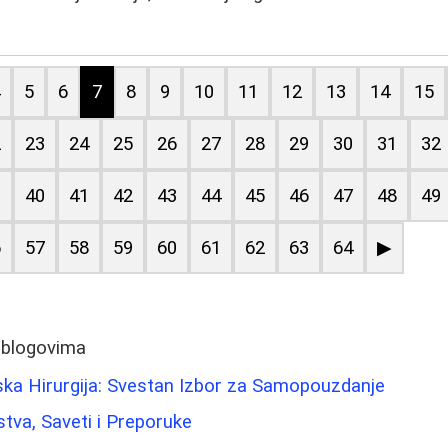
4
5
6
7
8
9
10
11
12
13
14
15
2
23
24
25
26
27
28
29
30
31
32
9
40
41
42
43
44
45
46
47
48
49
6
57
58
59
60
61
62
63
64
▶
 blogovima
ska Hirurgija: Svestan Izbor za Samopouzdanje
stva, Saveti i Preporuke