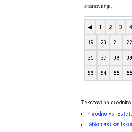
stanovanja.
◀
1
2
3
19
20
21
2
36
37
38
3
53
54
55
5
Tekstovi na srodnim
Prirodno vs. Estet
Labioplastika: Isku