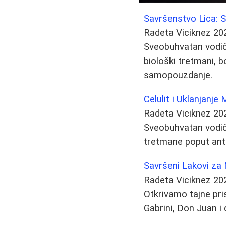
Savršenstvo Lica:
Radeta Viciknez
20
Sveobuhvatan vodič 
biološki tretmani, b
samopouzdanje.
Celulit i Uklanjanj
Radeta Viciknez
20
Sveobuhvatan vodič 
tretmane poput anti
Savršeni Lakovi za
Radeta Viciknez
20
Otkrivamo tajne pri
Gabrini, Don Juan i d