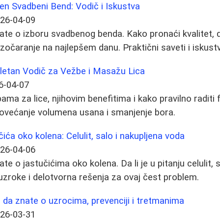
en Svadbeni Bend: Vodič i Iskustva
26-04-09
ate o izboru svadbenog benda. Kako pronaći kvalitet, 
azočaranje na najlepšem danu. Praktični saveti i iskust
letan Vodič za Vežbe i Masažu Lica
6-04-07
ama za lice, njihovim benefitima i kako pravilno raditi
povećanje volumena usana i smanjenje bora.
čića oko kolena: Celulit, salo i nakupljena voda
26-04-06
te o jastučićima oko kolena. Da li je u pitanju celulit, s
zroke i delotvorna rešenja za ovaj čest problem.
ba da znate o uzrocima, prevenciji i tretmanima
26-03-31