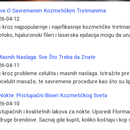
 Sve O Savremenim Kozmetičkim Tretmanima
26-04-12
kroz najpopularnije i najefikasnije kozmetičke tretman
otoks, hijaluronski fileri i laserska epilacija mogu da un
e Masnih Naslaga: Sve Što Treba da Znate
26-04-11
kroz probleme celulita i masnih naslaga. Istražite pr
celulit masaže, te savremene procedure kao što su lipol
 Nokte: Pristupačni Biseri Kozmetičkog Sveta
26-04-10
stupačnih i kvalitetnih lakova za nokte. Uporedi Florma
ruge brendove. Saznaj gde kupiti, koliko koštaju i koji su