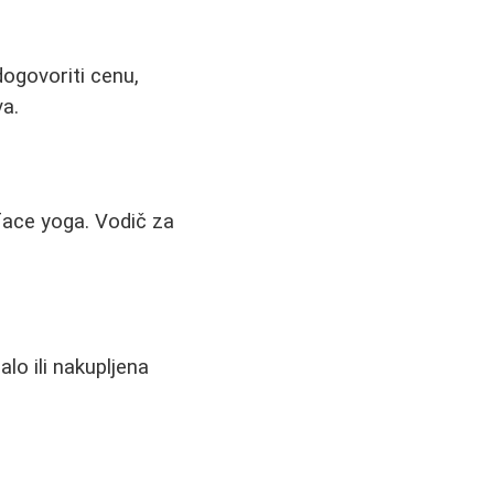
dogovoriti cenu,
va.
 face yoga. Vodič za
alo ili nakupljena