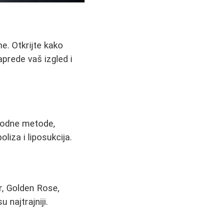
e. Otkrijte kako
aprede vaš izgled i
irodne metode,
iza i liposukcija.
r, Golden Rose,
 najtrajniji.