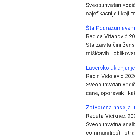
Sveobuhvatan vodič 
najefikasnije i koji
Šta Podrazumevamo
Radica Vitanović
20
Šta zaista čini žens
mišićavih i oblikova
Lasersko uklanjanje
Radin Vidojević
202
Sveobuhvatan vodič 
cene, oporavak i kak
Zatvorena naselja u
Radeta Viciknez
20
Sveobuhvatna analiz
communities). Istraž