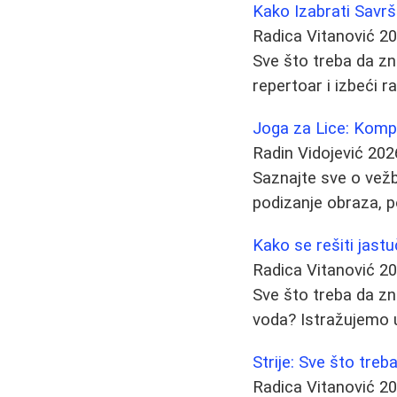
Kako Izabrati Savrš
Radica Vitanović
20
Sve što treba da zn
repertoar i izbeći r
Joga za Lice: Komp
Radin Vidojević
202
Saznajte sve o vežb
podizanje obraza, 
Kako se rešiti jastu
Radica Vitanović
20
Sve što treba da zna
voda? Istražujemo u
Strije: Sve što tre
Radica Vitanović
20