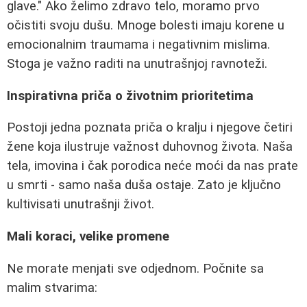
glave." Ako želimo zdravo telo, moramo prvo
očistiti svoju dušu. Mnoge bolesti imaju korene u
emocionalnim traumama i negativnim mislima.
Stoga je važno raditi na unutrašnjoj ravnoteži.
Inspirativna priča o životnim prioritetima
Postoji jedna poznata priča o kralju i njegove četiri
žene koja ilustruje važnost duhovnog života. Naša
tela, imovina i čak porodica neće moći da nas prate
u smrti - samo naša duša ostaje. Zato je ključno
kultivisati unutrašnji život.
Mali koraci, velike promene
Ne morate menjati sve odjednom. Počnite sa
malim stvarima: