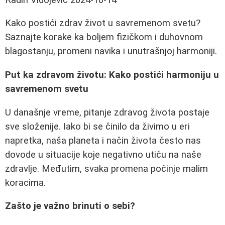
Kako postići zdrav život u savremenom svetu?
Saznajte korake ka boljem fizičkom i duhovnom
blagostanju, promeni navika i unutrašnjoj harmoniji.
Put ka zdravom životu: Kako postići harmoniju u
savremenom svetu
U današnje vreme, pitanje zdravog života postaje
sve složenije. Iako bi se činilo da živimo u eri
napretka, naša planeta i način života često nas
dovode u situacije koje negativno utiču na naše
zdravlje. Međutim, svaka promena počinje malim
koracima.
Zašto je važno brinuti o sebi?