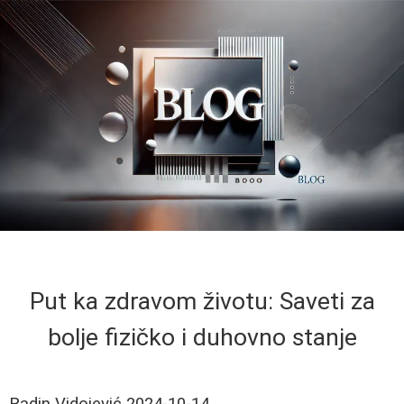
Put ka zdravom životu: Saveti za
bolje fizičko i duhovno stanje
Radin Vidojević
2024-10-14