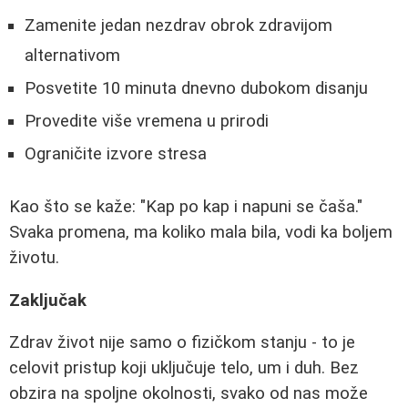
Zamenite jedan nezdrav obrok zdravijom
alternativom
Posvetite 10 minuta dnevno dubokom disanju
Provedite više vremena u prirodi
Ograničite izvore stresa
Kao što se kaže: "Kap po kap i napuni se čaša."
Svaka promena, ma koliko mala bila, vodi ka boljem
životu.
Zaključak
Zdrav život nije samo o fizičkom stanju - to je
celovit pristup koji uključuje telo, um i duh. Bez
obzira na spoljne okolnosti, svako od nas može