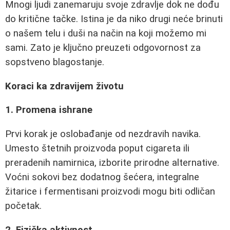
Mnogi ljudi zanemaruju svoje zdravlje dok ne dođu
do kritične tačke. Istina je da niko drugi neće brinuti
o našem telu i duši na način na koji možemo mi
sami. Zato je ključno preuzeti odgovornost za
sopstveno blagostanje.
Koraci ka zdravijem životu
1. Promena ishrane
Prvi korak je oslobađanje od nezdravih navika.
Umesto štetnih proizvoda poput cigareta ili
preradenih namirnica, izborite prirodne alternative.
Voćni sokovi bez dodatnog šećera, integralne
žitarice i fermentisani proizvodi mogu biti odličan
početak.
2. Fizička aktivnost