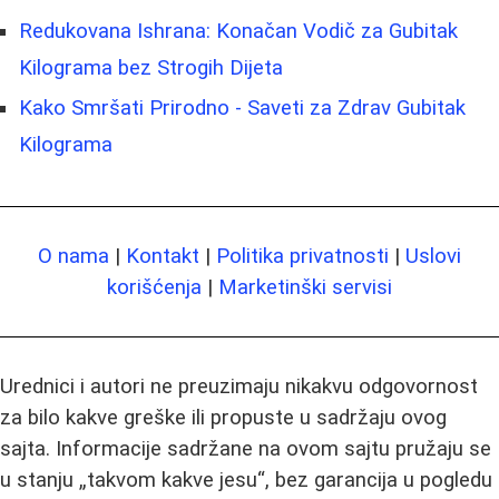
Redukovana Ishrana: Konačan Vodič za Gubitak
Kilograma bez Strogih Dijeta
Kako Smršati Prirodno - Saveti za Zdrav Gubitak
Kilograma
O nama
|
Kontakt
|
Politika privatnosti
|
Uslovi
korišćenja
|
Marketinški servisi
Urednici i autori ne preuzimaju nikakvu odgovornost
za bilo kakve greške ili propuste u sadržaju ovog
sajta. Informacije sadržane na ovom sajtu pružaju se
u stanju „takvom kakve jesu“, bez garancija u pogledu