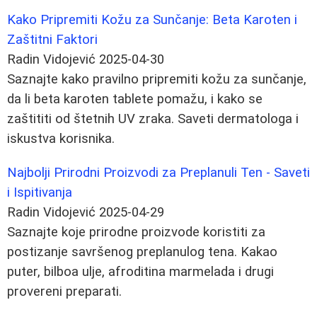
Kako Pripremiti Kožu za Sunčanje: Beta Karoten i
Zaštitni Faktori
Radin Vidojević
2025-04-30
Saznajte kako pravilno pripremiti kožu za sunčanje,
da li beta karoten tablete pomažu, i kako se
zaštititi od štetnih UV zraka. Saveti dermatologa i
iskustva korisnika.
Najbolji Prirodni Proizvodi za Preplanuli Ten - Saveti
i Ispitivanja
Radin Vidojević
2025-04-29
Saznajte koje prirodne proizvode koristiti za
postizanje savršenog preplanulog tena. Kakao
puter, bilboa ulje, afroditina marmelada i drugi
provereni preparati.