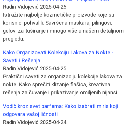
Radin Vidojević
2025-04-26
Istražite najbolje kozmetičke proizvode koje su
korisnici pohvalili. Savršena maskara, pilingovi,
gelovi za tuširanje i mnogo više u našem detaljnom
pregledu.
Kako Organizovati Kolekciju Lakova za Nokte -
Saveti i Rešenja
Radin Vidojević
2025-04-25
Praktični saveti za organizaciju kolekcije lakova za
nokte. Kako sprečiti klizanje flašica, kreativna
rešenja za čuvanje i prikazivanje omiljenih nijansi.
Vodič kroz svet parfema: Kako izabrati miris koji
odgovara vašoj ličnosti
Radin Vidojević
2025-04-24