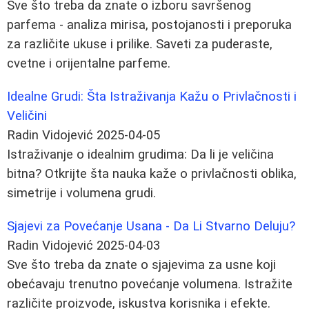
Sve što treba da znate o izboru savršenog
parfema - analiza mirisa, postojanosti i preporuka
za različite ukuse i prilike. Saveti za puderaste,
cvetne i orijentalne parfeme.
Idealne Grudi: Šta Istraživanja Kažu o Privlačnosti i
Veličini
Radin Vidojević
2025-04-05
Istraživanje o idealnim grudima: Da li je veličina
bitna? Otkrijte šta nauka kaže o privlačnosti oblika,
simetrije i volumena grudi.
Sjajevi za Povećanje Usana - Da Li Stvarno Deluju?
Radin Vidojević
2025-04-03
Sve što treba da znate o sjajevima za usne koji
obećavaju trenutno povećanje volumena. Istražite
različite proizvode, iskustva korisnika i efekte.