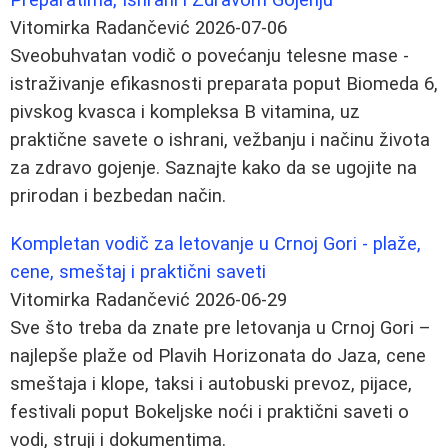
Vitomirka Radančević
2026-07-06
Sveobuhvatan vodič o povećanju telesne mase -
istraživanje efikasnosti preparata poput Biomeda 6,
pivskog kvasca i kompleksa B vitamina, uz
praktične savete o ishrani, vežbanju i načinu života
za zdravo gojenje. Saznajte kako da se ugojite na
prirodan i bezbedan način.
Kompletan vodič za letovanje u Crnoj Gori - plaže,
cene, smeštaj i praktični saveti
Vitomirka Radančević
2026-06-29
Sve što treba da znate pre letovanja u Crnoj Gori –
najlepše plaže od Plavih Horizonata do Jaza, cene
smeštaja i klope, taksi i autobuski prevoz, pijace,
festivali poput Bokeljske noći i praktični saveti o
vodi, struji i dokumentima.