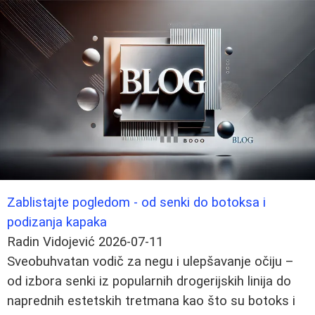
Zablistajte pogledom - od senki do botoksa i
podizanja kapaka
Radin Vidojević
2026-07-11
Sveobuhvatan vodič za negu i ulepšavanje očiju –
od izbora senki iz popularnih drogerijskih linija do
naprednih estetskih tretmana kao što su botoks i