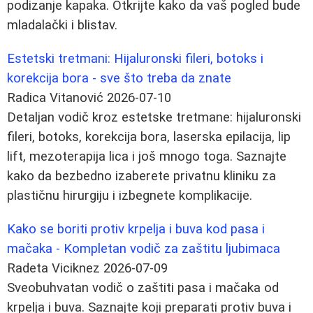
podizanje kapaka. Otkrijte kako da vaš pogled bude
mladalački i blistav.
Estetski tretmani: Hijaluronski fileri, botoks i
korekcija bora - sve što treba da znate
Radica Vitanović
2026-07-10
Detaljan vodič kroz estetske tretmane: hijaluronski
fileri, botoks, korekcija bora, laserska epilacija, lip
lift, mezoterapija lica i još mnogo toga. Saznajte
kako da bezbedno izaberete privatnu kliniku za
plastičnu hirurgiju i izbegnete komplikacije.
Kako se boriti protiv krpelja i buva kod pasa i
mačaka - Kompletan vodič za zaštitu ljubimaca
Radeta Viciknez
2026-07-09
Sveobuhvatan vodič o zaštiti pasa i mačaka od
krpelja i buva. Saznajte koji preparati protiv buva i