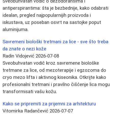
Sveobuhvatan vodič o dezodoransima i
antiperspirantima: šta je bezbednije, kako odabrati
idealan, pregled najpopularnijih proizvoda i
iskustava, uz poseban osvrt na sastojke poput
aluminijuma.
Savremeni biološki tretmani za lice - sve što treba
da znate o nezi kože
Radin Vidojević
2026-07-08
Sveobuhvatan vodič kroz savremene biološke
tretmane za lice, od mezoterapije i egzozoma do
cryo mezo lifta i aktivnog kiseonika. Otkrijte kako
profesionalni tretmani i pravilno čišćenje lica mogu
transformisati vašu kožu.
Kako se pripremiti za prijemni za arhitekturu
Vitomirka Radančević
2026-07-07