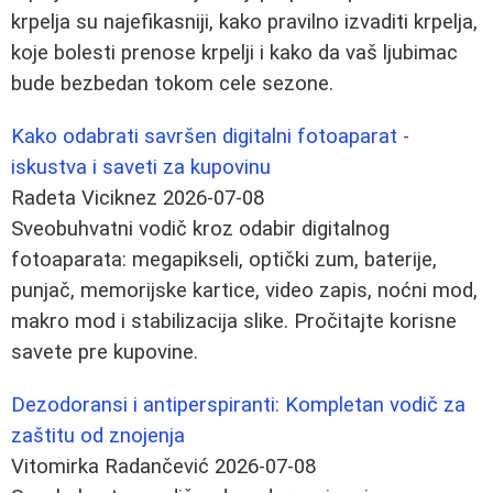
krpelja su najefikasniji, kako pravilno izvaditi krpelja,
koje bolesti prenose krpelji i kako da vaš ljubimac
bude bezbedan tokom cele sezone.
Kako odabrati savršen digitalni fotoaparat -
iskustva i saveti za kupovinu
Radeta Viciknez
2026-07-08
Sveobuhvatni vodič kroz odabir digitalnog
fotoaparata: megapikseli, optički zum, baterije,
punjač, memorijske kartice, video zapis, noćni mod,
makro mod i stabilizacija slike. Pročitajte korisne
savete pre kupovine.
Dezodoransi i antiperspiranti: Kompletan vodič za
zaštitu od znojenja
Vitomirka Radančević
2026-07-08