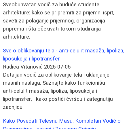
Sveobuhvatan vodič za buduće studente
arhitekture: kako se pripremiti za prijemni ispit,
saveti za polaganje prijemnog, organizacija
priprema i šta očekivati tokom studiranja
arhitekture.
Sve o oblikovanju tela - anti‑celulit masaža, lipoliza,
liposukcija i lipotransfer
Radica Vitanović
2026-07-06
Detaljan vodič za oblikovanje tela i uklanjanje
masnih naslaga. Saznajte kako funkcionišu
anti‑celulit masaža, lipoliza, liposukcija i
lipotransfer, i kako postići čvršću i zategnutiju
zadnjicu.
Kako Povećati Telesnu Masu: Kompletan Vodič o
Preparatima, Ishrani i Zdravom Gojenju