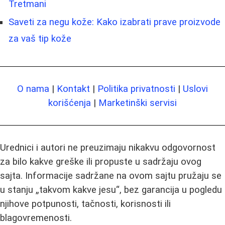
Tretmani
Saveti za negu kože: Kako izabrati prave proizvode
za vaš tip kože
O nama
|
Kontakt
|
Politika privatnosti
|
Uslovi
korišćenja
|
Marketinški servisi
Urednici i autori ne preuzimaju nikakvu odgovornost
za bilo kakve greške ili propuste u sadržaju ovog
sajta. Informacije sadržane na ovom sajtu pružaju se
u stanju „takvom kakve jesu“, bez garancija u pogledu
njihove potpunosti, tačnosti, korisnosti ili
blagovremenosti.