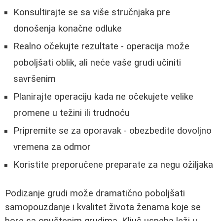
Konsultirajte se sa više stručnjaka pre
donošenja konačne odluke
Realno očekujte rezultate - operacija može
poboljšati oblik, ali neće vaše grudi učiniti
savršenim
Planirajte operaciju kada ne očekujete velike
promene u težini ili trudnoću
Pripremite se za oporavak - obezbedite dovoljno
vremena za odmor
Koristite preporučene preparate za negu ožiljaka
Podizanje grudi može dramatično poboljšati
samopouzdanje i kvalitet života ženama koje se
bore sa opuštenim grudima. Ključ uspeha leži u