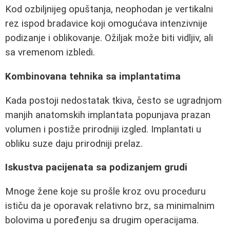
Kod ozbiljnijeg opuštanja, neophodan je vertikalni
rez ispod bradavice koji omogućava intenzivnije
podizanje i oblikovanje. Ožiljak može biti vidljiv, ali
sa vremenom izbledi.
Kombinovana tehnika sa implantatima
Kada postoji nedostatak tkiva, često se ugradnjom
manjih anatomskih implantata popunjava prazan
volumen i postiže prirodniji izgled. Implantati u
obliku suze daju prirodniji prelaz.
Iskustva pacijenata sa podizanjem grudi
Mnoge žene koje su prošle kroz ovu proceduru
ističu da je oporavak relativno brz, sa minimalnim
bolovima u poređenju sa drugim operacijama.