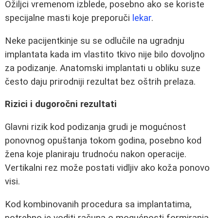
Ožiljci vremenom izblede, posebno ako se koriste
specijalne masti koje preporuči
lekar
.
Neke pacijentkinje su se odlučile na ugradnju
implantata kada im vlastito tkivo nije bilo dovoljno
za podizanje. Anatomski implantati u obliku suze
često daju prirodniji rezultat bez oštrih prelaza.
Rizici i dugoročni rezultati
Glavni rizik kod podizanja grudi je mogućnost
ponovnog opuštanja tokom godina, posebno kod
žena koje planiraju trudnoću nakon operacije.
Vertikalni rez može postati vidljiv ako koža ponovo
visi.
Kod kombinovanih procedura sa implantatima,
potrebno je voditi računa o mogućnosti formiranja