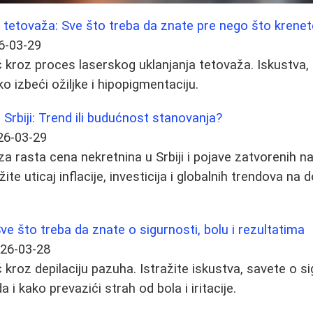
 tetovaža: Sve što treba da znate pre nego što krenet
6-03-29
kroz proces laserskog uklanjanja tetovaža. Iskustva, s
o izbeći ožiljke i hipopigmentaciju.
 Srbiji: Trend ili budućnost stanovanja?
26-03-29
a rasta cena nekretnina u Srbiji i pojave zatvorenih na
ite uticaj inflacije, investicija i globalnih trendova na
ve što treba da znate o sigurnosti, bolu i rezultatima
26-03-28
kroz depilaciju pazuha. Istražite iskustva, savete o si
i kako prevazići strah od bola i iritacije.