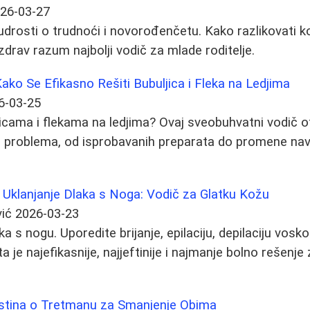
26-03-27
mudrosti o trudnoći i novorođenčetu. Kako razlikovati 
 zdrav razum najbolji vodič za mlade roditelje.
ko Se Efikasno Rešiti Bubuljica i Fleka na Ledjima
6-03-25
icama i flekama na ledjima? Ovaj sveobuhvatni vodič ot
e problema, od isprobavanih preparata do promene navi
 Uklanjanje Dlaka s Noga: Vodič za Glatku Kožu
ić
2026-03-23
ka s nogu. Uporedite brijanje, epilaciju, depilaciju vo
 je najefikasnije, najjeftinije i najmanje bolno rešenje 
stina o Tretmanu za Smanjenje Obima