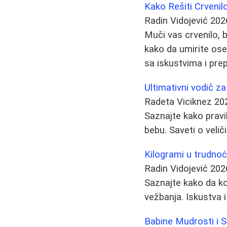
Kako Rešiti Crvenil
Radin Vidojević
202
Muči vas crvenilo, b
kako da umirite ose
sa iskustvima i pr
Ultimativni vodič za
Radeta Viciknez
20
Saznajte kako pravi
bebu. Saveti o velič
Kilogrami u trudnoć
Radin Vidojević
202
Saznajte kako da ko
vežbanja. Iskustva 
Babine Mudrosti i Su