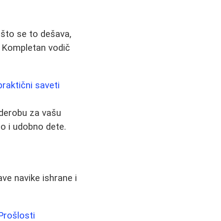
ašto se to dešava,
e. Kompletan vodič
raktični saveti
rderobu za vašu
lo i udobno dete.
ve navike ishrane i
Prošlosti