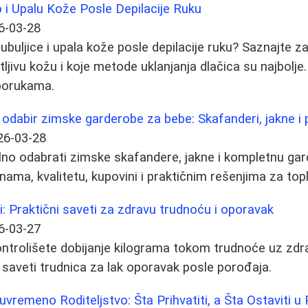
o i Upalu Kože Posle Depilacije Ruku
6-03-28
ubuljice i upala kože posle depilacije ruku? Saznajte z
tljivu kožu i koje metode uklanjanja dlačica su najbolj
eporukama.
 odabir zimske garderobe za bebe: Skafanderi, jakne i p
26-03-28
lno odabrati zimske skafandere, jakne i kompletnu ga
inama, kvalitetu, kupovini i praktičnim rešenjima za top
i: Praktični saveti za zdravu trudnoću i oporavak
6-03-27
ntrolišete dobijanje kilograma tokom trudnoće uz zdra
i saveti trudnica za lak oporavak posle porođaja.
vremeno Roditeljstvo: Šta Prihvatiti, a Šta Ostaviti u 