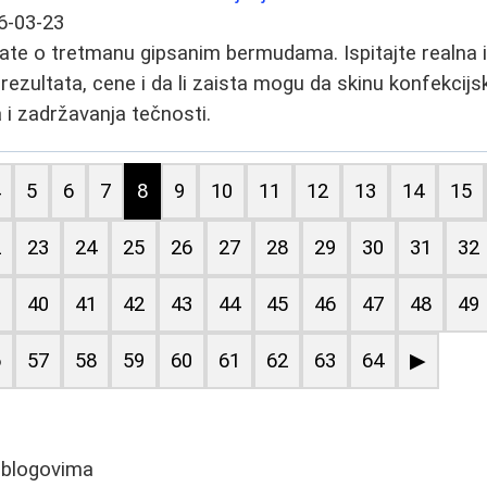
6-03-23
ate o tretmanu gipsanim bermudama. Ispitajte realna 
 rezultata, cene i da li zaista mogu da skinu konfekcijsk
a i zadržavanja tečnosti.
4
5
6
7
8
9
10
11
12
13
14
15
2
23
24
25
26
27
28
29
30
31
32
9
40
41
42
43
44
45
46
47
48
49
6
57
58
59
60
61
62
63
64
▶
 blogovima