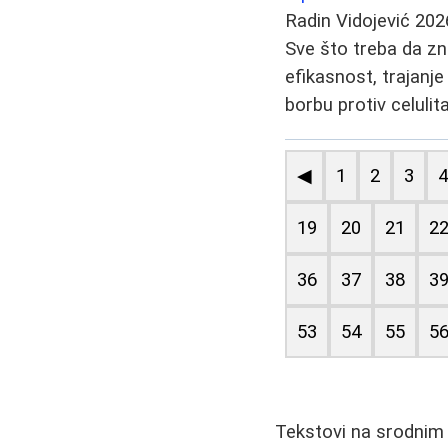
Radin Vidojević
202
Sve što treba da zn
efikasnost, trajanje
borbu protiv celulit
◀
1
2
3
19
20
21
2
36
37
38
3
53
54
55
5
Tekstovi na srodnim