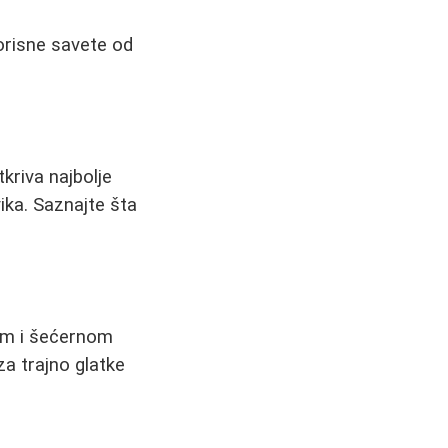
korisne savete od
kriva najbolje
ka. Saznajte šta
skom i šećernom
za trajno glatke