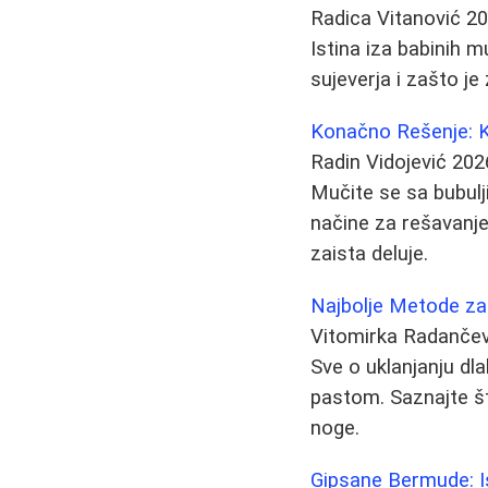
Radica Vitanović
20
Istina iza babinih 
sujeverja i zašto je
Konačno Rešenje: Ka
Radin Vidojević
202
Mučite se sa bubulj
načine za rešavanj
zaista deluje.
Najbolje Metode za
Vitomirka Radančev
Sve o uklanjanju dla
pastom. Saznajte šta
noge.
Gipsane Bermude: I