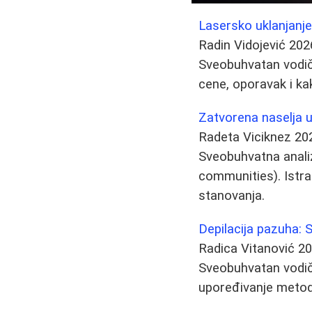
Lasersko uklanjanje
Radin Vidojević
202
Sveobuhvatan vodič 
cene, oporavak i kak
Zatvorena naselja u
Radeta Viciknez
20
Sveobuhvatna analiz
communities). Istraž
stanovanja.
Depilacija pazuha: S
Radica Vitanović
20
Sveobuhvatan vodič 
upoređivanje metoda 