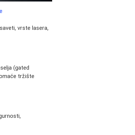
e
aveti, vrste lasera,
selja (gated
 domaće tržište
gurnosti,