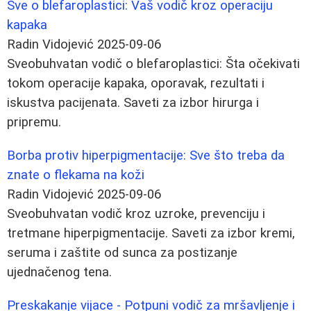
Sve o blefaroplastici: Vaš vodič kroz operaciju
kapaka
Radin Vidojević
2025-09-06
Sveobuhvatan vodič o blefaroplastici: Šta očekivati
tokom operacije kapaka, oporavak, rezultati i
iskustva pacijenata. Saveti za izbor hirurga i
pripremu.
Borba protiv hiperpigmentacije: Sve što treba da
znate o flekama na koži
Radin Vidojević
2025-09-06
Sveobuhvatan vodič kroz uzroke, prevenciju i
tretmane hiperpigmentacije. Saveti za izbor kremi,
seruma i zaštite od sunca za postizanje
ujednačenog tena.
Preskakanje vijace - Potpuni vodič za mršavljenje i