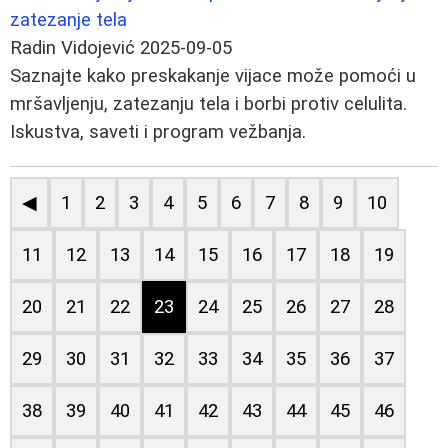
zatezanje tela
Radin Vidojević
2025-09-05
Saznajte kako preskakanje vijace može pomoći u
mršavljenju, zatezanju tela i borbi protiv celulita.
Iskustva, saveti i program vežbanja.
◀
1
2
3
4
5
6
7
8
9
10
11
12
13
14
15
16
17
18
19
20
21
22
23
24
25
26
27
28
29
30
31
32
33
34
35
36
37
38
39
40
41
42
43
44
45
46