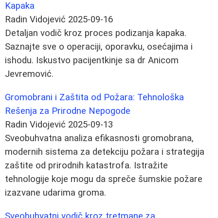
Kapaka
Radin Vidojević
2025-09-16
Detaljan vodič kroz proces podizanja kapaka.
Saznajte sve o operaciji, oporavku, osećajima i
ishodu. Iskustvo pacijentkinje sa dr Anicom
Jevremović.
Gromobrani i Zaštita od Požara: Tehnološka
Rešenja za Prirodne Nepogode
Radin Vidojević
2025-09-13
Sveobuhvatna analiza efikasnosti gromobrana,
modernih sistema za detekciju požara i strategija
zaštite od prirodnih katastrofa. Istražite
tehnologije koje mogu da spreče šumskie požare
izazvane udarima groma.
Sveobuhvatni vodič kroz tretmane za