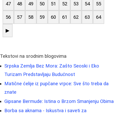
47
48
49
50
51
52
53
54
55
56
57
58
59
60
61
62
63
64
▶
Tekstovi na srodnim blogovima
Srpska Zemlja Bez Mora: Zašto Seoski i Eko
Turizam Predstavljaju Budućnost
Matične ćelije iz pupčane vrpce: Sve što treba da
znate
Gipsane Bermude: Istina o Brzom Smanjenju Obima
Borba sa aknama - Iskustva i saveti za