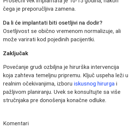
Prosečni vek implantata je 10-15 godina, nakon
čega je preporučljiva zamena.
Da li će implantati biti osetljivi na dodir?
Osetljivost se obično vremenom normalizuje, ali
može varirati kod pojedinih pacijentki.
Zaključak
Povećanje grudi ozbiljna je hirurška intervencija
koja zahteva temeljnu pripremu. Ključ uspeha leži u
realnim očekivanjima, izboru
iskusnog hirurga
i
pažljivom planiranju. Uvek se konsultujte sa više
stručnjaka pre donošenja konačne odluke.
Komentari