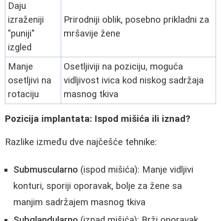
Daju
izraženiji
Prirodniji oblik, posebno prikladni za
"puniji"
mršavije žene
izgled
Manje
Osetljiviji na poziciju, moguća
osetljivi na
vidljivost ivica kod niskog sadržaja
rotaciju
masnog tkiva
Pozicija implantata: Ispod mišića ili iznad?
Razlike između dve najčešće tehnike:
Submuscularno
(ispod mišića): Manje vidljivi
konturi, sporiji oporavak, bolje za žene sa
manjim sadržajem masnog tkiva
Subglandularno
(iznad mišića): Brži oporavak,