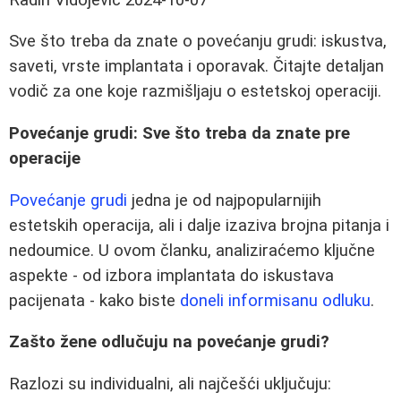
Sve što treba da znate o povećanju grudi: iskustva,
saveti, vrste implantata i oporavak. Čitajte detaljan
vodič za one koje razmišljaju o estetskoj operaciji.
Povećanje grudi: Sve što treba da znate pre
operacije
Povećanje grudi
jedna je od najpopularnijih
estetskih operacija, ali i dalje izaziva brojna pitanja i
nedoumice. U ovom članku, analiziraćemo ključne
aspekte - od izbora implantata do iskustava
pacijenata - kako biste
doneli informisanu odluku
.
Zašto žene odlučuju na povećanje grudi?
Razlozi su individualni, ali najčešći uključuju: