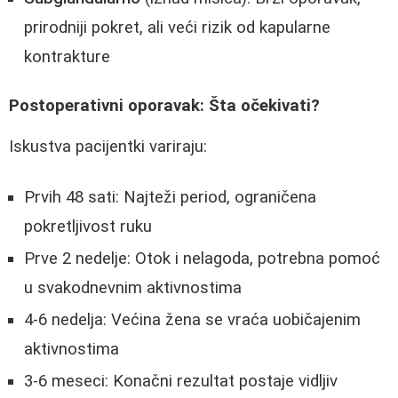
prirodniji pokret, ali veći rizik od kapularne
kontrakture
Postoperativni oporavak: Šta očekivati?
Iskustva pacijentki variraju:
Prvih 48 sati: Najteži period, ograničena
pokretljivost ruku
Prve 2 nedelje: Otok i nelagoda, potrebna pomoć
u svakodnevnim aktivnostima
4-6 nedelja: Većina žena se vraća uobičajenim
aktivnostima
3-6 meseci: Konačni rezultat postaje vidljiv