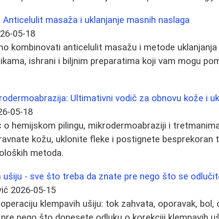
 Anticelulit masaža i uklanjanje masnih naslaga
26-05-18
sno kombinovati anticelulit masažu i metode uklanjanj
ikama, ishrani i biljnim preparatima koji vam mogu po
krodermoabrazija: Ultimativni vodič za obnovu kože i uk
26-05-18
o hemijskom pilingu, mikrodermoabraziji i tretmanima 
ravnate kožu, uklonite fleke i postignete besprekoran
oloških metoda.
 ušiju - sve što treba da znate pre nego što se odlučit
ić
2026-05-15
operaciju klempavih ušiju: tok zahvata, oporavak, bol, c
e pre nego što donesete odluku o korekciji klempavih uš