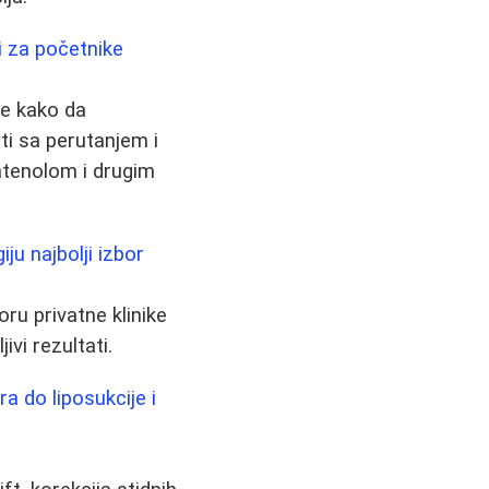
ti za početnike
jte kako da
iti sa perutanjem i
ntenolom i drugim
ju najbolji izbor
ru privatne klinike
ivi rezultati.
a do liposukcije i