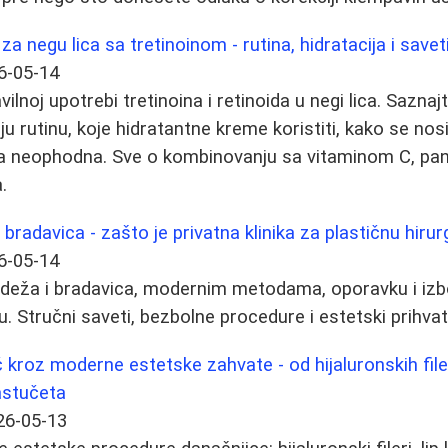
a negu lica sa tretinoinom - rutina, hidratacija i save
6-05-14
vilnoj upotrebi tretinoina i retinoida u negi lica. Sazna
u rutinu, koje hidratantne kreme koristiti, kako se nos
ta neophodna. Sve o kombinovanju sa vitaminom C, pa
.
bradavica - zašto je privatna klinika za plastičnu hirurgi
6-05-14
deža i bradavica, modernim metodama, oporavku i izbo
u. Stručni saveti, bezbolne procedure i estetski prihvatlj
kroz moderne estetske zahvate - od hijaluronskih filer
astučeta
26-05-13