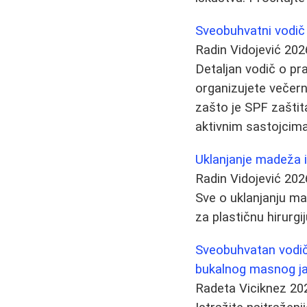
Sveobuhvatni vodič z
Radin Vidojević
202
Detaljan vodič o pra
organizujete večernj
zašto je SPF zašti
aktivnim sastojcima
Uklanjanje madeža i 
Radin Vidojević
202
Sve o uklanjanju ma
za plastičnu hirurgij
Sveobuhvatan vodič 
bukalnog masnog j
Radeta Viciknez
20