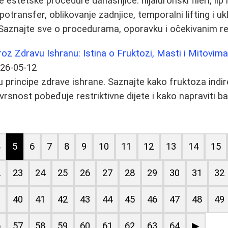
e estetske procedure današnjice: hijaluronski fileri, lip l
lipotransfer, oblikovanje zadnjice, temporalni lifting i u
Saznajte sve o procedurama, oporavku i očekivanim re
z Zdravu Ishranu: Istina o Fruktozi, Masti i Mitovim
26-05-12
 principe zdrave ishrane. Saznajte kako fruktoza indir
ovrsnost pobeđuje restriktivne dijete i kako napraviti 
4
5
6
7
8
9
10
11
12
13
14
15
2
23
24
25
26
27
28
29
30
31
32
9
40
41
42
43
44
45
46
47
48
49
6
57
58
59
60
61
62
63
64
▶