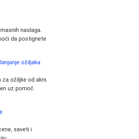
a masnih naslaga.
moći da postignete
lanjanje ožiljaka
za ožiljke od akni.
 ten uz pomoć
e
ene, saveti i
iju.