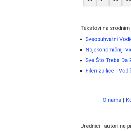
Tekstovi na srodnim
Sveobuhvatni Vodi
Najekonomičniji Vi
Sve Što Treba Da 
Fileri za lice - Vo
O nama
|
K
Urednici i autori ne 