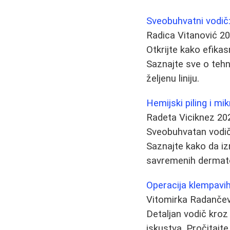
Sveobuhvatni vodič:
Radica Vitanović
20
Otkrijte kako efika
Saznajte sve o tehn
željenu liniju.
Hemijski piling i mi
Radeta Viciknez
20
Sveobuhvatan vodič 
Saznajte kako da iz
savremenih dermat
Operacija klempavih
Vitomirka Radančev
Detaljan vodič kroz 
iskustva. Pročitajt