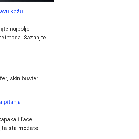
dravu kožu
jte najbolje
tretmana. Saznajte
er, skin busteri i
a pitanja
kapaka i face
najte šta možete
.