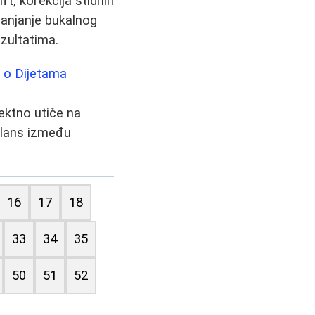
ift, korekcija stidnih
klanjanje bukalnog
zultatima.
a o Dijetama
ektno utiče na
balans između
16
17
18
33
34
35
50
51
52