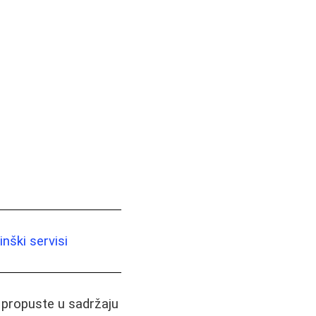
nški servisi
i propuste u sadržaju