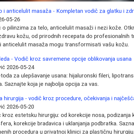
elo i anticelulit masaža - Kompletan vodič za glatku i z
26-05-26
 pilinzima za telo, anticelulit masaži i nezi kože. Otkri
zdravu kožu, od prirodnih recepata do profesionalnih 
g i anticelulit masaža mogu transformisati vašu kožu.
gleda - Vodič kroz savremene opcije oblikovanja usana
ić
2026-05-24
oda za ulepšavanje usana: hijaluronski fileri, lipotransf
. Saznajte koja je najbolja opcija za vas.
hirurgija - vodič kroz procedure, očekivanja i najčešć
ić
2026-05-20
kroz estetsku hirurgiju: od korekcije nosa, podizanja 
nsfera, korekcije bradavica i uklanjanja podbratka. Saz
nih procedura u privatnoj klinici za plastičnu hirurgiju