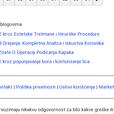
 blogovima
č kroz Estetske Tretmane i Hirurške Procedure
d Grejanja: Kompletna Analiza i Iskustva Korisnika
Znate O Operaciji Podizanja Kapaka
dič kroz popunjavanje bora i konturisanje lica
ontakt
|
Politika privatnosti
|
Uslovi korišćenja
|
Marketi
preuzimaju nikakvu odgovornost za bilo kakve greške il