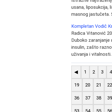
Istražite najtraženij
usana, liposukcija, 
masnog jastučeta. 
Kompletan Vodič Kro
Radica Vitanović
20
Duboko zaranjanje u
insulin, zašto razn
uživanja i vitalnosti.
◀
1
2
3
19
20
21
2
36
37
38
3
53
54
55
5