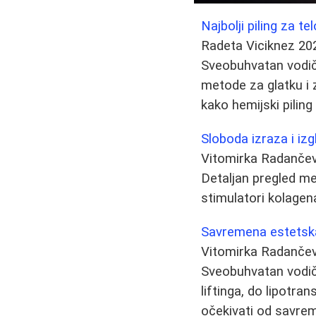
Najbolji piling za t
Radeta Viciknez
20
Sveobuhvatan vodič o
metode za glatku i 
kako hemijski pilin
Sloboda izraza i iz
Vitomirka Radančev
Detaljan pregled met
stimulatori kolagena
Savremena estetska 
Vitomirka Radančev
Sveobuhvatan vodič 
liftinga, do lipotra
očekivati od savreme