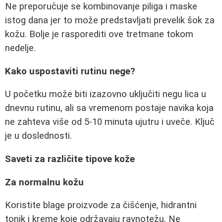
Ne preporučuje se kombinovanje piliga i maske
istog dana jer to može predstavljati prevelik šok za
kožu. Bolje je rasporediti ove tretmane tokom
nedelje.
Kako uspostaviti rutinu nege?
U početku može biti izazovno uključiti negu lica u
dnevnu rutinu, ali sa vremenom postaje navika koja
ne zahteva više od 5-10 minuta ujutru i uveče. Ključ
je u doslednosti.
Saveti za različite tipove kože
Za normalnu kožu
Koristite blage proizvode za čišćenje, hidrantni
tonik i kreme koje održavaju ravnotežu. Ne