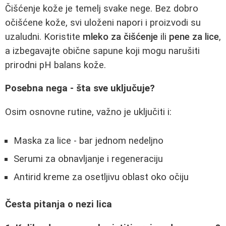
Čišćenje kože je temelj svake nege. Bez dobro
očišćene kože, svi uloženi napori i proizvodi su
uzaludni. Koristite
mleko za čišćenje
ili
pene za lice
,
a izbegavajte obične sapune koji mogu narušiti
prirodni pH balans kože.
Posebna nega - šta sve uključuje?
Osim osnovne rutine, važno je uključiti i:
Maska za lice - bar jednom nedeljno
Serumi za obnavljanje i regeneraciju
Antirid kreme za osetljivu oblast oko očiju
Česta pitanja o nezi lica