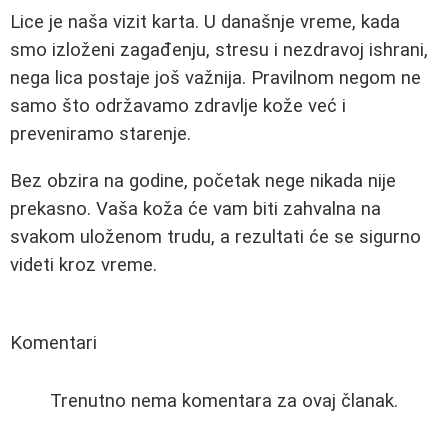
Lice je naša vizit karta. U današnje vreme, kada
smo izloženi zagađenju, stresu i nezdravoj ishrani,
nega lica postaje još važnija. Pravilnom negom ne
samo što održavamo zdravlje kože već i
preveniramo starenje.
Bez obzira na godine, početak nege nikada nije
prekasno. Vaša koža će vam biti zahvalna na
svakom uloženom trudu, a rezultati će se sigurno
videti kroz vreme.
Komentari
Trenutno nema komentara za ovaj članak.