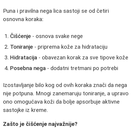
Puna i pravilna nega lica sastoji se od četiri
osnovna koraka:
Čišćenje
- osnova svake nege
Toniranje
- priprema kože za hidrataciju
Hidratacija
- obavezan korak za sve tipove kože
Posebna nega
- dodatni tretmani po potrebi
Izostavljanje bilo kog od ovih koraka znači da nega
nije potpuna. Mnogi zanemaruju toniranje, a upravo
ono omogućava koži da bolje apsorbuje aktivne
sastojke iz kreme.
Zašto je čišćenje najvažnije?