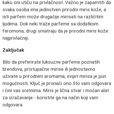
kako oni utiču na privlačnost. Važno je zapamtiti da
svaka osoba ima jedinstven prirodni miris kože, a
isti parfem može drugačije mirisati na različitim
ljudima. Dok neki traže parfeme sa dodatkom
feromona, drugi smatraju da je prirodni miris kože
najprivlačniji.
Zaključak
Bilo da preferirate luksuzne parfeme poznatih
brendova, pristupačne mirise ili jednostavno
uživate u prirodnim aromama, svijet mirisa je pun
mogućnosti. Ključ je pronaći ono što vam odgovara
i čini vas sretnima. Miris je lična stvar i moćan alat
za izražavanje - koristite ga na način koji vam
odgovara.