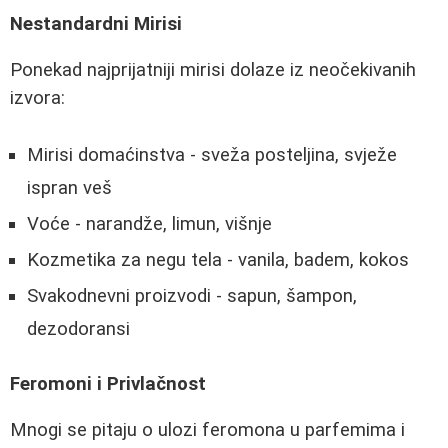
Nestandardni Mirisi
Ponekad najprijatniji mirisi dolaze iz neočekivanih
izvora:
Mirisi domaćinstva - sveža posteljina, svježe
ispran veš
Voće - narandže, limun, višnje
Kozmetika za negu tela - vanila, badem, kokos
Svakodnevni proizvodi - sapun, šampon,
dezodoransi
Feromoni i Privlačnost
Mnogi se pitaju o ulozi feromona u parfemima i