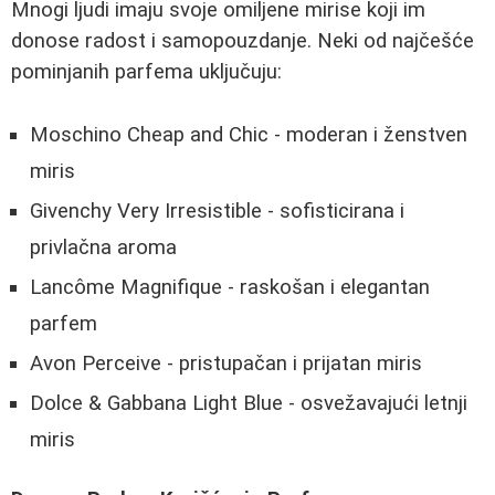
Mnogi ljudi imaju svoje omiljene mirise koji im
donose radost i samopouzdanje. Neki od najčešće
pominjanih parfema uključuju:
Moschino Cheap and Chic - moderan i ženstven
miris
Givenchy Very Irresistible - sofisticirana i
privlačna aroma
Lancôme Magnifique - raskošan i elegantan
parfem
Avon Perceive - pristupačan i prijatan miris
Dolce & Gabbana Light Blue - osvežavajući letnji
miris