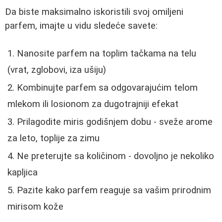
Da biste maksimalno iskoristili svoj omiljeni
parfem, imajte u vidu sledeće savete:
Nanosite parfem na toplim tačkama na telu
(vrat, zglobovi, iza ušiju)
Kombinujte parfem sa odgovarajućim telom
mlekom ili losionom za dugotrajniji efekat
Prilagodite miris godišnjem dobu - sveže arome
za leto, toplije za zimu
Ne preterujte sa količinom - dovoljno je nekoliko
kapljica
Pazite kako parfem reaguje sa vašim prirodnim
mirisom kože