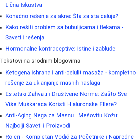
Lična Iskustva
Konačno rešenje za akne: Šta zaista deluje?
Kako rešiti problem sa bubuljicama i flekama -
Saveti i rešenja
Hormonalne kontraceptive: Istine i zablude
Tekstovi na srodnim blogovima
Ketogena ishrana i anti-celulit masaža - kompletno
rešenje za uklanjanje masnih naslaga
Estetski Zahvati i Društvene Norme: Zašto Sve
Više Muškaraca Koristi Hialuronske FIlere?
Anti-Aging Nega za Masnu i Mešovitu Kožu:
Najbolji Saveti i Proizvodi
Roleri - Kompletan Vodič za Početnike i Napredne