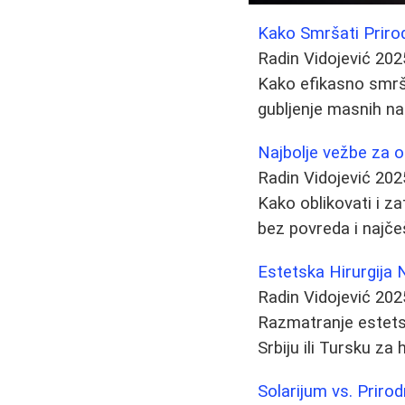
Kako Smršati Priro
Radin Vidojević
202
Kako efikasno smrša
gubljenje masnih na
Najbolje vežbe za o
Radin Vidojević
202
Kako oblikovati i z
bez povreda i najče
Estetska Hirurgija N
Radin Vidojević
202
Razmatranje estetske 
Srbiju ili Tursku za
Solarijum vs. Priro