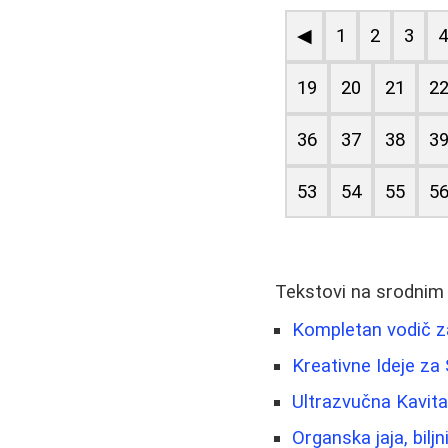
◀
1
2
3
19
20
21
2
36
37
38
3
53
54
55
5
Tekstovi na srodnim
Kompletan vodič za 
Kreativne Ideje za 
Ultrazvučna Kavita
Organska jaja, bilj