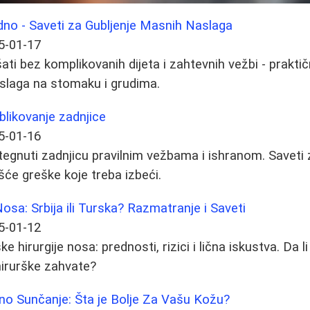
dno - Saveti za Gubljenje Masnih Naslaga
5-01-17
ti bez komplikovanih dijeta i zahtevnih vežbi - praktič
slaga na stomaku i grudima.
blikovanje zadnjice
5-01-16
ategnuti zadnjicu pravilnim vežbama i ishranom. Saveti 
šće greške koje treba izbeći.
osa: Srbija ili Turska? Razmatranje i Saveti
5-01-12
hirurgije nosa: prednosti, rizici i lična iskustva. Da li 
 hirurške zahvate?
dno Sunčanje: Šta je Bolje Za Vašu Kožu?