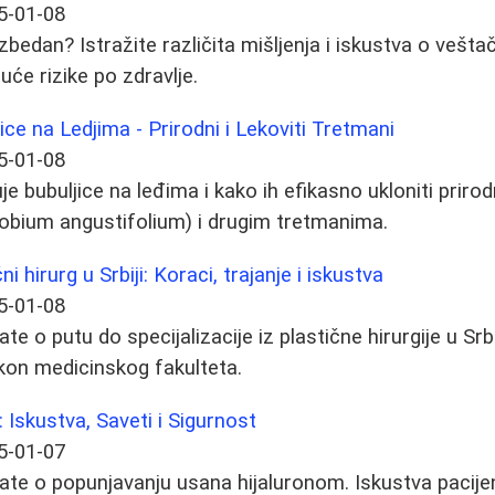
5-01-08
ezbedan? Istražite različita mišljenja i iskustva o veš
uće rizike po zdravlje.
ice na Ledjima - Prirodni i Lekoviti Tretmani
5-01-08
je bubuljice na leđima i kako ih efikasno ukloniti prir
pilobium angustifolium) i drugim tretmanima.
i hirurg u Srbiji: Koraci, trajanje i iskustva
5-01-08
e o putu do specijalizacije iz plastične hirurgije u Srbiji
akon medicinskog fakulteta.
 Iskustva, Saveti i Sigurnost
5-01-07
ate o popunjavanju usana hijaluronom. Iskustva pacije