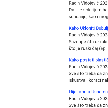
Radin Vidojević
202
Da li je solarijum b
sunčanju, kao i mog
Kako Ukloniti Bubulj
Radin Vidojević
202
Saznajte šta uzroku
što je ruski čaj (E
Kako postati plastičn
Radin Vidojević
202
Sve što treba da znat
iskustva i koraci n
Hijaluron u Usnama:
Radin Vidojević
202
Sve što treba da zn