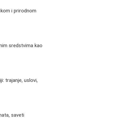
tačkom i prirodnom
odnim sredstvima kao
: trajanje, uslovi,
nata, saveti