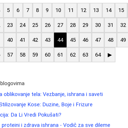
4
5
6
7
8
9
10
11
12
13
14
15
2
23
24
25
26
27
28
29
30
31
32
9
40
41
42
43
44
45
46
47
48
49
6
57
58
59
60
61
62
63
64
▶
 blogovima
oblikovanje tela: Vezbanje, ishrana i saveti
Stilizovanje Kose: Duzine, Boje i Frizure
cija: Da Li Vredi Pokušati?
ni proteini i zdrava ishrana - Vodič za sve dileme