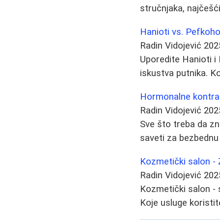
stručnjaka, najčešći
Hanioti vs. Pefkoho
Radin Vidojević
202
Uporedite Hanioti i 
iskustva putnika. K
Hormonalne kontrace
Radin Vidojević
202
Sve što treba da zn
saveti za bezbednu
Kozmetički salon - 
Radin Vidojević
202
Kozmetički salon - 
Koje usluge koristit