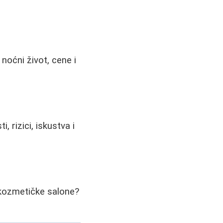
 noćni život, cene i
 rizici, iskustva i
e kozmetičke salone?