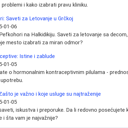
 problemi i kako izabrati pravu kliniku.
ri: Saveti za Letovanje u Grčkoj
5-01-06
Pefkohori na Halkidikiju. Saveti za letovanje sa decom,
oje mesto izabrati za miran odmor?
ptive: Istine i zablude
5-01-05
ate o hormonalnim kontraceptivnim pilulama - prednosti,
 upotrebu.
Zašto je važno i koje usluge su najtraženije
5-01-05
saveti, iskustva i preporuke. Da li redovno posećujet
e i šta vam je najvažnije?