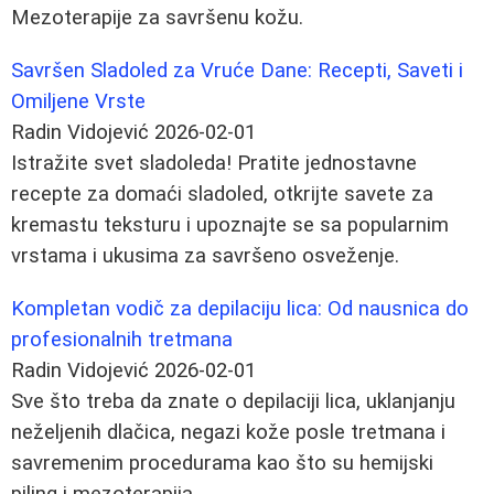
Mezoterapije za savršenu kožu.
Savršen Sladoled za Vruće Dane: Recepti, Saveti i
Omiljene Vrste
Radin Vidojević
2026-02-01
Istražite svet sladoleda! Pratite jednostavne
recepte za domaći sladoled, otkrijte savete za
kremastu teksturu i upoznajte se sa popularnim
vrstama i ukusima za savršeno osveženje.
Kompletan vodič za depilaciju lica: Od nausnica do
profesionalnih tretmana
Radin Vidojević
2026-02-01
Sve što treba da znate o depilaciji lica, uklanjanju
neželjenih dlačica, negazi kože posle tretmana i
savremenim procedurama kao što su hemijski
piling i mezoterapija.