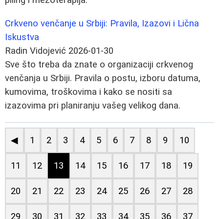
Crkveno venčanje u Srbiji: Pravila, Izazovi i Lična
Iskustva
Radin Vidojević
2026-01-30
Sve što treba da znate o organizaciji crkvenog
venčanja u Srbiji. Pravila o postu, izboru datuma,
kumovima, troškovima i kako se nositi sa
izazovima pri planiranju vašeg velikog dana.
◀
1
2
3
4
5
6
7
8
9
10
11
12
13
14
15
16
17
18
19
20
21
22
23
24
25
26
27
28
29
30
31
32
33
34
35
36
37