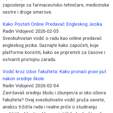
zaposlenje za farmaceutsko-tehničare, medicinske
sestre i druge smerove.
Kako Postati Online Predavač Engleskog Jezika
Radin Vidojević
2026-02-05
Sveobuhvatan vodič o radu kao online predavač
engleskog jezika. Saznajte kako započeti, koje
platforme koristiti, kako se pripremiti za časove i
ostvariti pristojnu zaradu.
Vodič kroz izbor fakulteta: Kako pronaći pravi put
nakon srednje škole
Radin Vidojević
2026-02-04
Završavaš srednju školu i zbunjen/a si oko izbora
fakulteta? Ovaj sveobuhvatni vodič pruža savete,
analizu tržišta rada i realne priče o studiranju