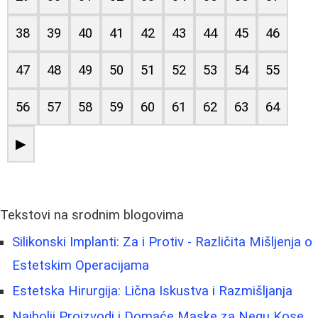
38
39
40
41
42
43
44
45
46
47
48
49
50
51
52
53
54
55
56
57
58
59
60
61
62
63
64
▶
Tekstovi na srodnim blogovima
Silikonski Implanti: Za i Protiv - Različita Mišljenja o
Estetskim Operacijama
Estetska Hirurgija: Lična Iskustva i Razmišljanja
Najbolji Proizvodi i Domaće Maske za Negu Kose