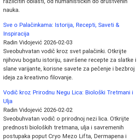
različitih oblasti, od humanističkih do društvenih
nauka.
Sve o Palačinkama: Istorija, Recepti, Saveti &
Inspiracija
Radin Vidojević
2026-02-03
Sveobuhvatan vodič kroz svet palačinki. Otkrijte
njihovu bogatu istoriju, savršene recepte za slatke i
slane varijante, korisne savete za pečenje i bezbroj
ideja za kreativno filovanje.
Vodič kroz Prirodnu Negu Lica: Biološki Tretmani i
Ulja
Radin Vidojević
2026-02-02
Sveobuhvatan vodič o prirodnoj nezi lica. Otkrijte
prednosti bioloških tretmana, ulja i savremenih
postupaka poput Cryo Mezo Lifta, Dermapena i