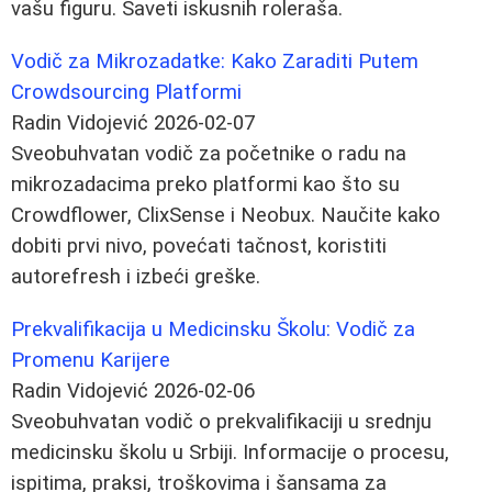
vašu figuru. Saveti iskusnih roleraša.
Vodič za Mikrozadatke: Kako Zaraditi Putem
Crowdsourcing Platformi
Radin Vidojević
2026-02-07
Sveobuhvatan vodič za početnike o radu na
mikrozadacima preko platformi kao što su
Crowdflower, ClixSense i Neobux. Naučite kako
dobiti prvi nivo, povećati tačnost, koristiti
autorefresh i izbeći greške.
Prekvalifikacija u Medicinsku Školu: Vodič za
Promenu Karijere
Radin Vidojević
2026-02-06
Sveobuhvatan vodič o prekvalifikaciji u srednju
medicinsku školu u Srbiji. Informacije o procesu,
ispitima, praksi, troškovima i šansama za