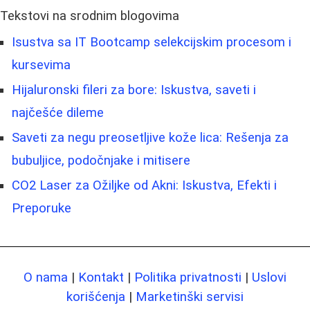
Tekstovi na srodnim blogovima
Isustva sa IT Bootcamp selekcijskim procesom i
kursevima
Hijaluronski fileri za bore: Iskustva, saveti i
najčešće dileme
Saveti za negu preosetljive kože lica: Rešenja za
bubuljice, podočnjake i mitisere
CO2 Laser za Ožiljke od Akni: Iskustva, Efekti i
Preporuke
O nama
|
Kontakt
|
Politika privatnosti
|
Uslovi
korišćenja
|
Marketinški servisi