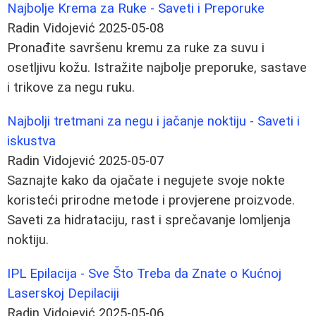
Najbolje Krema za Ruke - Saveti i Preporuke
Radin Vidojević
2025-05-08
Pronađite savršenu kremu za ruke za suvu i
osetljivu kožu. Istražite najbolje preporuke, sastave
i trikove za negu ruku.
Najbolji tretmani za negu i jačanje noktiju - Saveti i
iskustva
Radin Vidojević
2025-05-07
Saznajte kako da ojačate i negujete svoje nokte
koristeći prirodne metode i provjerene proizvode.
Saveti za hidrataciju, rast i sprečavanje lomljenja
noktiju.
IPL Epilacija - Sve Što Treba da Znate o Kućnoj
Laserskoj Depilaciji
Radin Vidojević
2025-05-06