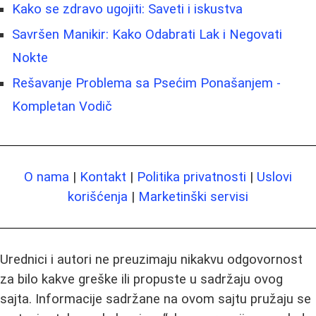
Kako se zdravo ugojiti: Saveti i iskustva
Savršen Manikir: Kako Odabrati Lak i Negovati
Nokte
Rešavanje Problema sa Psećim Ponašanjem -
Kompletan Vodič
O nama
|
Kontakt
|
Politika privatnosti
|
Uslovi
korišćenja
|
Marketinški servisi
Urednici i autori ne preuzimaju nikakvu odgovornost
za bilo kakve greške ili propuste u sadržaju ovog
sajta. Informacije sadržane na ovom sajtu pružaju se