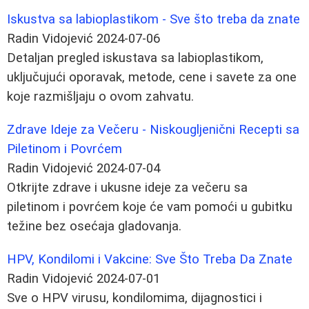
Iskustva sa labioplastikom - Sve što treba da znate
Radin Vidojević
2024-07-06
Detaljan pregled iskustava sa labioplastikom,
uključujući oporavak, metode, cene i savete za one
koje razmišljaju o ovom zahvatu.
Zdrave Ideje za Večeru - Niskougljenični Recepti sa
Piletinom i Povrćem
Radin Vidojević
2024-07-04
Otkrijte zdrave i ukusne ideje za večeru sa
piletinom i povrćem koje će vam pomoći u gubitku
težine bez osećaja gladovanja.
HPV, Kondilomi i Vakcine: Sve Što Treba Da Znate
Radin Vidojević
2024-07-01
Sve o HPV virusu, kondilomima, dijagnostici i