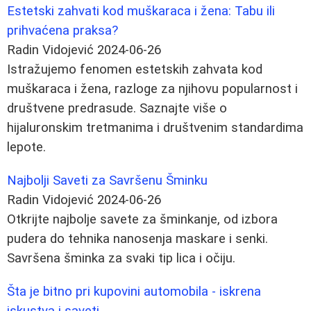
Estetski zahvati kod muškaraca i žena: Tabu ili
prihvaćena praksa?
Radin Vidojević
2024-06-26
Istražujemo fenomen estetskih zahvata kod
muškaraca i žena, razloge za njihovu popularnost i
društvene predrasude. Saznajte više o
hijaluronskim tretmanima i društvenim standardima
lepote.
Najbolji Saveti za Savršenu Šminku
Radin Vidojević
2024-06-26
Otkrijte najbolje savete za šminkanje, od izbora
pudera do tehnika nanosenja maskare i senki.
Savršena šminka za svaki tip lica i očiju.
Šta je bitno pri kupovini automobila - iskrena
iskustva i saveti