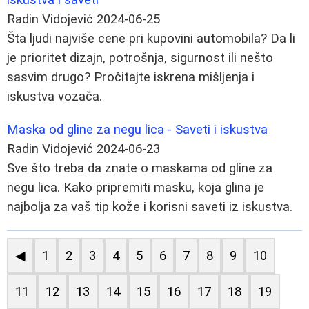
Radin Vidojević
2024-06-25
Šta ljudi najviše cene pri kupovini automobila? Da li
je prioritet dizajn, potrošnja, sigurnost ili nešto
sasvim drugo? Pročitajte iskrena mišljenja i
iskustva vozača.
Maska od gline za negu lica - Saveti i iskustva
Radin Vidojević
2024-06-23
Sve što treba da znate o maskama od gline za
negu lica. Kako pripremiti masku, koja glina je
najbolja za vaš tip kože i korisni saveti iz iskustva.
◀
1
2
3
4
5
6
7
8
9
10
11
12
13
14
15
16
17
18
19