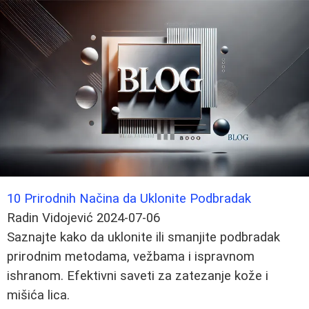
10 Prirodnih Načina da Uklonite Podbradak
Radin Vidojević
2024-07-06
Saznajte kako da uklonite ili smanjite podbradak
prirodnim metodama, vežbama i ispravnom
ishranom. Efektivni saveti za zatezanje kože i
mišića lica.