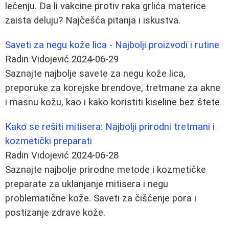
lečenju. Da li vakcine protiv raka grlića materice
zaista deluju? Najčešća pitanja i iskustva.
Saveti za negu kože lica - Najbolji proizvodi i rutine
Radin Vidojević
2024-06-29
Saznajte najbolje savete za negu kože lica,
preporuke za korejske brendove, tretmane za akne
i masnu kožu, kao i kako koristiti kiseline bez štete
Kako se rešiti mitisera: Najbolji prirodni tretmani i
kozmetički preparati
Radin Vidojević
2024-06-28
Saznajte najbolje prirodne metode i kozmetičke
preparate za uklanjanje mitisera i negu
problematične kože. Saveti za čišćenje pora i
postizanje zdrave kože.