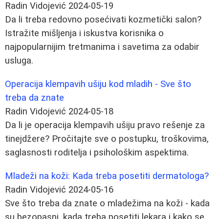
Radin Vidojević
2024-05-19
Da li treba redovno posećivati kozmetički salon?
Istražite mišljenja i iskustva korisnika o
najpopularnijim tretmanima i savetima za odabir
usluga.
Operacija klempavih ušiju kod mladih - Sve što
treba da znate
Radin Vidojević
2024-05-18
Da li je operacija klempavih ušiju pravo rešenje za
tinejdžere? Pročitajte sve o postupku, troškovima,
saglasnosti roditelja i psihološkim aspektima.
Mladeži na koži: Kada treba posetiti dermatologa?
Radin Vidojević
2024-05-16
Sve što treba da znate o mladežima na koži - kada
su bezopasni, kada treba posetiti lekara i kako se