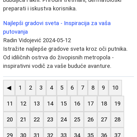
preparati i iskustva korisnika.
Najlepši gradovi sveta - Inspiracija za vaša
putovanja
Radin Vidojević
2024-05-12
Istražite najlepše gradove sveta kroz oči putnika.
Od idiličnih ostrva do živopisnih metropola -
inspirativni vodič za vaše buduće avanture.
◀
1
2
3
4
5
6
7
8
9
10
11
12
13
14
15
16
17
18
19
20
21
22
23
24
25
26
27
28
29
30
31
32
33
34
35
36
37