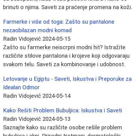
brinuti o njima. Saveti za praćenje promena na koži.
Farmerke i više od toga: Zašto su pantalone
nezaobilazan modni komad
Radin Vidojević
2024-05-15
Zašto su farmerke neiscrpni modni hit? Istražite
različite stilove pantalona i krojeve koji odgovaraju
svakom telu. Saveti za kombinovanje i udobnost.
Letovanje u Egiptu - Saveti, Iskustva i Preporuke za
Idealan Odmor
Radin Vidojević
2024-05-14
Kako Rešiti Problem Bubuljica: Iskustva i Saveti
Radin Vidojević
2024-05-13
Saznajte kako su različite osobe rešile problem
bubuljica i akni. Prirodni tretmani, dermatološki