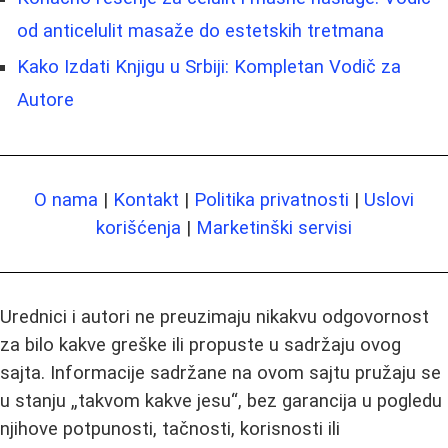
od anticelulit masaže do estetskih tretmana
Kako Izdati Knjigu u Srbiji: Kompletan Vodič za
Autore
O nama
|
Kontakt
|
Politika privatnosti
|
Uslovi
korišćenja
|
Marketinški servisi
Urednici i autori ne preuzimaju nikakvu odgovornost
za bilo kakve greške ili propuste u sadržaju ovog
sajta. Informacije sadržane na ovom sajtu pružaju se
u stanju „takvom kakve jesu“, bez garancija u pogledu
njihove potpunosti, tačnosti, korisnosti ili