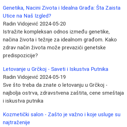
Genetika, Nacini Zivota i Idealna Građa: Šta Zaista
Utice na Naš Izgled?
Radin Vidojević
2024-05-20
Istražite kompleksan odnos između genetike,
načina života i težnje za idealnom građom. Kako
zdrav način života može prevazići genetske
predispozicije?
Letovanje u Grčkoj - Saveti i Iskustva Putnika
Radin Vidojević
2024-05-19
Sve što treba da znate o letovanju u Grčkoj -
najbolja ostrva, zdravstvena zaštita, cene smeštaja
i iskustva putnika
Kozmetički salon - Zašto je važno i koje usluge su
najtraženije