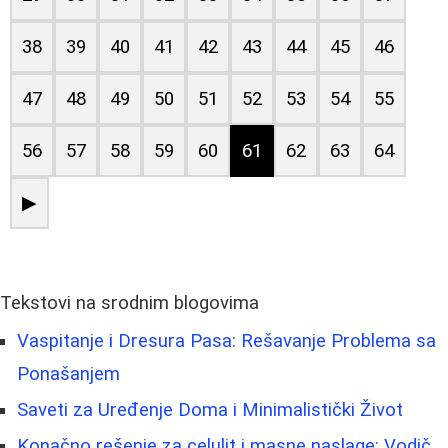
38
39
40
41
42
43
44
45
46
47
48
49
50
51
52
53
54
55
56
57
58
59
60
61
62
63
64
▶
Tekstovi na srodnim blogovima
Vaspitanje i Dresura Pasa: Rešavanje Problema sa
Ponašanjem
Saveti za Uređenje Doma i Minimalistički Život
Konačno rešenje za celulit i masne naslage: Vodič