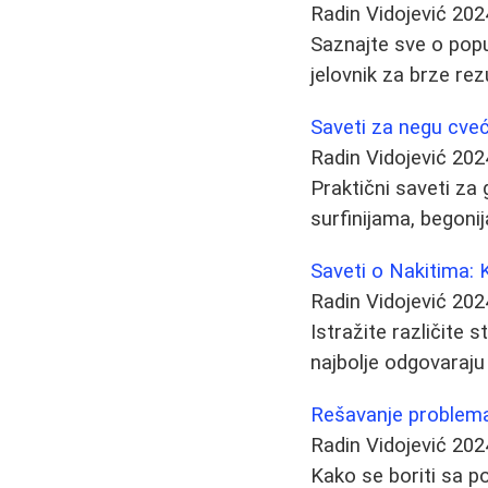
Radin Vidojević
202
Saznajte sve o popul
jelovnik za brze rez
Saveti za negu cveć
Radin Vidojević
202
Praktični saveti za
surfinijama, begoni
Saveti o Nakitima: 
Radin Vidojević
202
Istražite različite s
najbolje odgovaraju
Rešavanje problema
Radin Vidojević
202
Kako se boriti sa 