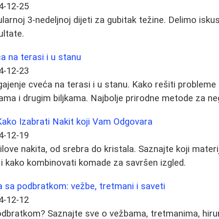
4-12-25
arnoj 3-nedeljnoj dijeti za gubitak težine. Delimo iskus
ultate.
a na terasi i u stanu
4-12-23
 gajenje cveća na terasi i u stanu. Kako rešiti problem
jama i drugim biljkama. Najbolje prirodne metode za neg
Kako Izabrati Nakit koji Vam Odgovara
4-12-19
tilove nakita, od srebra do kristala. Saznajte koji materij
 i kako kombinovati komade za savršen izgled.
 sa podbratkom: vežbe, tretmani i saveti
4-12-12
podbratkom? Saznajte sve o vežbama, tretmanima, hiru