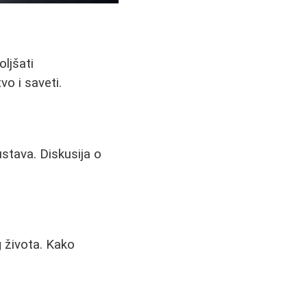
ljšati
o i saveti.
ustava. Diskusija o
g života. Kako