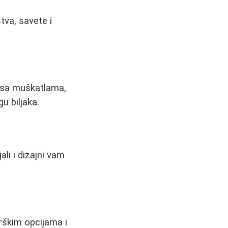
tva, savete i
e sa muškatlama,
u biljaka.
ali i dizajni vam
rškim opcijama i