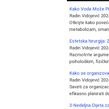
Kako Voda Može Pro
Radin Vidojević
202
Otkrijte kako poveć
metabolizam, smanji
Estetska hirurgija: Z
Radin Vidojević
202
Razmotrite argument
psihološkim, fizičk
Kako se organizovat
Radin Vidojević
202
Saveti za organizac
efikasno planirati da
3-Nedeljna Dijeta za