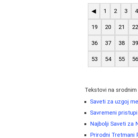
◀
1
2
3
19
20
21
2
36
37
38
3
53
54
55
5
Tekstovi na srodnim
Saveti za uzgoj me
Savremeni pristupi
Najbolji Saveti za 
Prirodni Tretmani P