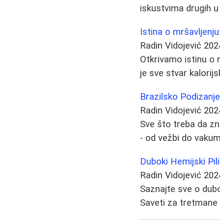
iskustvima drugih 
Istina o mršavljenju
Radin Vidojević
202
Otkrivamo istinu o m
je sve stvar kalorij
Brazilsko Podizanje
Radin Vidojević
202
Sve što treba da zn
- od vežbi do vakum 
Duboki Hemijski Pil
Radin Vidojević
202
Saznajte sve o dubok
Saveti za tretmane 