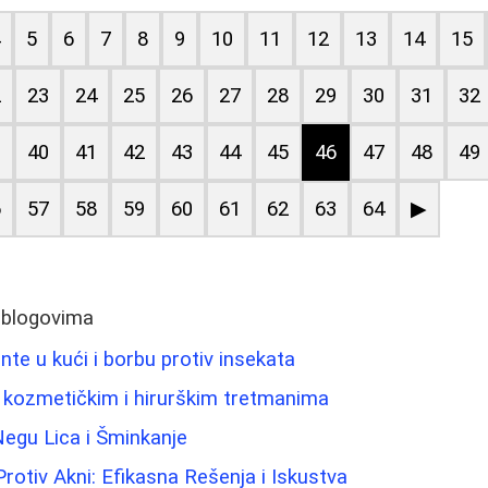
4
5
6
7
8
9
10
11
12
13
14
15
2
23
24
25
26
27
28
29
30
31
32
9
40
41
42
43
44
45
46
47
48
49
6
57
58
59
60
61
62
63
64
▶
 blogovima
nte u kući i borbu protiv insekata
 kozmetičkim i hirurškim tretmanima
Negu Lica i Šminkanje
rotiv Akni: Efikasna Rešenja i Iskustva