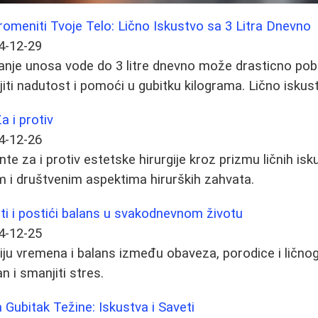
meniti Tvoje Telo: Lično Iskustvo sa 3 Litra Dnevno
4-12-29
anje unosa vode do 3 litre dnevno može drasticno pobo
ti nadutost i pomoći u gubitku kilograma. Lično iskustv
a i protiv
4-12-26
e za i protiv estetske hirurgije kroz prizmu ličnih isk
im i društvenim aspektima hirurških zahvata.
i i postići balans u svakodnevnom životu
4-12-25
iju vremena i balans između obaveza, porodice i lično
n i smanjiti stres.
 Gubitak Težine: Iskustva i Saveti