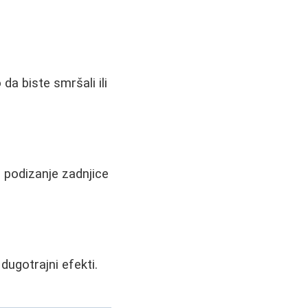
da biste smršali ili
 podizanje zadnjice
dugotrajni efekti.