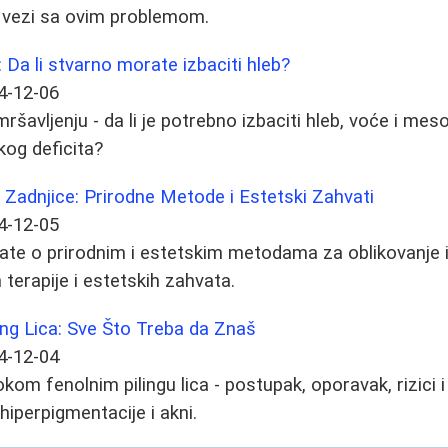
u vezi sa ovim problemom.
: Da li stvarno morate izbaciti hleb?
4-12-06
ršavljenju - da li je potrebno izbaciti hleb, voće i meso 
skog deficita?
 Zadnjice: Prirodne Metode i Estetski Zahvati
4-12-05
ate o prirodnim i estetskim metodama za oblikovanje i
terapije i estetskih zahvata.
ing Lica: Sve Što Treba da Znaš
4-12-04
om fenolnim pilingu lica - postupak, oporavak, rizici i 
hiperpigmentacije i akni.