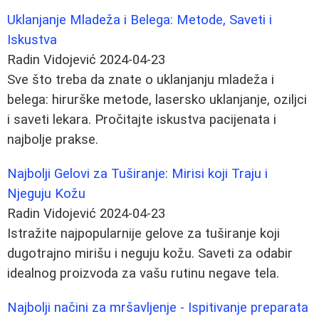
Uklanjanje Mladeža i Belega: Metode, Saveti i
Iskustva
Radin Vidojević
2024-04-23
Sve što treba da znate o uklanjanju mladeža i
belega: hirurške metode, lasersko uklanjanje, oziljci
i saveti lekara. Pročitajte iskustva pacijenata i
najbolje prakse.
Najbolji Gelovi za Tuširanje: Mirisi koji Traju i
Njeguju Kožu
Radin Vidojević
2024-04-23
Istražite najpopularnije gelove za tuširanje koji
dugotrajno mirišu i neguju kožu. Saveti za odabir
idealnog proizvoda za vašu rutinu negave tela.
Najbolji načini za mršavljenje - Ispitivanje preparata