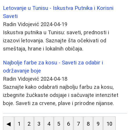
Letovanje u Tunisu - Iskustva Putnika i Korisni
Saveti
Radin Vidojević
2024-04-19
Iskustva putnika u Tunisu: saveti, prednosti i
izazovi letovanja. Saznajte šta očekivati od
smeštaja, hrane i lokalnih običaja.
Najbolje farbe za kosu - Saveti za odabir i
održavanje boje
Radin Vidojević
2024-04-18
Saznajte kako odabrati najbolju farbu za kosu,
izbegnite žućkaste odsjaje i sačuvajte intenzitet
boje. Saveti za crvene, plave i prirodne nijanse.
◀
1
2
3
4
5
6
7
8
9
10