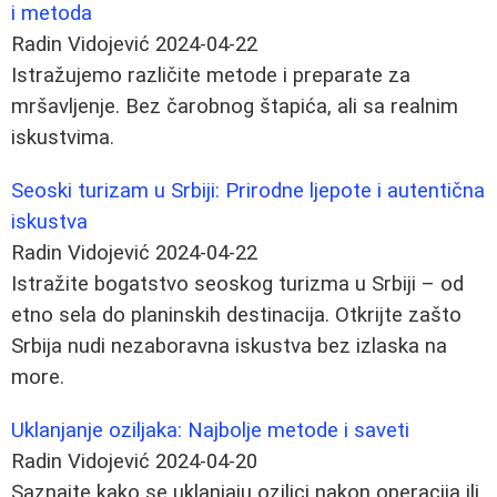
i metoda
Radin Vidojević
2024-04-22
Istražujemo različite metode i preparate za
mršavljenje. Bez čarobnog štapića, ali sa realnim
iskustvima.
Seoski turizam u Srbiji: Prirodne ljepote i autentična
iskustva
Radin Vidojević
2024-04-22
Istražite bogatstvo seoskog turizma u Srbiji – od
etno sela do planinskih destinacija. Otkrijte zašto
Srbija nudi nezaboravna iskustva bez izlaska na
more.
Uklanjanje oziljaka: Najbolje metode i saveti
Radin Vidojević
2024-04-20
Saznajte kako se uklanjaju oziljci nakon operacija ili