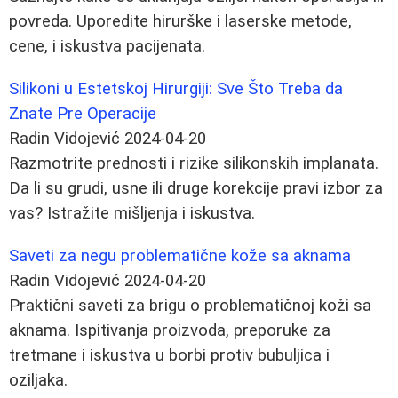
povreda. Uporedite hirurške i laserske metode,
cene, i iskustva pacijenata.
Silikoni u Estetskoj Hirurgiji: Sve Što Treba da
Znate Pre Operacije
Radin Vidojević
2024-04-20
Razmotrite prednosti i rizike silikonskih implanata.
Da li su grudi, usne ili druge korekcije pravi izbor za
vas? Istražite mišljenja i iskustva.
Saveti za negu problematične kože sa aknama
Radin Vidojević
2024-04-20
Praktični saveti za brigu o problematičnoj koži sa
aknama. Ispitivanja proizvoda, preporuke za
tretmane i iskustva u borbi protiv bubuljica i
oziljaka.