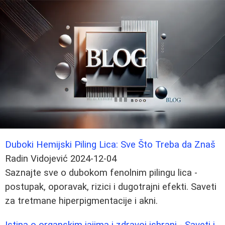
Duboki Hemijski Piling Lica: Sve Što Treba da Znaš
Radin Vidojević
2024-12-04
Saznajte sve o dubokom fenolnim pilingu lica -
postupak, oporavak, rizici i dugotrajni efekti. Saveti
za tretmane hiperpigmentacije i akni.
Istina o organskim jajima i zdravoj ishrani - Saveti i