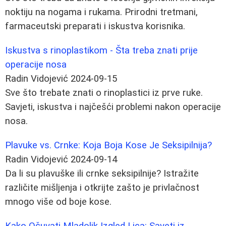
noktiju na nogama i rukama. Prirodni tretmani,
farmaceutski preparati i iskustva korisnika.
Iskustva s rinoplastikom - Šta treba znati prije
operacije nosa
Radin Vidojević
2024-09-15
Sve što trebate znati o rinoplastici iz prve ruke.
Savjeti, iskustva i najčešći problemi nakon operacije
nosa.
Plavuke vs. Crnke: Koja Boja Kose Je Seksipilnija?
Radin Vidojević
2024-09-14
Da li su plavuške ili crnke seksipilnije? Istražite
različite mišljenja i otkrijte zašto je privlačnost
mnogo više od boje kose.
Kako Očuvati Mladolik Izgled Lica: Saveti iz