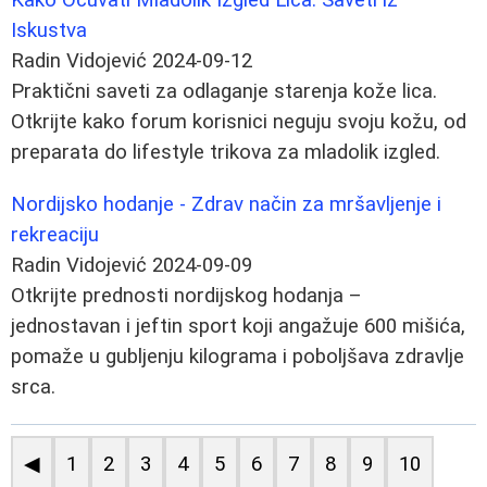
Iskustva
Radin Vidojević
2024-09-12
Praktični saveti za odlaganje starenja kože lica.
Otkrijte kako forum korisnici neguju svoju kožu, od
preparata do lifestyle trikova za mladolik izgled.
Nordijsko hodanje - Zdrav način za mršavljenje i
rekreaciju
Radin Vidojević
2024-09-09
Otkrijte prednosti nordijskog hodanja –
jednostavan i jeftin sport koji angažuje 600 mišića,
pomaže u gubljenju kilograma i poboljšava zdravlje
srca.
◀
1
2
3
4
5
6
7
8
9
10