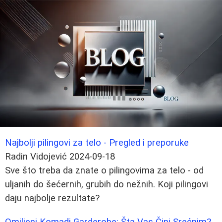
Najbolji pilingovi za telo - Pregled i preporuke
Radin Vidojević
2024-09-18
Sve što treba da znate o pilingovima za telo - od
uljanih do šećernih, grubih do nežnih. Koji pilingovi
daju najbolje rezultate?
Omiljeni Komadi Garderobe: Šta Vas Čini Srećnim?