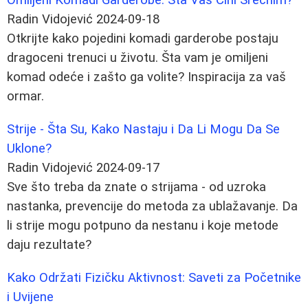
Radin Vidojević
2024-09-18
Otkrijte kako pojedini komadi garderobe postaju
dragoceni trenuci u životu. Šta vam je omiljeni
komad odeće i zašto ga volite? Inspiracija za vaš
ormar.
Strije - Šta Su, Kako Nastaju i Da Li Mogu Da Se
Uklone?
Radin Vidojević
2024-09-17
Sve što treba da znate o strijama - od uzroka
nastanka, prevencije do metoda za ublažavanje. Da
li strije mogu potpuno da nestanu i koje metode
daju rezultate?
Kako Održati Fizičku Aktivnost: Saveti za Početnike
i Uvijene