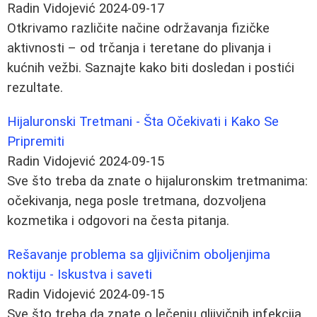
Radin Vidojević
2024-09-17
Otkrivamo različite načine održavanja fizičke
aktivnosti – od trčanja i teretane do plivanja i
kućnih vežbi. Saznajte kako biti dosledan i postići
rezultate.
Hijaluronski Tretmani - Šta Očekivati i Kako Se
Pripremiti
Radin Vidojević
2024-09-15
Sve što treba da znate o hijaluronskim tretmanima:
očekivanja, nega posle tretmana, dozvoljena
kozmetika i odgovori na česta pitanja.
Rešavanje problema sa gljivičnim oboljenjima
noktiju - Iskustva i saveti
Radin Vidojević
2024-09-15
Sve što treba da znate o lečenju gljivičnih infekcija