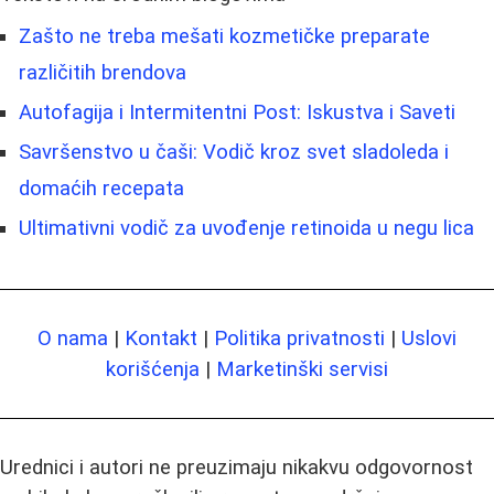
Zašto ne treba mešati kozmetičke preparate
različitih brendova
Autofagija i Intermitentni Post: Iskustva i Saveti
Savršenstvo u čaši: Vodič kroz svet sladoleda i
domaćih recepata
Ultimativni vodič za uvođenje retinoida u negu lica
O nama
|
Kontakt
|
Politika privatnosti
|
Uslovi
korišćenja
|
Marketinški servisi
Urednici i autori ne preuzimaju nikakvu odgovornost