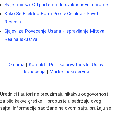
Svijet mirisa: Od parfema do svakodnevnih arome
Kako Se Efektno Boriti Protiv Celulita - Saveti i
Rešenja
Sjajevi za Povećanje Usana - Ispravljanje Mitova i
Realna Iskustva
O nama
|
Kontakt
|
Politika privatnosti
|
Uslovi
korišćenja
|
Marketinški servisi
Urednici i autori ne preuzimaju nikakvu odgovornost
za bilo kakve greške ili propuste u sadržaju ovog
sajta. Informacije sadržane na ovom sajtu pružaju se