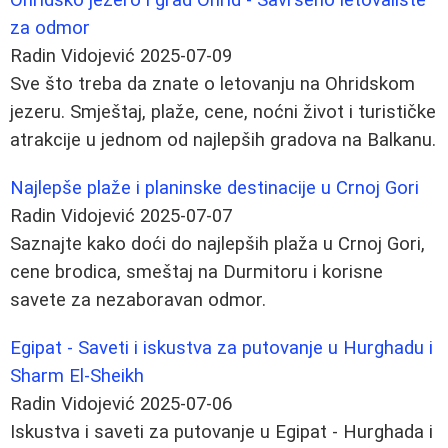
za odmor
Radin Vidojević
2025-07-09
Sve što treba da znate o letovanju na Ohridskom
jezeru. Smještaj, plaže, cene, noćni život i turističke
atrakcije u jednom od najlepših gradova na Balkanu.
Najlepše plaže i planinske destinacije u Crnoj Gori
Radin Vidojević
2025-07-07
Saznajte kako doći do najlepših plaža u Crnoj Gori,
cene brodica, smeštaj na Durmitoru i korisne
savete za nezaboravan odmor.
Egipat - Saveti i iskustva za putovanje u Hurghadu i
Sharm El-Sheikh
Radin Vidojević
2025-07-06
Iskustva i saveti za putovanje u Egipat - Hurghada i