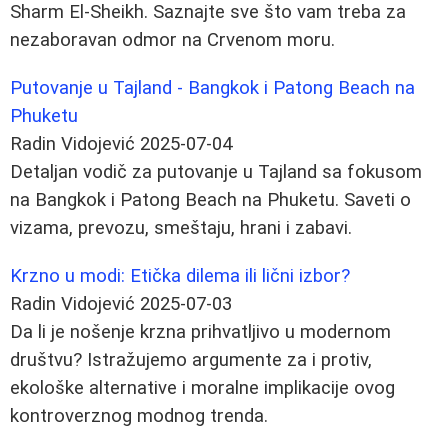
Sharm El-Sheikh. Saznajte sve što vam treba za
nezaboravan odmor na Crvenom moru.
Putovanje u Tajland - Bangkok i Patong Beach na
Phuketu
Radin Vidojević
2025-07-04
Detaljan vodič za putovanje u Tajland sa fokusom
na Bangkok i Patong Beach na Phuketu. Saveti o
vizama, prevozu, smeštaju, hrani i zabavi.
Krzno u modi: Etička dilema ili lični izbor?
Radin Vidojević
2025-07-03
Da li je nošenje krzna prihvatljivo u modernom
društvu? Istražujemo argumente za i protiv,
ekološke alternative i moralne implikacije ovog
kontroverznog modnog trenda.