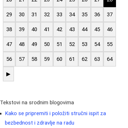
29
30
31
32
33
34
35
36
37
38
39
40
41
42
43
44
45
46
47
48
49
50
51
52
53
54
55
56
57
58
59
60
61
62
63
64
▶
Tekstovi na srodnim blogovima
Kako se pripremiti i položiti stručni ispit za
bezbednost i zdravlje na radu