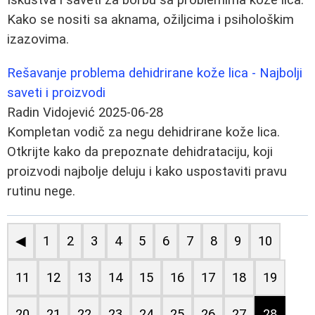
Kako se nositi sa aknama, ožiljcima i psihološkim
izazovima.
Rešavanje problema dehidrirane kože lica - Najbolji
saveti i proizvodi
Radin Vidojević
2025-06-28
Kompletan vodič za negu dehidrirane kože lica.
Otkrijte kako da prepoznate dehidrataciju, koji
proizvodi najbolje deluju i kako uspostaviti pravu
rutinu nege.
◀
1
2
3
4
5
6
7
8
9
10
11
12
13
14
15
16
17
18
19
20
21
22
23
24
25
26
27
28