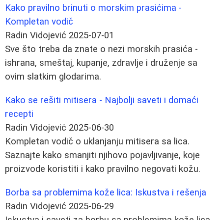
Kako pravilno brinuti o morskim prasićima -
Kompletan vodič
Radin Vidojević
2025-07-01
Sve što treba da znate o nezi morskih prasića -
ishrana, smeštaj, kupanje, zdravlje i druženje sa
ovim slatkim glodarima.
Kako se rešiti mitisera - Najbolji saveti i domaći
recepti
Radin Vidojević
2025-06-30
Kompletan vodič o uklanjanju mitisera sa lica.
Saznajte kako smanjiti njihovo pojavljivanje, koje
proizvode koristiti i kako pravilno negovati kožu.
Borba sa problemima kože lica: Iskustva i rešenja
Radin Vidojević
2025-06-29
Iskustva i saveti za borbu sa problemima kože lica.