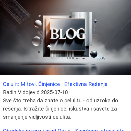
Celulit: Mitovi, Činjenice i Efektivna Rešenja
Radin Vidojević
2025-07-10
Sve što treba da znate o celulitu - od uzroka do
rešenja. Istražite činjenice, iskustva i savete za
smanjenje vidljivosti celulita.
Ohridsko jezero i grad Ohrid - Savršeno letovalište