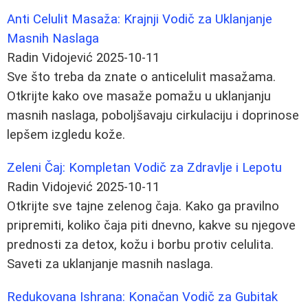
Anti Celulit Masaža: Krajnji Vodič za Uklanjanje
Masnih Naslaga
Radin Vidojević
2025-10-11
Sve što treba da znate o anticelulit masažama.
Otkrijte kako ove masaže pomažu u uklanjanju
masnih naslaga, poboljšavaju cirkulaciju i doprinose
lepšem izgledu kože.
Zeleni Čaj: Kompletan Vodič za Zdravlje i Lepotu
Radin Vidojević
2025-10-11
Otkrijte sve tajne zelenog čaja. Kako ga pravilno
pripremiti, koliko čaja piti dnevno, kakve su njegove
prednosti za detox, kožu i borbu protiv celulita.
Saveti za uklanjanje masnih naslaga.
Redukovana Ishrana: Konačan Vodič za Gubitak