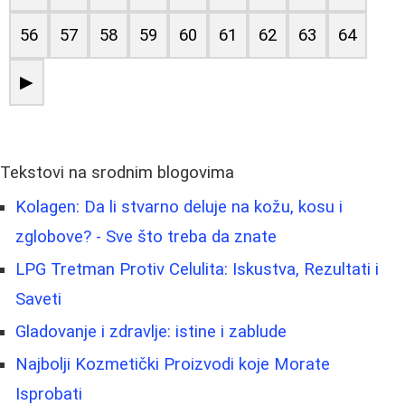
56
57
58
59
60
61
62
63
64
▶
Tekstovi na srodnim blogovima
Kolagen: Da li stvarno deluje na kožu, kosu i
zglobove? - Sve što treba da znate
LPG Tretman Protiv Celulita: Iskustva, Rezultati i
Saveti
Gladovanje i zdravlje: istine i zablude
Najbolji Kozmetički Proizvodi koje Morate
Isprobati