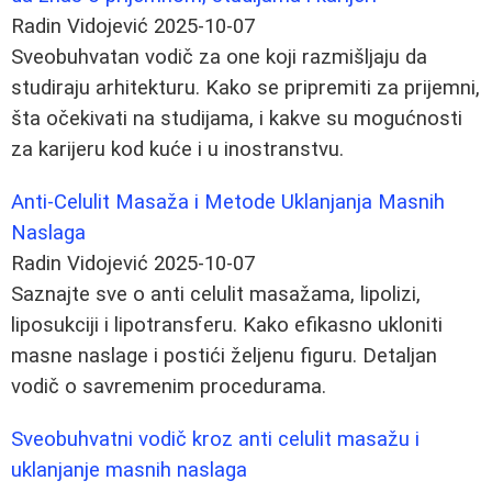
Radin Vidojević
2025-10-07
Sveobuhvatan vodič za one koji razmišljaju da
studiraju arhitekturu. Kako se pripremiti za prijemni,
šta očekivati na studijama, i kakve su mogućnosti
za karijeru kod kuće i u inostranstvu.
Anti-Celulit Masaža i Metode Uklanjanja Masnih
Naslaga
Radin Vidojević
2025-10-07
Saznajte sve o anti celulit masažama, lipolizi,
liposukciji i lipotransferu. Kako efikasno ukloniti
masne naslage i postići željenu figuru. Detaljan
vodič o savremenim procedurama.
Sveobuhvatni vodič kroz anti celulit masažu i
uklanjanje masnih naslaga