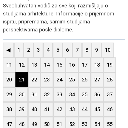
Sveobuhvatan vodič za sve koji razmišljaju o
studijama arhitekture. Informacije o prijemnom
ispitu, pripremama, samim studijama i
perspektivama posle diplome.
◀
1
2
3
4
5
6
7
8
9
10
11
12
13
14
15
16
17
18
19
20
21
22
23
24
25
26
27
28
29
30
31
32
33
34
35
36
37
38
39
40
41
42
43
44
45
46
47
48
49
50
51
52
53
54
55