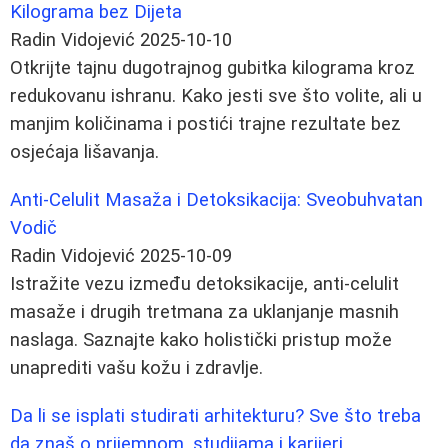
Kilograma bez Dijeta
Radin Vidojević
2025-10-10
Otkrijte tajnu dugotrajnog gubitka kilograma kroz
redukovanu ishranu. Kako jesti sve što volite, ali u
manjim količinama i postići trajne rezultate bez
osjećaja lišavanja.
Anti-Celulit Masaža i Detoksikacija: Sveobuhvatan
Vodič
Radin Vidojević
2025-10-09
Istražite vezu između detoksikacije, anti-celulit
masaže i drugih tretmana za uklanjanje masnih
naslaga. Saznajte kako holistički pristup može
unaprediti vašu kožu i zdravlje.
Da li se isplati studirati arhitekturu? Sve što treba
da znaš o prijemnom, studijama i karijeri