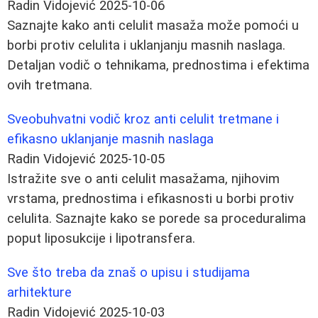
Radin Vidojević
2025-10-06
Saznajte kako anti celulit masaža može pomoći u
borbi protiv celulita i uklanjanju masnih naslaga.
Detaljan vodič o tehnikama, prednostima i efektima
ovih tretmana.
Sveobuhvatni vodič kroz anti celulit tretmane i
efikasno uklanjanje masnih naslaga
Radin Vidojević
2025-10-05
Istražite sve o anti celulit masažama, njihovim
vrstama, prednostima i efikasnosti u borbi protiv
celulita. Saznajte kako se porede sa proceduralima
poput liposukcije i lipotransfera.
Sve što treba da znaš o upisu i studijama
arhitekture
Radin Vidojević
2025-10-03