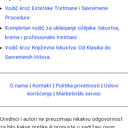
Vodič kroz Estetske Tretmane i Savremene
Procedure
Kompletan vodič za uklanjanje ožiljaka: Iskustva,
kreme i profesionalni tretmani
Vodič kroz Književna Iskustva: Od Klasika do
Savremenih Hitova
O nama
|
Kontakt
|
Politika privatnosti
|
Uslovi
korišćenja
|
Marketinški servisi
Urednici i autori ne preuzimaju nikakvu odgovornost
za bilo kakve greške ili propuste u sadržaju ovog