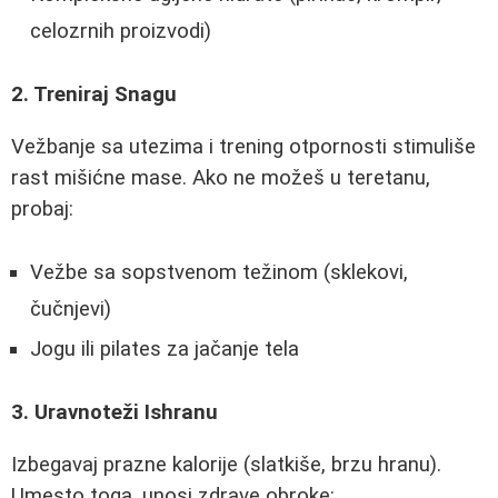
celozrnih proizvodi)
2. Treniraj Snagu
Vežbanje sa utezima i trening otpornosti stimuliše
rast mišićne mase. Ako ne možeš u teretanu,
probaj:
Vežbe sa sopstvenom težinom (sklekovi,
čučnjevi)
Jogu ili pilates za jačanje tela
3. Uravnoteži Ishranu
Izbegavaj prazne kalorije (slatkiše, brzu hranu).
Umesto toga, unosi zdrave obroke: