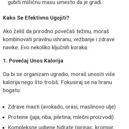
gubiti mišićnu masu umesto da je gradi.
Kako Se Efektivno Ugojiti?
Ako želiš da prirodno povećaš težinu, moraš
kombinovati pravilnu ishranu, vežbanje i zdrave
navike. Evo nekoliko ključnih koraka:
1. Povećaj Unos Kalorija
Da bi se organizam ugradio, moraš unositi više
kalorija nego što trošiš. Fokusiraj se na hranu
bogatu:
Zdrave masti (avokado, orasi, maslinovo ulje)
Proteine (jaja, riba, piletina, mlečni proizvodi)
Kompleksne ugljene hidrate (pirinac, krompir,