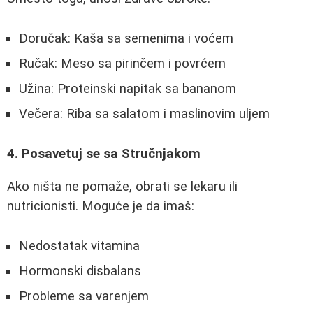
Doručak: Kaša sa semenima i voćem
Ručak: Meso sa pirinčem i povrćem
Užina: Proteinski napitak sa bananom
Večera: Riba sa salatom i maslinovim uljem
4. Posavetuj se sa Stručnjakom
Ako ništa ne pomaže, obrati se lekaru ili
nutricionisti. Moguće je da imaš:
Nedostatak vitamina
Hormonski disbalans
Probleme sa varenjem