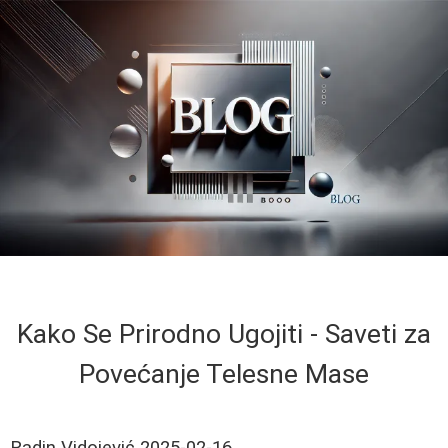
Kako Se Prirodno Ugojiti - Saveti za
Povećanje Telesne Mase
Radin Vidojević
2025-02-16