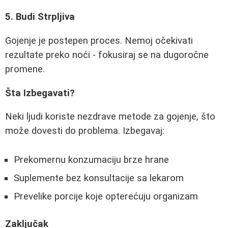
5. Budi Strpljiva
Gojenje je postepen proces. Nemoj očekivati
rezultate preko noći - fokusiraj se na dugoročne
promene.
Šta Izbegavati?
Neki ljudi koriste nezdrave metode za gojenje, što
može dovesti do problema. Izbegavaj:
Prekomernu konzumaciju brze hrane
Suplemente bez konsultacije sa lekarom
Prevelike porcije koje opterećuju organizam
Zaključak