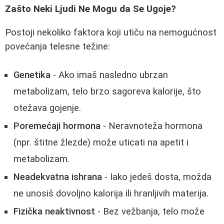
Zašto Neki Ljudi Ne Mogu da Se Ugoje?
Postoji nekoliko faktora koji utiču na nemogućnost
povećanja telesne težine:
Genetika
- Ako imaš nasledno ubrzan
metabolizam, telo brzo sagoreva kalorije, što
otežava gojenje.
Poremećaji hormona
- Neravnoteža hormona
(npr. štitne žlezde) može uticati na apetit i
metabolizam.
Neadekvatna ishrana
- Iako jedeš dosta, možda
ne unosiš dovoljno kalorija ili hranljivih materija.
Fizička neaktivnost
- Bez vežbanja, telo može