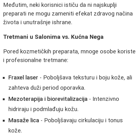
Međutim, neki korisnici ističu da ni najskuplji
preparati ne mogu zameniti efekat zdravog načina
života i unutrašnje ishrane.
Tretmani u Salonima vs. Kućna Nega
Pored kozmetičkih preparata, mnoge osobe koriste
i profesionalne tretmane:
Fraxel laser
- Poboljšava teksturu i boju kože, ali
zahteva duži period oporavka.
Mezoterapija i biorevitalizacija
- Intenzivno
hidriraju i podmlađuju kožu.
Masaže lica
- Poboljšavaju cirkulaciju i tonus
kože.