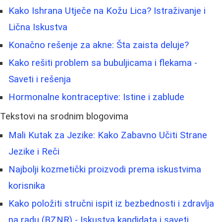
Kako Ishrana Utječe na Kožu Lica? Istraživanje i
Lična Iskustva
Konačno rešenje za akne: Šta zaista deluje?
Kako rešiti problem sa bubuljicama i flekama -
Saveti i rešenja
Hormonalne kontraceptive: Istine i zablude
Tekstovi na srodnim blogovima
Mali Kutak za Jezike: Kako Zabavno Učiti Strane
Jezike i Reči
Najbolji kozmetički proizvodi prema iskustvima
korisnika
Kako položiti stručni ispit iz bezbednosti i zdravlja
na radu (BZNR) - Iskustva kandidata i saveti