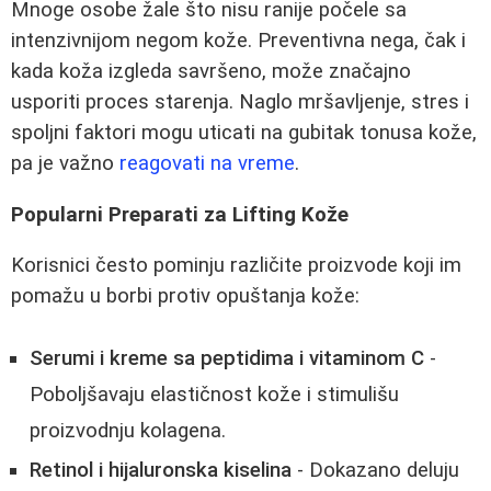
Mnoge osobe žale što nisu ranije počele sa
intenzivnijom negom kože. Preventivna nega, čak i
kada koža izgleda savršeno, može značajno
usporiti proces starenja. Naglo mršavljenje, stres i
spoljni faktori mogu uticati na gubitak tonusa kože,
pa je važno
reagovati na vreme
.
Popularni Preparati za Lifting Kože
Korisnici često pominju različite proizvode koji im
pomažu u borbi protiv opuštanja kože:
Serumi i kreme sa peptidima i vitaminom C
-
Poboljšavaju elastičnost kože i stimulišu
proizvodnju kolagena.
Retinol i hijaluronska kiselina
- Dokazano deluju