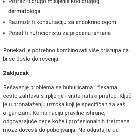
Potražiti drugo mišljenje kod drugog
dermatologa
Razmotriti konsultaciju sa endokrinologom
Posetiti nutricionistu za procenu ishrane
Ponekad je potrebno kombinovati više pristupa da
bi se došlo do rešenja.
Zaključak
Rešavanje problema sa bubuljicama i flekama
često zahteva strpljenje i sistematski pristup. Ključ
je u pronalaženju uzroka koji je specifičan za vaš
organizam. Kombinacija pravilne ishrane,
odgovarajuće nege kože i profesionalnih tretmana
može dovesti do poboljšanja. Ne odustajte od