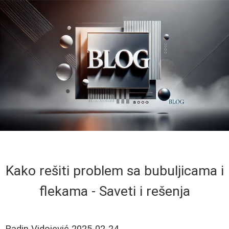
Kako rešiti problem sa bubuljicama i
flekama - Saveti i rešenja
Radin Vidojević
2025-02-24