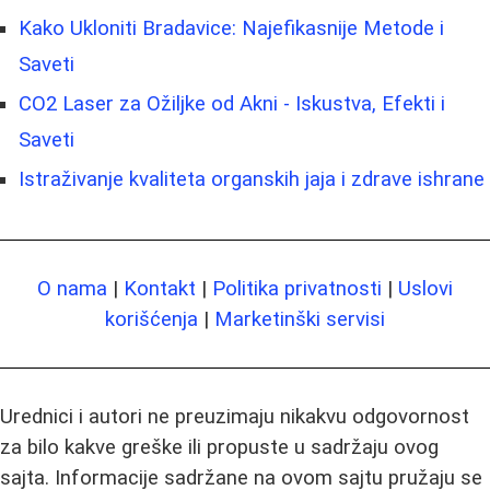
Kako Ukloniti Bradavice: Najefikasnije Metode i
Saveti
CO2 Laser za Ožiljke od Akni - Iskustva, Efekti i
Saveti
Istraživanje kvaliteta organskih jaja i zdrave ishrane
O nama
|
Kontakt
|
Politika privatnosti
|
Uslovi
korišćenja
|
Marketinški servisi
Urednici i autori ne preuzimaju nikakvu odgovornost
za bilo kakve greške ili propuste u sadržaju ovog
sajta. Informacije sadržane na ovom sajtu pružaju se