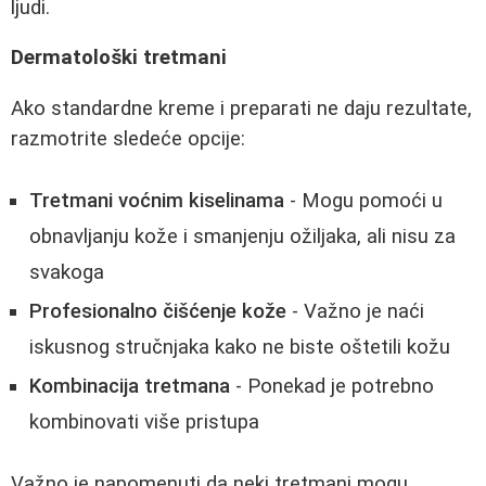
ljudi.
Dermatološki tretmani
Ako standardne kreme i preparati ne daju rezultate,
razmotrite sledeće opcije:
Tretmani voćnim kiselinama
- Mogu pomoći u
obnavljanju kože i smanjenju ožiljaka, ali nisu za
svakoga
Profesionalno čišćenje kože
- Važno je naći
iskusnog stručnjaka kako ne biste oštetili kožu
Kombinacija tretmana
- Ponekad je potrebno
kombinovati više pristupa
Važno je napomenuti da neki tretmani mogu