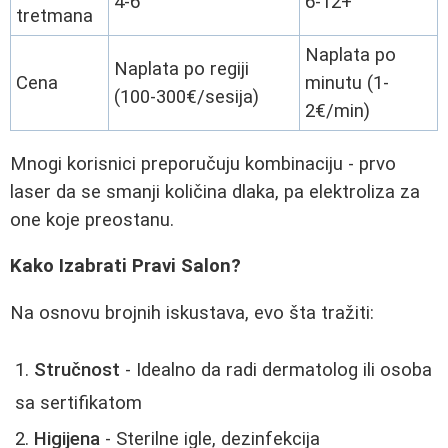
4-6
6-12+
tretmana
Naplata po
Naplata po regiji
Cena
minutu (1-
(100-300€/sesija)
2€/min)
Mnogi korisnici preporučuju kombinaciju - prvo
laser da se smanji količina dlaka, pa elektroliza za
one koje preostanu.
Kako Izabrati Pravi Salon?
Na osnovu brojnih iskustava, evo šta tražiti:
Stručnost
- Idealno da radi dermatolog ili osoba
sa sertifikatom
Higijena
- Sterilne igle, dezinfekcija