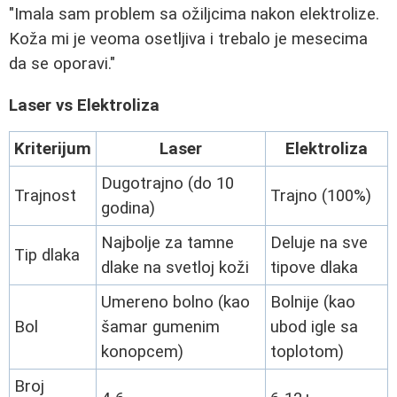
"Imala sam problem sa ožiljcima nakon elektrolize.
Koža mi je veoma osetljiva i trebalo je mesecima
da se oporavi."
Laser vs Elektroliza
Kriterijum
Laser
Elektroliza
Dugotrajno (do 10
Trajnost
Trajno (100%)
godina)
Najbolje za tamne
Deluje na sve
Tip dlaka
dlake na svetloj koži
tipove dlaka
Umereno bolno (kao
Bolnije (kao
Bol
šamar gumenim
ubod igle sa
konopcem)
toplotom)
Broj