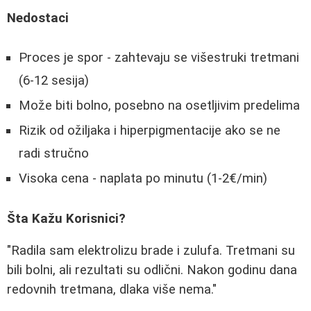
Nedostaci
Proces je spor - zahtevaju se višestruki tretmani
(6-12 sesija)
Može biti bolno, posebno na osetljivim predelima
Rizik od ožiljaka i hiperpigmentacije ako se ne
radi stručno
Visoka cena - naplata po minutu (1-2€/min)
Šta Kažu Korisnici?
"Radila sam elektrolizu brade i zulufa. Tretmani su
bili bolni, ali rezultati su odlični. Nakon godinu dana
redovnih tretmana, dlaka više nema."