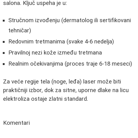
salona. Ključ uspeha je u:
Stručnom izvođenju (dermatolog ili sertifikovani
tehničar)
Redovnim tretmanima (svake 4-6 nedelja)
Pravilnoj nezi kože između tretmana
Realnim očekivanjima (proces traje 6-18 meseci)
Za veće regije tela (noge, leđa) laser može biti
praktičniji izbor, dok za sitne, uporne dlake na licu
elektroliza ostaje zlatni standard.
Komentari