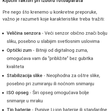
Ključni faktori pri izboru fotoaparata
Pre nego što krenemo u konkretne preporuke,
važno je razumeti koje karakteristike treba tražiti:
Veličina senzora
- Veći senzor obično znači bolju
sliku, posebno u slabijim svetlosnim uslovima
Optički zum
- Bitniji od digitalnog zuma,
omogućava vam da "približite" bez gubitka
kvaliteta
Stabilizacija slike
- Neophodna za oštre slike,
posebno pri zumiranju ili noćnom snimanju
ISO opseg
- Širi opseg omogućava bolje
snimanje u mraku
Tip baterije
- Punjive Li-ion baterije ili standardne