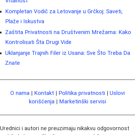
Vitalnost
Kompletan Vodič za Letovanje u Grčkoj: Saveti,
Plaže i Iskustva
Zaštita Privatnosti na Društvenim Mrežama: Kako
Kontrolisati Šta Drugi Vide
Uklanjanje Trajnih Filer iz Usana: Sve Što Treba Da
Znate
O nama
|
Kontakt
|
Politika privatnosti
|
Uslovi
korišćenja
|
Marketinški servisi
Urednici i autori ne preuzimaju nikakvu odgovornost