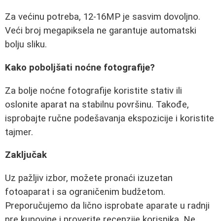
Za većinu potreba, 12-16MP je sasvim dovoljno.
Veći broj megapiksela ne garantuje automatski
bolju sliku.
Kako poboljšati noćne fotografije?
Za bolje noćne fotografije koristite stativ ili
oslonite aparat na stabilnu površinu. Takođe,
isprobajte ručne podešavanja ekspozicije i koristite
tajmer.
Zaključak
Uz pažljiv izbor, možete pronaći izuzetan
fotoaparat i sa ograničenim budžetom.
Preporučujemo da lično isprobate aparate u radnji
pre kupovine i proverite recenzije korisnika. Ne