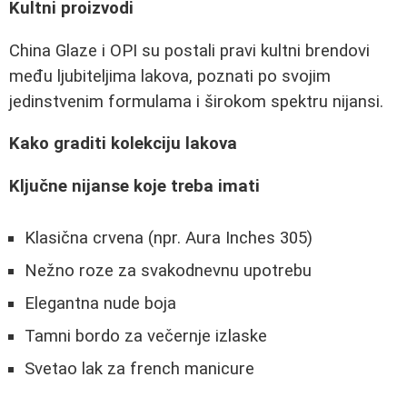
Kultni proizvodi
China Glaze i OPI su postali pravi kultni brendovi
među ljubiteljima lakova, poznati po svojim
jedinstvenim formulama i širokom spektru nijansi.
Kako graditi kolekciju lakova
Ključne nijanse koje treba imati
Klasična crvena (npr. Aura Inches 305)
Nežno roze za svakodnevnu upotrebu
Elegantna nude boja
Tamni bordo za večernje izlaske
Svetao lak za french manicure