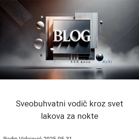
Sveobuhvatni vodič kroz svet
lakova za nokte
Radin Vidojević
2025-05-31