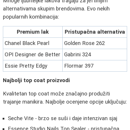
Mnoge ljubiteljke lakova tragaju za jeftinijim
alternativama skupim brendovima. Evo nekih
popularnih kombinacija:
Premium lak
Pristupačna alternativa
Chanel Black Pearl
Golden Rose 262
OPI Designer de Better
Gabrini 324
Essie Pretty Edgy
Flormar 397
Najbolji top coat proizvodi
Kvalitetan top coat može značajno produžiti
trajanje manikira. Najbolje ocenjene opcije uključuju:
Seche Vite - brzo se suši i daje intenzivan sjaj
Essence Studio Nails Top Sealer - pristupačna