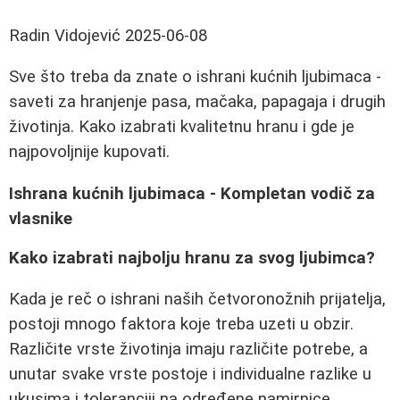
Radin Vidojević
2025-06-08
Sve što treba da znate o ishrani kućnih ljubimaca -
saveti za hranjenje pasa, mačaka, papagaja i drugih
životinja. Kako izabrati kvalitetnu hranu i gde je
najpovoljnije kupovati.
Ishrana kućnih ljubimaca - Kompletan vodič za
vlasnike
Kako izabrati najbolju hranu za svog ljubimca?
Kada je reč o ishrani naših četvoronožnih prijatelja,
postoji mnogo faktora koje treba uzeti u obzir.
Različite vrste životinja imaju različite potrebe, a
unutar svake vrste postoje i individualne razlike u
ukusima i toleranciji na određene namirnice.