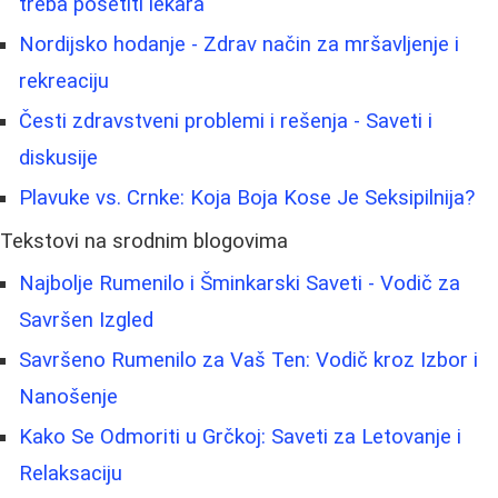
treba posetiti lekara
Nordijsko hodanje - Zdrav način za mršavljenje i
rekreaciju
Česti zdravstveni problemi i rešenja - Saveti i
diskusije
Plavuke vs. Crnke: Koja Boja Kose Je Seksipilnija?
Tekstovi na srodnim blogovima
Najbolje Rumenilo i Šminkarski Saveti - Vodič za
Savršen Izgled
Savršeno Rumenilo za Vaš Ten: Vodič kroz Izbor i
Nanošenje
Kako Se Odmoriti u Grčkoj: Saveti za Letovanje i
Relaksaciju