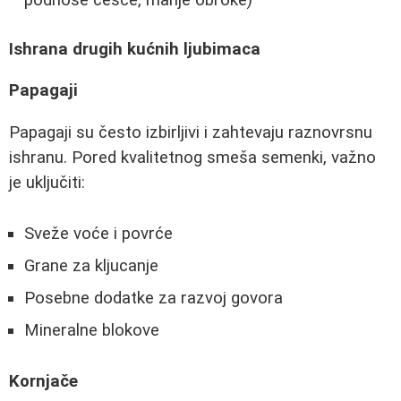
podnose češće, manje obroke)
Ishrana drugih kućnih ljubimaca
Papagaji
Papagaji su često izbirljivi i zahtevaju raznovrsnu
ishranu. Pored kvalitetnog smeša semenki, važno
je uključiti:
Sveže voće i povrće
Grane za kljucanje
Posebne dodatke za razvoj govora
Mineralne blokove
Kornjače