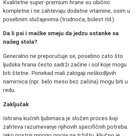
Kvalitetne super-premium hrane su obično
kompletne i ne zahtevaju dodatne vitamine, osim u
posebnim slučajevima (trudnoća, bolest itd.).
Da li psi i mačke smeju da jedzu ostanke sa
našeg stola?
Generalno ne preporučuje se, posebno zato što
ljudska hrana često sadrži začine i sol koje mogu
biti štetne. Ponekad mali zalogaji neškodljivih
namirnica (npr. belo meso bez začina) mogu biti u
redu.
Zaključak
Ishrana kućnih ljubimaca je složen proces koji
zahteva razumevanje njihovih specifičnih potreba.
Iako postoji mnogo opcija na tržištu, ključno je