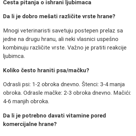
Česta pitanja o ishrani ljubimaca
Da li je dobro mešati različite vrste hrane?
Mnogi veterinaristi savetuju postepen prelaz sa
jedne na drugu hranu, ali neki vlasnici uspešno
kombinuju različite vrste. Važno je pratiti reakcije
ljubimca.
Koliko često hraniti psa/mačku?
Odrasli psi: 1-2 obroka dnevno. Štenci: 3-4 manja
obroka. Odrasle mačke: 2-3 obroka dnevno. Mačići:
4-6 manjih obroka.
Da li je potrebno davati vitamine pored
komercijalne hrane?