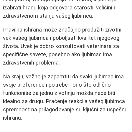
izabrati hranu koja odgovara starosti, veličini i
zdravstvenom stanju vašeg ljubimca.
Pravilna ishrana može značajno produžiti životni
vek vašeg ljubimca i poboljšati kvalitet njegovog
života. Uvek je dobro konzultovati veterinara za
specifične savete, posebno ako ljubimac ima
zdravstvenih problema.
Na kraju, važno je zapamtiti da svaki ljubimac ima
svoje preference i potrebe - ono što odlično
funkcioniše za jednu životinju možda neće biti
idealno za drugu. Praćenje reakcija vašeg ljubimca i
spremnost na prilagođavanje su ključni za uspešnu
ishranu.