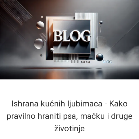
Ishrana kućnih ljubimaca - Kako
pravilno hraniti psa, mačku i druge
životinje