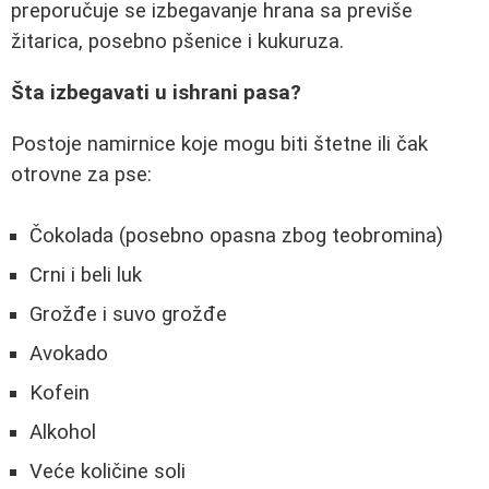
preporučuje se izbegavanje hrana sa previše
žitarica, posebno pšenice i kukuruza.
Šta izbegavati u ishrani pasa?
Postoje namirnice koje mogu biti štetne ili čak
otrovne za pse:
Čokolada (posebno opasna zbog teobromina)
Crni i beli luk
Grožđe i suvo grožđe
Avokado
Kofein
Alkohol
Veće količine soli