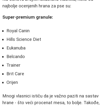
najbolje ocenjenih hrana za pse su:
Super-premium granule:
Royal Canin
Hills Science Diet
Eukanuba
Belcando
Trainer
Brit Care
Orijen
Mnogi vlasnici ističu da je važno paziti na sastav
hrane - što veći procenat mesa, to bolje. Takođe,