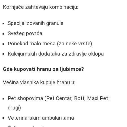
Kornjače zahtevaju kombinaciju:
Specijalizovanih granula
Svežeg povrća
Ponekad malo mesa (za neke vrste)
Kalcijumskih dodataka za zdravlje oklopa
Gde kupovati hranu za ljubimce?
Većina vlasnika kupuje hranu u:
Pet shopovima (Pet Centar, Rott, Maxi Pet i
drugi)
Veterinarskim ambulantama