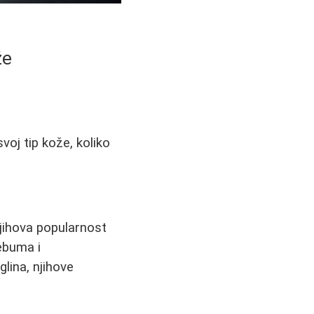
že
voj tip kože, koliko
jihova popularnost
sebuma i
lina, njihove