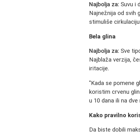
Najbolja za:
Suvu i 
Najnežnija od svih g
stimuliše cirkulaciju
Bela glina
Najbolja za:
Sve tip
Najblaža verzija, če
iritacije.
"Kada se pomene gli
koristim crvenu gli
u 10 dana ili na dve
Kako pravilno kori
Da biste dobili maks