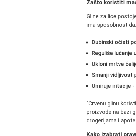
Zašto koristiti ma
Gline za lice posto
ima sposobnost da
Dubinski očisti p
Reguliše lučenje u
Ukloni mrtve ćeli
Smanji vidljivost
Umiruje iritacije
- 
"Crvenu glinu koris
proizvode na bazi g
drogerijama i apote
Kako izabrati prav