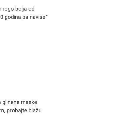
mnogo bolja od
 godina pa naviše."
on glinene maske
m, probajte blažu