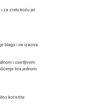
 i za zrelu kožu jer
je blago i ne izaziva
alnom i osetljivom
čišćenje lica jednom
lno koristite: