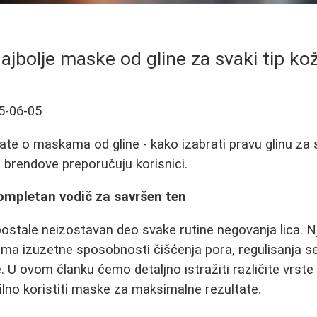
ajbolje maske od gline za svaki tip ko
5-06-05
ate o maskama od gline - kako izabrati pravu glinu za s
je brendove preporučuju korisnici.
kompletan vodič za savršen ten
ostale neizostavan deo svake rutine negovanja lica. N
na ima izuzetne sposobnosti čišćenja pora, regulisanja 
U ovom članku ćemo detaljno istražiti različite vrste g
vilno koristiti maske za maksimalne rezultate.