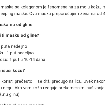
ng maska sa kolagenom je fenomenalna za moju kožu, 
sleeping maske. Ovu masku preporučujem ženama od 40
askama od gline
titi masku od gline?
 puta nedeljno
u: 1 put nedeljno
kožu: 1 put u 10-14 dana
a isuši kožu?
koristi prečesto ili se drži predugo na licu. Uvek nak
nu negu. Ako vam koža reaguje prekomernim isušivanje
žutu glinu).