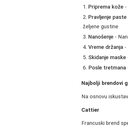
Priprema kože
-
Pravljenje paste
željene gustine
Nanošenje
- Nano
Vreme držanja
- 
Skidanje maske
Posle tretmana
Najbolji brendovi 
Na osnovu iskustava
Cattier
Francuski brend sp