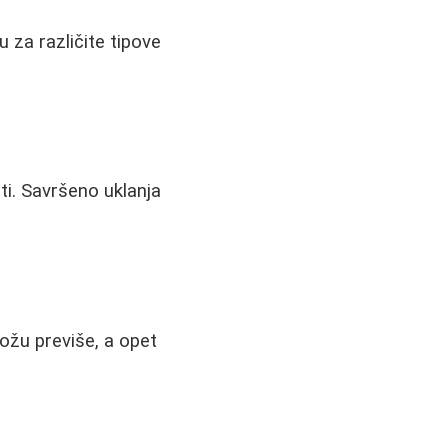
u za različite tipove
ti. Savršeno uklanja
kožu previše, a opet