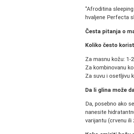
"Afroditina sleepi
hvaljene Perfecta 
Česta pitanja o m
Koliko često koris
Za masnu kožu: 1-2
Za kombinovanu kož
Za suvu i osetljivu 
Da li glina može d
Da, posebno ako se 
nanesite hidratant
varijantu (crvenu ili 