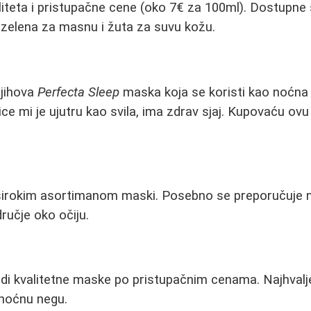
iteta i pristupačne cene (oko 7€ za 100ml). Dostupne s
, zelena za masnu i žuta za suvu kožu.
njihova
Perfecta Sleep
maska koja se koristi kao noćna
"Lice mi je ujutru kao svila, ima zdrav sjaj. Kupovaću o
irokim asortimanom maski. Posebno se preporučuje 
ručje oko očiju.
di kvalitetne maske po pristupačnim cenama. Najhvalje
noćnu negu.