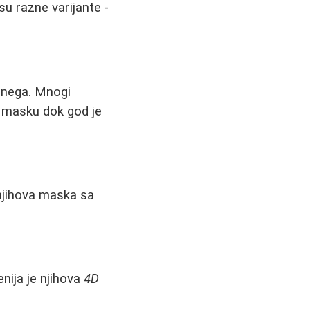
u razne varijante -
 nega. Mnogi
vu masku dok god je
njihova maska sa
nija je njihova
4D