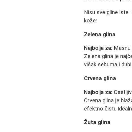
Nisu sve gline iste.
kože:
Zelena glina
Najbolja za:
Masnu 
Zelena glina je naj
višak sebuma i dubin
Crvena glina
Najbolja za:
Osetlji
Crvena glina je bla
efektno čisti. Ideal
Žuta glina