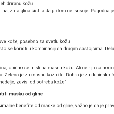
dehidriranu kožu
lina, žuta glina čisti a da pritom ne isušuje. Pogodna je
.
ove kože, posebno za svetlu kožu
sto se koristi u kombinaciji sa drugim sastojcima. Delu
na, obično se misli na masnu kožu. Ali ne - ja sa norm
nu. Zelena je za masnu kožu itd. Dobra je za dubinsko 
 nedelje, zavisi od potreba kože."
stiti masku od gline
imalne benefite od maske od gline, važno je da je pravi