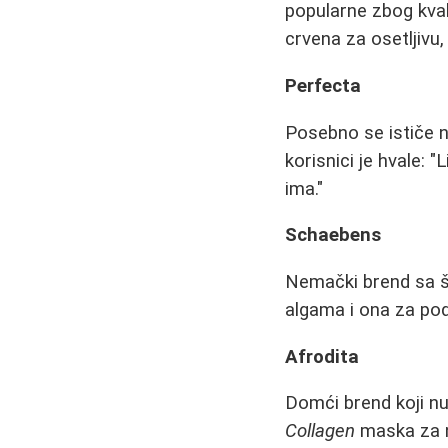
popularne zbog kval
crvena za osetljivu
Perfecta
Posebno se ističe 
korisnici je hvale: 
ima."
Schaebens
Nemački brend sa š
algama i ona za pod
Afrodita
Domći brend koji nu
Collagen
maska za 