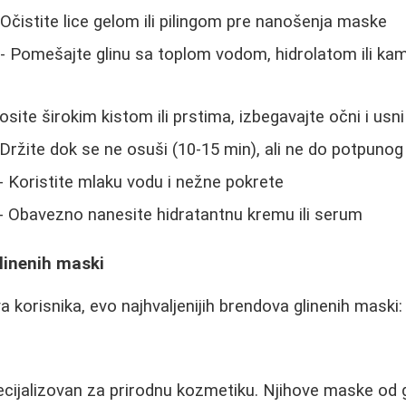
 Očistite lice gelom ili pilingom pre nanošenja maske
- Pomešajte glinu sa toplom vodom, hidrolatom ili kam
site širokim kistom ili prstima, izbegavajte očni i usn
Držite dok se ne osuši (10-15 min), ali ne do potpunog
- Koristite mlaku vodu i nežne pokrete
- Obavezno nanesite hidratantnu kremu ili serum
glinenih maski
 korisnika, evo najhvaljenijih brendova glinenih maski:
ecijalizovan za prirodnu kozmetiku. Njihove maske od 