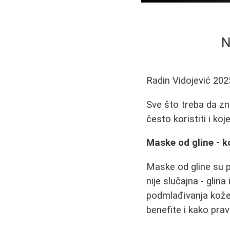
N
Radin Vidojević
202
Sve što treba da zn
često koristiti i ko
Maske od gline - 
Maske od gline su p
nije slučajna - gli
podmlađivanja kože. 
benefite i kako pra