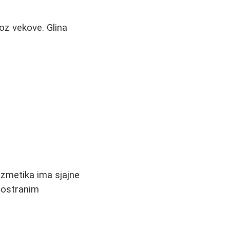
roz vekove. Glina
kozmetika ima sjajne
inostranim