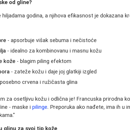
ske od gline?
je hiljadama godina, a njihova efikasnost je dokazana k
:
ore
- apsorbuje višak sebuma i nečistoće
lja
- idealno za kombinovanu i masnu kožu
je kože
- blagim piling efektom
 pora
- zateže kožu i daje joj glatkiji izgled
posebno crvena i ružičasta glina
tim za osetljivu kožu i odlična je! Francuska prirodna 
line - maske i
pilinge
. Preporuka ako nađete, ima ih u 
kama."
u glinu za svoj tip kože