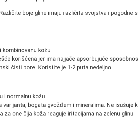
 Različite boje gline imaju različita svojstva i pogodne s
i kombinovanu kožu
češće korišćena jer ima najjače apsorbujuće sposobnos
ski čisti pore. Koristite je 1-2 puta nedeljno.
vu i normalnu kožu
ža varijanta, bogata gvožđem i mineralima. Ne isušuje 
na za one čija koža reaguje iritacijama na zelenu glinu.