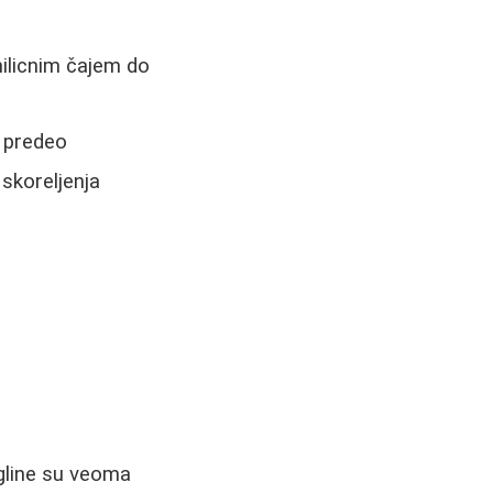
ilicnim čajem do
i predeo
 skoreljenja
gline su veoma