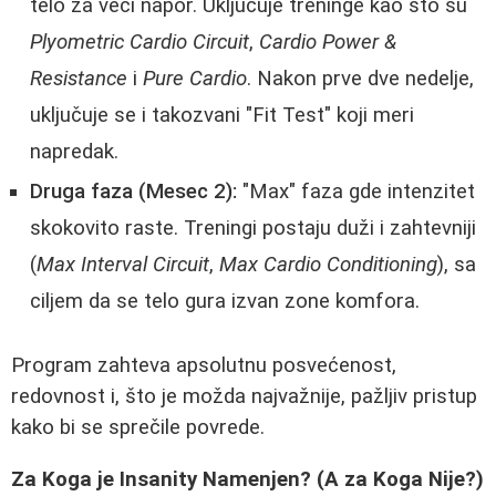
telo za veći napor. Uključuje treninge kao što su
Plyometric Cardio Circuit
,
Cardio Power &
Resistance
i
Pure Cardio
. Nakon prve dve nedelje,
uključuje se i takozvani "Fit Test" koji meri
napredak.
Druga faza (Mesec 2):
"Max" faza gde intenzitet
skokovito raste. Treningi postaju duži i zahtevniji
(
Max Interval Circuit
,
Max Cardio Conditioning
), sa
ciljem da se telo gura izvan zone komfora.
Program zahteva apsolutnu posvećenost,
redovnost i, što je možda najvažnije, pažljiv pristup
kako bi se sprečile povrede.
Za Koga je Insanity Namenjen? (A za Koga Nije?)