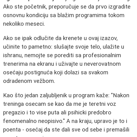
Ako ste početnik, preporučuje se da prvo izgradite
osnovnu kondiciju sa blažim programima tokom
nekoliko meseci.
Ako se ipak odlučite da krenete u ovaj izazov,
učinite to pametno: slušajte svoje telo, ulažite u
ishranu, nemojte se porediti sa profesionalnim
trenerima na ekranu i uživajte u neverovatnom
osećaju postignuća koji dolazi sa svakom
odradenom vežbom.
Kao što jedan zaljubljenik u program kaže: "Nakon
treninga osecam se kao da me je teretni voz
pregazio i to vise puta ali psihicki predobro
fenomenalno neopisivo." A na kraju, upravo je to i
poenta - osećaj da ste dali sve od sebe i premašili