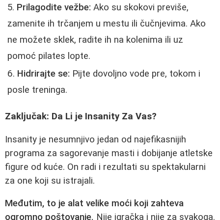
Prilagodite vežbe:
Ako su skokovi previše,
zamenite ih trčanjem u mestu ili čučnjevima. Ako
ne možete sklek, radite ih na kolenima ili uz
pomoć pilates lopte.
Hidrirajte se:
Pijte dovoljno vode pre, tokom i
posle treninga.
Zaključak: Da Li je Insanity Za Vas?
Insanity je nesumnjivo jedan od najefikasnijih
programa za sagorevanje masti i dobijanje atletske
figure od kuće. On radi i rezultati su spektakularni
za one koji su istrajali.
Međutim, to je alat velike moći koji zahteva
ogromno poštovanje.
Nije igračka i nije za svakoga.