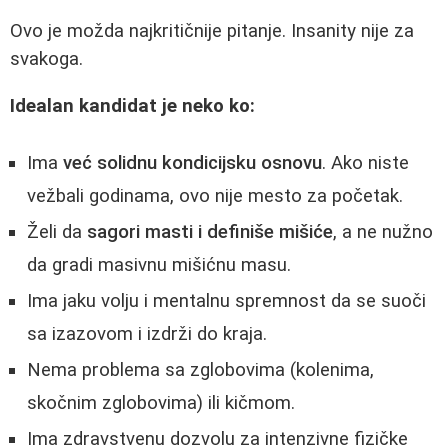
Ovo je možda najkritičnije pitanje. Insanity nije za
svakoga.
Idealan kandidat je neko ko:
Ima
već solidnu kondicijsku osnovu
. Ako niste
vežbali godinama, ovo nije mesto za početak.
Želi da
sagori masti i definiše mišiće
, a ne nužno
da gradi masivnu mišićnu masu.
Ima jaku volju i mentalnu spremnost da se suoči
sa izazovom i izdrži do kraja.
Nema problema sa zglobovima (kolenima,
skočnim zglobovima) ili kičmom.
Ima zdravstvenu dozvolu za intenzivne fizičke