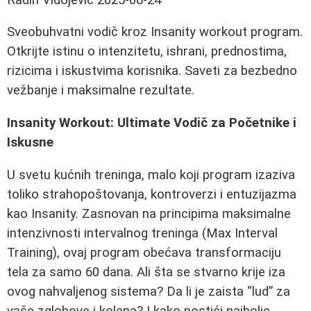
Sveobuhvatni vodič kroz Insanity workout program.
Otkrijte istinu o intenzitetu, ishrani, prednostima,
rizicima i iskustvima korisnika. Saveti za bezbedno
vežbanje i maksimalne rezultate.
Insanity Workout: Ultimate Vodič za Početnike i
Iskusne
U svetu kućnih treninga, malo koji program izaziva
toliko strahopoštovanja, kontroverzi i entuzijazma
kao Insanity. Zasnovan na principima maksimalne
intenzivnosti intervalnog treninga (Max Interval
Training), ovaj program obećava transformaciju
tela za samo 60 dana. Ali šta se stvarno krije iza
ovog nahvaljenog sistema? Da li je zaista “lud” za
vaše zglobove i kolena? I kako postići najbolje