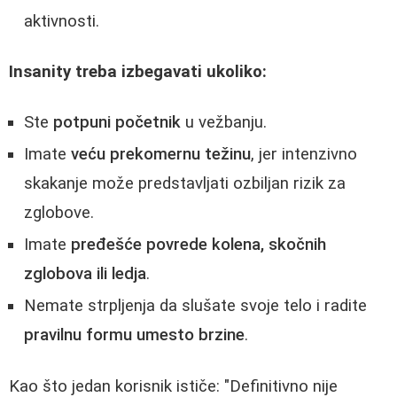
aktivnosti.
Insanity treba izbegavati ukoliko:
Ste
potpuni početnik
u vežbanju.
Imate
veću prekomernu težinu
, jer intenzivno
skakanje može predstavljati ozbiljan rizik za
zglobove.
Imate
pređešće povrede kolena, skočnih
zglobova ili ledja
.
Nemate strpljenja da slušate svoje telo i radite
pravilnu formu umesto brzine
.
Kao što jedan korisnik ističe: "Definitivno nije