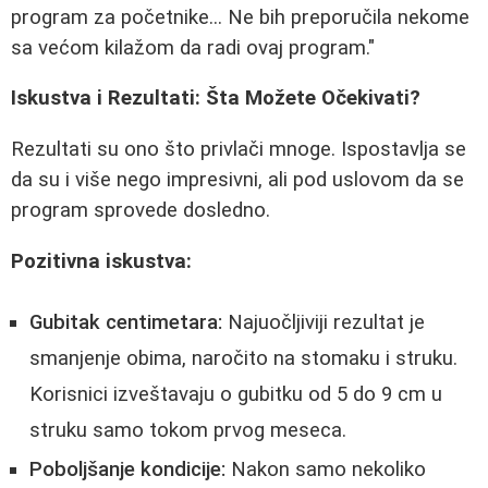
program za početnike... Ne bih preporučila nekome
sa većom kilažom da radi ovaj program."
Iskustva i Rezultati: Šta Možete Očekivati?
Rezultati su ono što privlači mnoge. Ispostavlja se
da su i više nego impresivni, ali pod uslovom da se
program sprovede dosledno.
Pozitivna iskustva:
Gubitak centimetara:
Najuočljiviji rezultat je
smanjenje obima, naročito na stomaku i struku.
Korisnici izveštavaju o gubitku od 5 do 9 cm u
struku samo tokom prvog meseca.
Poboljšanje kondicije:
Nakon samo nekoliko