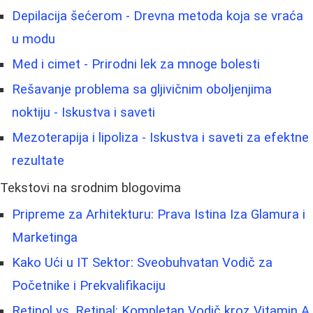
Depilacija šećerom - Drevna metoda koja se vraća
u modu
Med i cimet - Prirodni lek za mnoge bolesti
Rešavanje problema sa gljivičnim oboljenjima
noktiju - Iskustva i saveti
Mezoterapija i lipoliza - Iskustva i saveti za efektne
rezultate
Tekstovi na srodnim blogovima
Pripreme za Arhitekturu: Prava Istina Iza Glamura i
Marketinga
Kako Ući u IT Sektor: Sveobuhvatan Vodič za
Početnike i Prekvalifikaciju
Retinol vs. Retinal: Kompletan Vodič kroz Vitamin A