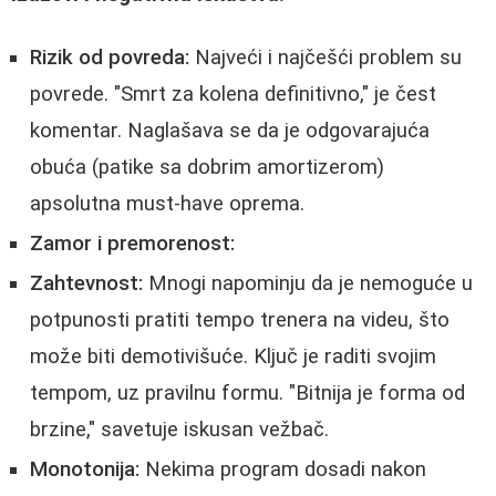
Rizik od povreda:
Najveći i najčešći problem su
povrede. "Smrt za kolena definitivno," je čest
komentar. Naglašava se da je odgovarajuća
obuća (patike sa dobrim amortizerom)
apsolutna must-have oprema.
Zamor i premorenost:
Zahtevnost:
Mnogi napominju da je nemoguće u
potpunosti pratiti tempo trenera na videu, što
može biti demotivišuće. Ključ je raditi svojim
tempom, uz pravilnu formu. "Bitnija je forma od
brzine," savetuje iskusan vežbač.
Monotonija:
Nekima program dosadi nakon