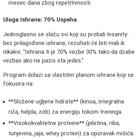
mesec dana zbog repetitivnosti.
Uloga Ishrane: 70% Uspeha
Jednoglasno se slažu svi koji su probali Insanity:
bez prilagođene ishrane, rezultati će biti mali ili
nikakvi. "Ishrana ti je 70% vezbe 30% tako da dzabe
vezbas ako ne pazis sta jedes."
Program dolazi sa vlastitim planom ishrane koji se
fokusira na:
**Složene ugljene hidrate** (kinoa, integralna
riža, heljda, zob) za energiju tokom treninga.
**Visokokvalitetne proteine** (piletina, riba,
tunjevina, jaja, whey protein) za oporavak mišića.