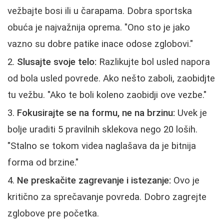
vežbajte bosi ili u čarapama. Dobra sportska
obuća je najvažnija oprema. "Ono sto je jako
vazno su dobre patike inace odose zglobovi."
Slusajte svoje telo:
Razlikujte bol usled napora
od bola usled povrede. Ako nešto zaboli, zaobidjte
tu vežbu. "Ako te boli koleno zaobidji ove vezbe."
Fokusirajte se na formu, ne na brzinu:
Uvek je
bolje uraditi 5 pravilnih sklekova nego 20 loših.
"Stalno se tokom videa naglašava da je bitnija
forma od brzine."
Ne preskačite zagrevanje i istezanje:
Ovo je
kritično za sprečavanje povreda. Dobro zagrejte
zglobove pre početka.