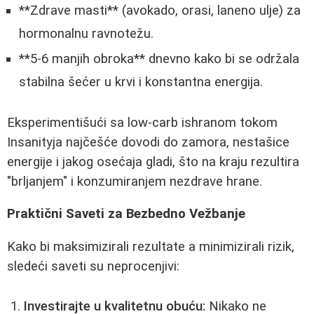
**Zdrave masti** (avokado, orasi, laneno ulje) za
hormonalnu ravnotežu.
**5-6 manjih obroka** dnevno kako bi se održala
stabilna šećer u krvi i konstantna energija.
Eksperimentišući sa low-carb ishranom tokom
Insanityja najčešće dovodi do zamora, nestašice
energije i jakog osećaja gladi, što na kraju rezultira
"brljanjem" i konzumiranjem nezdrave hrane.
Praktični Saveti za Bezbedno Vežbanje
Kako bi maksimizirali rezultate a minimizirali rizik,
sledeći saveti su neprocenjivi:
Investirajte u kvalitetnu obuću:
Nikako ne