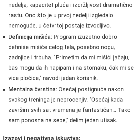
nedelja, kapacitet pluća i izdržljivost dramatično
rastu. Ono što je u prvoj nedelji izgledalo
nemoguće, u četvrtoj postaje izvodljivo.
Definicija mišića:
Program izuzetno dobro
definiše mišiće celog tela, posebno nogu,
zadnjice i trbuha. "Primetim da mi mišići jačaju,
bas mogu da ih napipam i na stomaku, čak mi se
vide pločice," navodi jedan korisnik.
Mentalna čvrstina:
Osećaj postignuća nakon
svakog treninga je neprocenjiv. "Osećaj kada
završim svih sat vremena je fantastičan... Tako
sam ponosna na sebe," delim jedan utisak.
Izazovi i negativna iskustva: