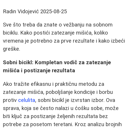
Radin Vidojević
2025-08-25
Sve što treba da znate o vežbanju na sobnom
biciklu. Kako postići zatezanje mišića, koliko
vremena je potrebno za prve rezultate i kako izbeći
greške.
Sobni bicikl: Kompletan vodič za zatezanje
mišića i postizanje rezultata
Ako tražite efikasnu i praktičnu metodu za
zatezanje mišića, poboljšanje kondicije i borbu
protiv
celulita
, sobni bicikl je izvrstan izbor. Ova
sprava, koja se često nalazi u ćošku sobe, može
biti ključ za postizanje željenih rezultata bez
potrebe za posetom teretani. Kroz analizu brojnih