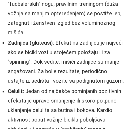
"fudbalerskih" nogu, pravilnim treningom (duža
vožnja sa manjim opterećenjem) se postiže lep,
zategnut i ženstven izgled bez voluminoznog
mišića.
Zadnjica (gluteusi):
Efekat na zadnjicu je najveći
ako se bicikl vozi u stojećem položaju ili za
"spinning". Dok sedite, mišići zadnjice su manje
angažovani. Za bolje rezultate, periodično
ustajte iz sedišta i vozite sa podignutom guzom.
Celulit:
Jedan od najčešće pominjanih pozitivnih
efekata je upravo smanjenje ili skoro potpuno
uklanjanje celulita sa butina i bokova. Kardio
aktivnost poput vožnje bicikla poboljšava