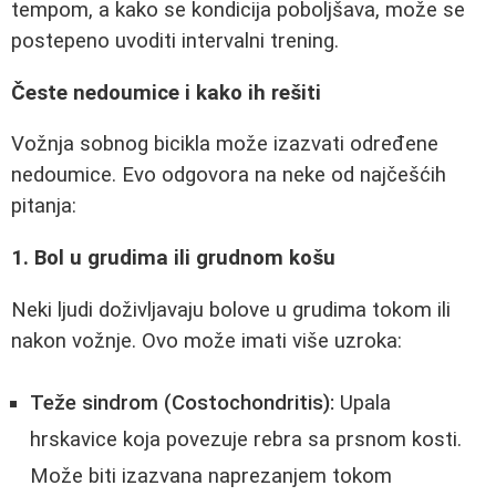
tempom, a kako se kondicija poboljšava, može se
postepeno uvoditi intervalni trening.
Česte nedoumice i kako ih rešiti
Vožnja sobnog bicikla može izazvati određene
nedoumice. Evo odgovora na neke od najčešćih
pitanja:
1. Bol u grudima ili grudnom košu
Neki ljudi doživljavaju bolove u grudima tokom ili
nakon vožnje. Ovo može imati više uzroka:
Teže sindrom (Costochondritis):
Upala
hrskavice koja povezuje rebra sa prsnom kosti.
Može biti izazvana naprezanjem tokom