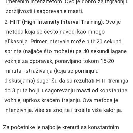
umerenim intenzitetom. Ovo je dobro za izgradnju
izdržljivosti i sagorevanje masti.
HIIT (High-Intensity Interval Training):
Ovo je
metoda koja se često navodi kao mnogo
efikasnija. Primer intervala može biti: 20 sekundi
sprinta (najjače što možete) pa 40 sekundi lagane
vožnje za oporavak, ponavljano tokom 15-20
minuta. Istraživanja (koja se pominju u
diskusijama) sugerišu da su rezultati HIIT treninga
do 3 puta bolji u sagorevanju masti od konstantne
vožnje, uprkos kraćem trajanju. Ova metoda je
intenzivnija, više se znojite i trošite više kalorija.
Za početnike je najbolje krenuti sa konstantnim