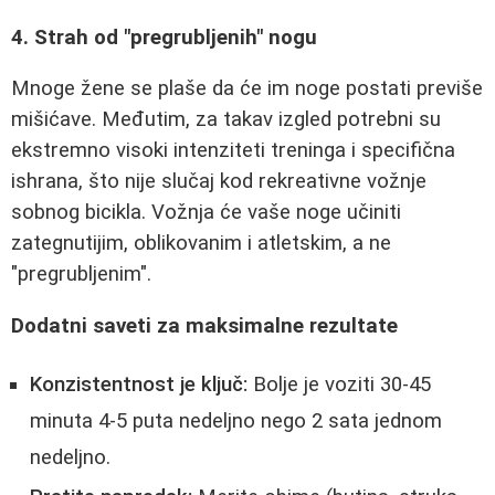
4. Strah od "pregrubljenih" nogu
Mnoge žene se plaše da će im noge postati previše
mišićave. Međutim, za takav izgled potrebni su
ekstremno visoki intenziteti treninga i specifična
ishrana, što nije slučaj kod rekreativne vožnje
sobnog bicikla. Vožnja će vaše noge učiniti
zategnutijim, oblikovanim i atletskim, a ne
"pregrubljenim".
Dodatni saveti za maksimalne rezultate
Konzistentnost je ključ:
Bolje je voziti 30-45
minuta 4-5 puta nedeljno nego 2 sata jednom
nedeljno.