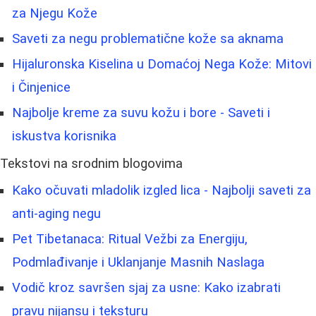
za Njegu Kože
Saveti za negu problematične kože sa aknama
Hijaluronska Kiselina u Domaćoj Nega Kože: Mitovi
i Činjenice
Najbolje kreme za suvu kožu i bore - Saveti i
iskustva korisnika
Tekstovi na srodnim blogovima
Kako očuvati mladolik izgled lica - Najbolji saveti za
anti-aging negu
Pet Tibetanaca: Ritual Vežbi za Energiju,
Podmlađivanje i Uklanjanje Masnih Naslaga
Vodič kroz savršen sjaj za usne: Kako izabrati
pravu nijansu i teksturu