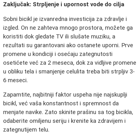
Zaključak: Strpljenje i upornost vode do cilja
Sobni bicikl je izvanredna investicija za zdravlje i
izgled. On ne zahteva mnogo prostora, možete ga
koristiti dok gledate TV ili slušate muziku, a
rezultati su garantovani ako ostanete uporni. Prve
promene u kondiciji i osećaju zategnutosti
osetićete već za 2 meseca, dok za vidljive promene
u obliku tela i smanjenje celulita treba biti strpljiv 3-
6 meseci.
Zapamtite, najbitniji faktor uspeha nije najskuplji
bicikl, već vaša konstantnost i spremnost da
menjate navike. Zato skinite prašinu sa tog bicikla,
odaberite omiljenu seriju i krenite ka zdravijem i
zategnutijem telu.