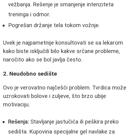
vežbanja. Rešenje je smanjenje intenziteta
treninga i odmor.
Pogrešan držanje tela tokom vožnje.
Uvek je najpametnije konsultovati se sa lekarom
kako biste isključili bilo kakve srčane probleme,
naročito ako se bol javlja često.
2. Neudobno sedište
Ovo je verovatno najčešći problem. Tvrdica može
uzrokovati bolove i zuljeve, što brzo ubije
motivaciju.
Rešenja:
Stavljanje jastučića ili peškira preko
sedišta. Kupovina specijalne gel navlake za