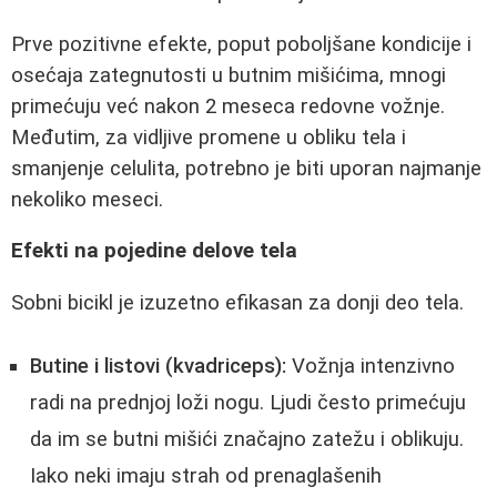
Prve pozitivne efekte, poput poboljšane kondicije i
osećaja zategnutosti u butnim mišićima, mnogi
primećuju već nakon 2 meseca redovne vožnje.
Međutim, za vidljive promene u obliku tela i
smanjenje celulita, potrebno je biti uporan najmanje
nekoliko meseci.
Efekti na pojedine delove tela
Sobni bicikl je izuzetno efikasan za donji deo tela.
Butine i listovi (kvadriceps):
Vožnja intenzivno
radi na prednjoj loži nogu. Ljudi često primećuju
da im se butni mišići značajno zatežu i oblikuju.
Iako neki imaju strah od prenaglašenih