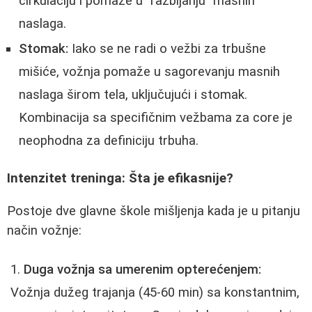
cirkulaciju i pomaže u "razbijanju" masnih
naslaga.
Stomak:
Iako se ne radi o vežbi za trbušne
mišiće, vožnja pomaže u sagorevanju masnih
naslaga širom tela, uključujući i stomak.
Kombinacija sa specifičnim vežbama za core je
neophodna za definiciju trbuha.
Intenzitet treninga: Šta je efikasnije?
Postoje dve glavne škole mišljenja kada je u pitanju
način vožnje:
Duga vožnja sa umerenim opterećenjem:
Vožnja dužeg trajanja (45-60 min) sa konstantnim,