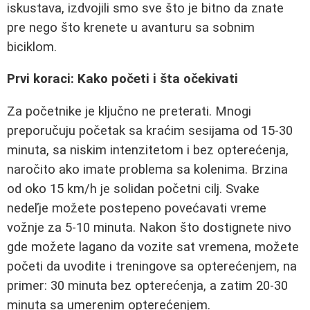
iskustava, izdvojili smo sve što je bitno da znate
pre nego što krenete u avanturu sa sobnim
biciklom.
Prvi koraci: Kako početi i šta očekivati
Za početnike je ključno ne preterati. Mnogi
preporučuju početak sa kraćim sesijama od 15-30
minuta, sa niskim intenzitetom i bez opterećenja,
naročito ako imate problema sa kolenima. Brzina
od oko 15 km/h je solidan početni cilj. Svake
nedeľje možete postepeno povećavati vreme
vožnje za 5-10 minuta. Nakon što dostignete nivo
gde možete lagano da vozite sat vremena, možete
početi da uvodite i treningove sa opterećenjem, na
primer: 30 minuta bez opterećenja, a zatim 20-30
minuta sa umerenim opterećenjem.