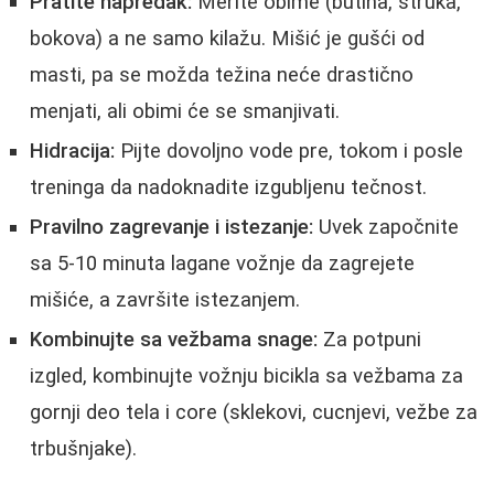
Pratite napredak:
Merite obime (butina, struka,
bokova) a ne samo kilažu. Mišić je gušći od
masti, pa se možda težina neće drastično
menjati, ali obimi će se smanjivati.
Hidracija:
Pijte dovoljno vode pre, tokom i posle
treninga da nadoknadite izgubljenu tečnost.
Pravilno zagrevanje i istezanje:
Uvek započnite
sa 5-10 minuta lagane vožnje da zagrejete
mišiće, a završite istezanjem.
Kombinujte sa vežbama snage:
Za potpuni
izgled, kombinujte vožnju bicikla sa vežbama za
gornji deo tela i core (sklekovi, cucnjevi, vežbe za
trbušnjake).