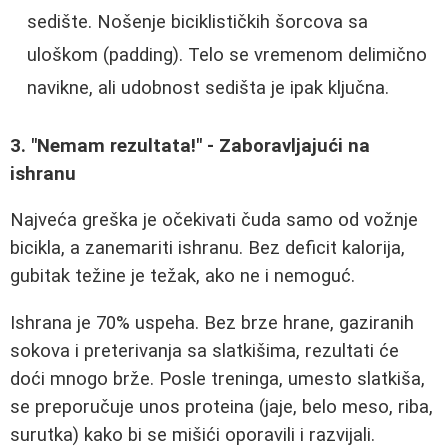
sedište. Nošenje biciklističkih šorcova sa
uloškom (padding). Telo se vremenom delimično
navikne, ali udobnost sedišta je ipak ključna.
3. "Nemam rezultata!" - Zaboravljajući na
ishranu
Najveća greška je očekivati čuda samo od vožnje
bicikla, a zanemariti ishranu. Bez deficit kalorija,
gubitak težine je težak, ako ne i nemoguć.
Ishrana je 70% uspeha. Bez brze hrane, gaziranih
sokova i preterivanja sa slatkišima, rezultati će
doći mnogo brže. Posle treninga, umesto slatkiša,
se preporučuje unos proteina (jaje, belo meso, riba,
surutka) kako bi se mišići oporavili i razvijali.