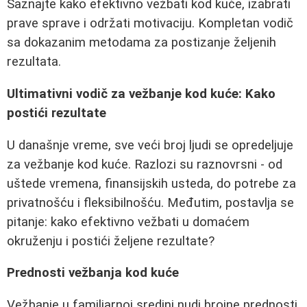
Saznajte kako efektivno vežbati kod kuće, izabrati
prave sprave i održati motivaciju. Kompletan vodič
sa dokazanim metodama za postizanje željenih
rezultata.
Ultimativni vodič za vežbanje kod kuće: Kako
postići rezultate
U današnje vreme, sve veći broj ljudi se opredeljuje
za vežbanje kod kuće. Razlozi su raznovrsni - od
uštede vremena, finansijskih usteda, do potrebe za
privatnošću i fleksibilnošću. Međutim, postavlja se
pitanje: kako efektivno vežbati u domaćem
okruženju i postići željene rezultate?
Prednosti vežbanja kod kuće
Vežbanje u familiarnoj sredini nudi brojne prednosti.