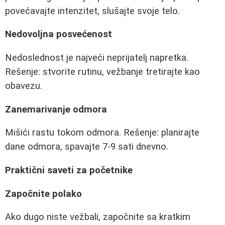
povećavajte intenzitet, slušajte svoje telo.
Nedovoljna posvećenost
Nedoslednost je najveći neprijatelj napretka.
Rešenje: stvorite rutinu, vežbanje tretirajte kao
obavezu.
Zanemarivanje odmora
Mišići rastu tokom odmora. Rešenje: planirajte
dane odmora, spavajte 7-9 sati dnevno.
Praktični saveti za početnike
Započnite polako
Ako dugo niste vežbali, započnite sa kratkim