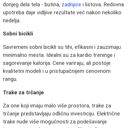
donjeg dela tela - butina,
zadnjice
i listova. Redovna
upotreba daje vidljive rezultate već nakon nekoliko
nedelja.
Sobni bicikli
Savremeni sobni bicikli su tihi, efikasni i zauzimaju
minimalno mesta. Idealni su za kardio treninge i
sagorevanje kalorija. Cene variraju, ali postoje
kvalitetni modeli i u pristupačnijem cenovnom
rangu.
Trake za trčanje
Za one koji imaju malo više prostora, trake za
trčanje predstavljaju odličnu investiciju. Električne
trake nude više mogućnosti za podešavanje