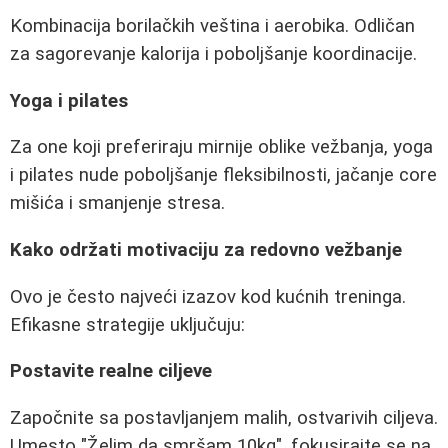
Kombinacija borilačkih veština i aerobika. Odličan
za sagorevanje kalorija i poboljšanje koordinacije.
Yoga i pilates
Za one koji preferiraju mirnije oblike vežbanja, yoga
i pilates nude poboljšanje fleksibilnosti, jačanje core
mišića i smanjenje stresa.
Kako održati motivaciju za redovno vežbanje
Ovo je često najveći izazov kod kućnih treninga.
Efikasne strategije uključuju:
Postavite realne ciljeve
Započnite sa postavljanjem malih, ostvarivih ciljeva.
Umesto "Želim da smršam 10kg", fokusirajte se na