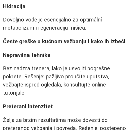
Hidracija
Dovoljno vode je esencijalno za optimální
metabolizam i regeneraciju mišića.
Česte greške u kućnom vežbanju i kako ih izbeći
Nepravilna tehnika
Bez nadzra trenera, lako je usvojiti pogrešne
pokrete. Rešenje: pažljivo proučite uputstva,
vežbajte ispred ogledala, konsultujte online
tutorijale.
Preterani intenzitet
Želja za brzim rezultatima može dovesti do
preteranog vežbanja i povreda. Rešenje: postepeno