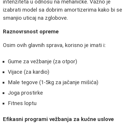
intenziteta u odnosu na mehaničke. Važno je
izabrati model sa dobrim amortizerima kako bi se
smanjio uticaj na zglobove.
Raznovrsnost opreme
Osim ovih glavnih sprava, korisno je imati i:
Gume za vežbanje (za otpor)
Vijace (za kardio)
Male tegove (1-5kg za jačanje mišića)
Joga prostirke
Fitnes loptu
Efikasni programi vežbanja za kućne uslove