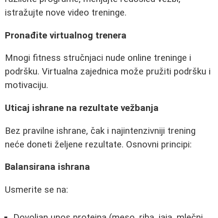
istražujte nove video treninge.
Pronađite virtualnog trenera
Mnogi fitness stručnjaci nude online treninge i
podršku. Virtualna zajednica može pružiti podršku i
motivaciju.
Uticaj ishrane na rezultate vežbanja
Bez pravilne ishrane, čak i najintenzivniji trening
neće doneti željene rezultate. Osnovni principi:
Balansirana ishrana
Usmerite se na:
Dovoljan unos proteina (meso, riba, jaja, mlečni