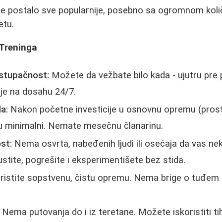
je postalo sve popularnije, posebno sa ogromnom kol
etu.
Treninga
ristupačnost:
Možete da vežbate bilo kada - ujutru pre 
 je na dosahu 24/7.
a:
Nakon početne investicije u osnovnu opremu (prosti
su minimalni. Nemate mesečnu članarinu.
st:
Nema osvrta, nabeđenih ljudi ili osećaja da vas n
tite, pogrešite i eksperimentišete bez stida.
istite sopstvenu, čistu opremu. Nema brige o tuđem z
Nema putovanja do i iz teretane. Možete iskoristiti t