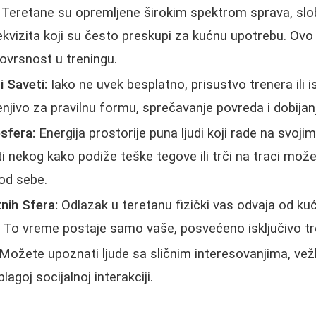
Teretane su opremljene širokim spektrom sprava, slo
rekvizita koji su često preskupi za kućnu upotrebu. 
ovrsnost u treningu.
 Saveti:
Iako ne uvek besplatno, prisustvo trenera ili 
njivo za pravilnu formu, sprečavanje povreda i dobijanj
sfera:
Energija prostorije puna ljudi koji rade na svoji
eti nekog kako podiže teške tegove ili trči na traci mo
od sebe.
nih Sfera:
Odlazak u teretanu fizički vas odvaja od ku
. To vreme postaje samo vaše, posvećeno isključivo tr
Možete upoznati ljude sa sličnim interesovanjima, vežb
blagoj socijalnoj interakciji.