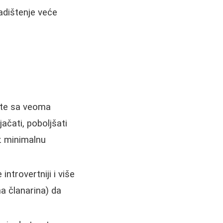
adištenje veće
:
dite sa veoma
ačati, poboljšati
uz minimalnu
 introvertniji i više
na članarina) da