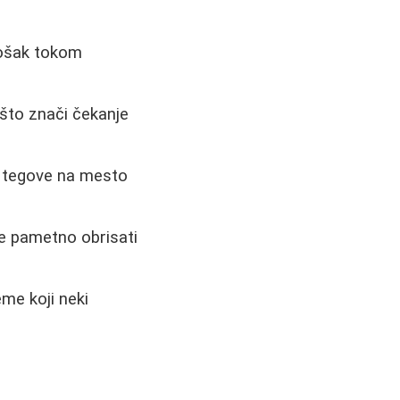
rošak tokom
što znači čekanje
u tegove na mesto
je pametno obrisati
me koji neki