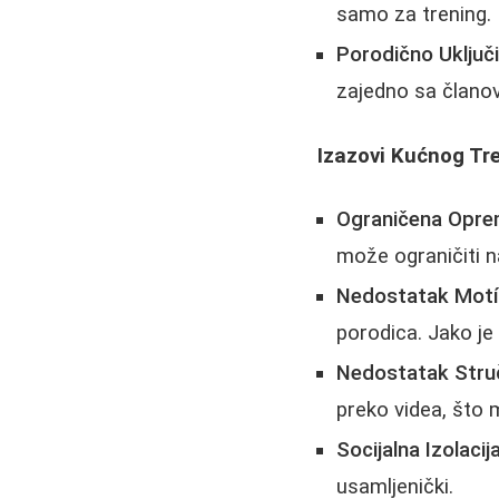
samo za trening.
Porodično Uključi
zajedno sa člano
Izazovi Kućnog Tr
Ograničena Opre
može ograničiti n
Nedostatak Motív
porodica. Jako je l
Nedostatak Stru
preko videa, što m
Socijalna Izolacija
usamljenički.