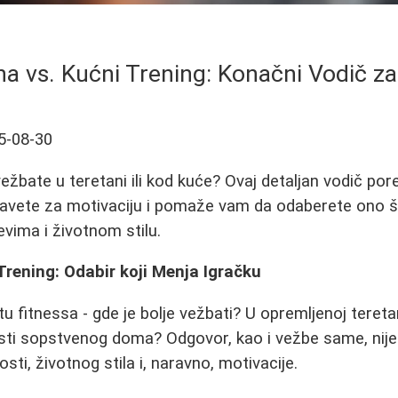
a vs. Kućni Trening: Konačni Vodič za
5-08-30
vežbate u teretani ili kod kuće? Ovaj detaljan vodič po
savete za motivaciju i pomaže vam da odaberete ono š
evima i životnom stilu.
 Trening: Odabir koji Menja Igračku
u fitnessa - gde je bolje vežbati? U opremljenoj teretan
osti sopstvenog doma? Odgovor, kao i vežbe samе, nije 
nosti, životnog stila i, naravno, motivacije.