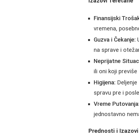
Izazovi Teretane
Finansijski Troša
vremena, posebno 
Guzva i Čekanje:
U
na sprave i oteža
Neprijatne Situaci
ili oni koji prev
Higijena:
Deljenje 
spravu pre i posl
Vreme Putovanja
jednostavno nema
Prednosti i Izazov