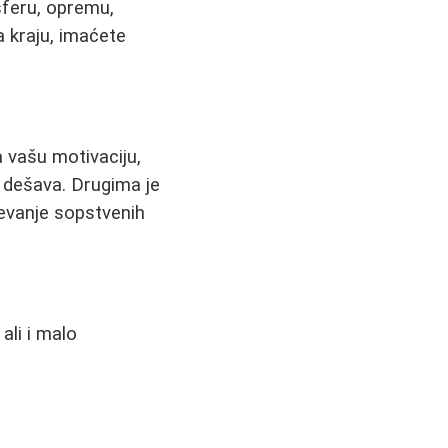
sferu, opremu,
a kraju, imaćete
a vašu motivaciju,
e dešava. Drugima je
evanje sopstvenih
ali i malo