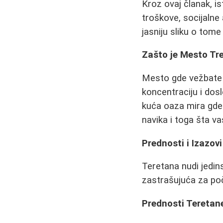
Kroz ovaj članak, 
troškove, socijalne
jasniju sliku o tome
Zašto je Mesto Tr
Mesto gde vežbate n
koncentraciju i dos
kuća oaza mira gde
navika i toga šta v
Prednosti i Izazov
Teretana nudi jedin
zastrašujuća za po
Prednosti Teretan