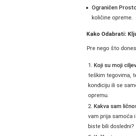
Ograničen Prosto
količine opreme.
Kako Odabrati: Klj
Pre nego što donese
Koji su moji cilje
teškim tegovima, te
kondiciju ili se sa
opremu.
Kakva sam lično
vam prija samoća i 
biste bili dosledni?