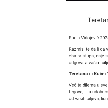
Teretan
Radin Vidojević
202
Razmislite da li da 
oba pristupa, daje 
odgovara vašim cilj
Teretana ili Kućni
Večita dilema u svet
tegova, ili u udobn
od vaših ciljeva, lič