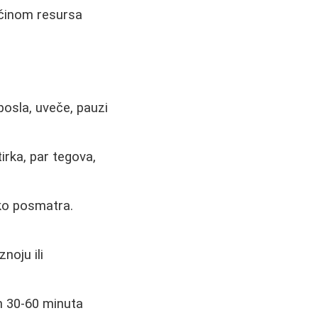
ičinom resursa
posla, uveče, pauzi
rka, par tegova,
eko posmatra.
noju ili
ih 30-60 minuta