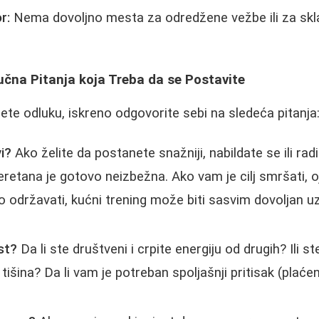
r:
Nema dovoljno mesta za odredžene vežbe ili za skl
učna Pitanja koja Treba da se Postavite
te odluku, iskreno odgovorite sebi na sledeća pitanja
vi?
Ako želite da postanete snažniji, nabildate se ili ra
retana je gotovo neizbežna. Ako vam je cilj smršati, oj
mo održavati, kućni trening može biti sasvim dovoljan 
st?
Da li ste društveni i crpite energiju od drugih? Ili ste
tišina? Da li vam je potreban spoljašnji pritisak (plaće