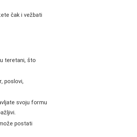
žete čak i vežbati
u teretani, što
, poslovi,
avljate svoju formu
žljivi.
 može postati