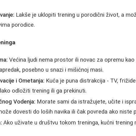
vanje:
Lakše je uklopiti trening u porodični život, a mo
vima porodice.
eninga
ma:
Većina ljudi nema prostor ili novac za opremu kao 
apredak, posebno u snazi i mišićnoj masi.
acije i Ometanja:
Kuća je puna distrakcija - TV, frižider
ako odložiti trening ili ga prekinuti.
čnog Vodenja:
Morate sami da istražujete, učite i ispr
ože dovesti do loših navika ili čak povreda ako niste pa
:
Ako uživate u društvu tokom treninga, kućni trening