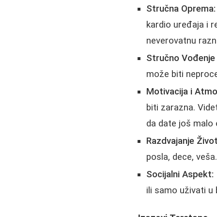
Stručna Oprema:
kardio uređaja i 
neverovatnu razn
Stručno Vođenje i
može biti neproce
Motivacija i Atmo
biti zarazna. Vid
da date još malo 
Razdvajanje Život
posla, dece, veša
Socijalni Aspekt:
ili samo uživati u 