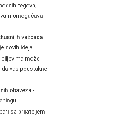
bodnih tegova,
Ovo vam omogućava
iskusnijih vežbača
e novih ideja.
m ciljevima može
že da vas podstakne
ćnih obaveza -
eningu.
ati sa prijateljem