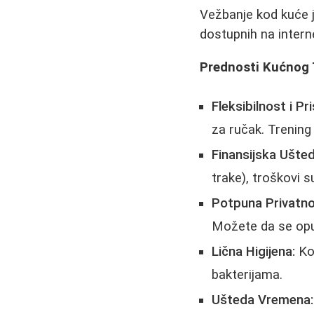
Vežbanje kod kuće 
dostupnih na intern
Prednosti Kućnog 
Fleksibilnost i P
za ručak. Trening
Finansijska Ušted
trake), troškovi 
Potpuna Privatno
Možete da se opus
Lična Higijena:
Kor
bakterijama.
Ušteda Vremena: