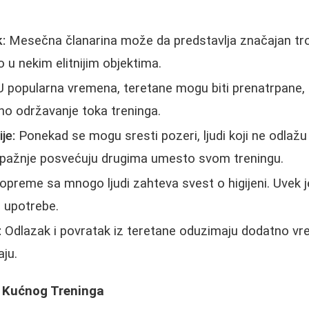
k:
Mesečna članarina može da predstavlja značajan t
u nekim elitnijim objektima.
 popularna vremena, teretane mogu biti prenatrpane, 
no održavanje toka treninga.
je:
Ponekad se mogu sresti pozeri, ljudi koji ne odlaž
iše pažnje posvećuju drugima umesto svom treningu.
opreme sa mnogo ljudi zahteva svest o higijeni. Uvek 
e upotrebe.
:
Odlazak i povratak iz teretane oduzimaju dodatno vre
ju.
i Kućnog Treninga