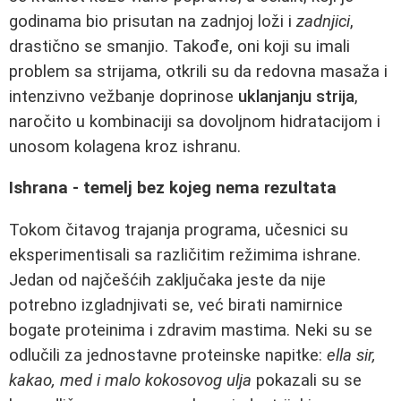
godinama bio prisutan na zadnjoj loži i
zadnjici
,
drastično se smanjio. Takođe, oni koji su imali
problem sa strijama, otkrili su da redovna masaža i
intenzivno vežbanje doprinose
uklanjanju strija
,
naročito u kombinaciji sa dovoljnom hidratacijom i
unosom kolagena kroz ishranu.
Ishrana - temelj bez kojeg nema rezultata
Tokom čitavog trajanja programa, učesnici su
eksperimentisali sa različitim režimima ishrane.
Jedan od najčešćih zaključaka jeste da nije
potrebno izgladnjivati se, već birati namirnice
bogate proteinima i zdravim mastima. Neki su se
odlučili za jednostavne proteinske napitke:
ella sir,
kakao, med i malo kokosovog ulja
pokazali su se