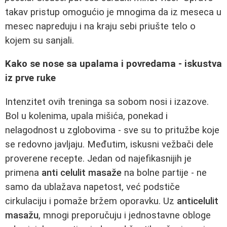
takav pristup omogućio je mnogima da iz meseca u
mesec napreduju i na kraju sebi priušte telo o
kojem su sanjali.
Kako se nose sa upalama i povredama - iskustva
iz prve ruke
Intenzitet ovih treninga sa sobom nosi i izazove.
Bol u kolenima, upala mišića, ponekad i
nelagodnost u zglobovima - sve su to pritužbe koje
se redovno javljaju. Međutim, iskusni vežbači dele
proverene recepte. Jedan od najefikasnijih je
primena
anti celulit masaže
na bolne partije - ne
samo da ublažava napetost, već podstiče
cirkulaciju i pomaže bržem oporavku. Uz
anticelulit
masažu
, mnogi preporučuju i jednostavne obloge