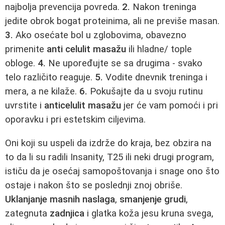
najbolja prevencija povreda.
2.
Nakon treninga
jedite obrok bogat proteinima, ali ne previše masan.
3.
Ako osećate bol u zglobovima, obavezno
primenite
anti celulit masažu
ili hladne/ tople
obloge.
4.
Ne upoređujte se sa drugima - svako
telo različito reaguje.
5.
Vodite dnevnik treninga i
mera, a ne kilaže.
6.
Pokušajte da u svoju rutinu
uvrstite i
anticelulit masažu
jer će vam pomoći i pri
oporavku i pri estetskim ciljevima.
Oni koji su uspeli da izdrže do kraja, bez obzira na
to da li su radili Insanity, T25 ili neki drugi program,
ističu da je osećaj samopoštovanja i snage ono što
ostaje i nakon što se poslednji znoj obriše.
Uklanjanje masnih naslaga
,
smanjenje grudi
,
zategnuta
zadnjica
i glatka koža jesu kruna svega,