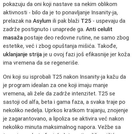
pokazuju da oni koji nastave sa nekim oblikom
aktivnosti - bilo da je to ponavljanje Insanity-ja,
prelazak na
Asylum
ili pak blaži
T25
- uspevaju da
zadrže postignuto i unaprede ga.
Anti celulit
masaža
postaje deo redovne rutine, ne samo zbog
estetike, već i zbog opuštanja mišića. Takođe,
uklanjanje strija
je u ovoj fazi još efikasnije jer koža
ima vremena da se regeneriše.
Oni koji su isprobali T25 nakon Insanity-ja kažu da
je program idealan za one koji imaju manje
vremena, ali žele da zadrže intenzitet. T25 se
sastoji od alfa, beta i gama faza, a svaka traje po
nekoliko nedelja. Uprkos kratkom trajanju, znojenje
je zagarantovano, a lipoliza se aktivira već nakon
nekoliko minuta maksimalnog napora. Vežbe sa