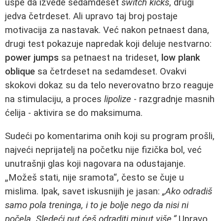
uspe da izvede sedamdeset
switch kicks
, drugi
jedva četrdeset. Ali upravo taj broj postaje
motivacija za nastavak. Već nakon petnaest dana,
drugi test pokazuje napredak koji deluje nestvarno:
power jumps
sa petnaest na trideset,
low plank
oblique
sa četrdeset na sedamdeset. Ovakvi
skokovi dokaz su da telo neverovatno brzo reaguje
na stimulaciju, a proces
lipolize
- razgradnje masnih
ćelija - aktivira se do maksimuma.
Sudeći po komentarima onih koji su program prošli,
najveći neprijatelj na početku nije fizička bol, već
unutrašnji glas koji nagovara na odustajanje.
„Možeš stati, nije sramota“, često se čuje u
mislima. Ipak, savet iskusnijih je jasan:
„Ako odradiš
samo pola treninga, i to je bolje nego da nisi ni
počela. Sledeći put ćeš odraditi minut više.“
Upravo