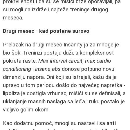
prokrvljenost i da su se mišići brže oporavljali, pa
su mogli da izdrže i najteže treninge drugog
meseca.
Drugi mesec - kad postane surovo
Prelazak na drugi mesec Insanity-ja za mnoge je
bio šok. Treninzi postaju duži, a kompleksnost
pokreta raste.
Max interval circuit
,
max cardio
conditioning
i
insane abs
donose potpuno novu
dimenziju napora. Oni koji su istrajali, kažu da je
upravo u tom periodu došlo do najvećeg napretka -
lipoliza
je dostigla vrhunac, mišići su se definisali, a
uklanjanje masnih naslaga
sa leđa i ruku postalo je
vidljivo golim okom.
Kao dodatnu pomoć, mnogi su nastavili sa
anti