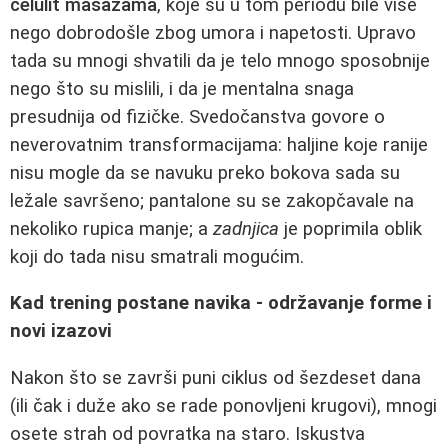
celulit masažama
, koje su u tom periodu bile više
nego dobrodošle zbog umora i napetosti. Upravo
tada su mnogi shvatili da je telo mnogo sposobnije
nego što su mislili, i da je mentalna snaga
presudnija od fizičke. Svedočanstva govore o
neverovatnim transformacijama: haljine koje ranije
nisu mogle da se navuku preko bokova sada su
ležale savršeno; pantalone su se zakopčavale na
nekoliko rupica manje; a
zadnjica
je poprimila oblik
koji do tada nisu smatrali mogućim.
Kad trening postane navika - održavanje forme i
novi izazovi
Nakon što se završi puni ciklus od šezdeset dana
(ili čak i duže ako se rade ponovljeni krugovi), mnogi
osete strah od povratka na staro. Iskustva