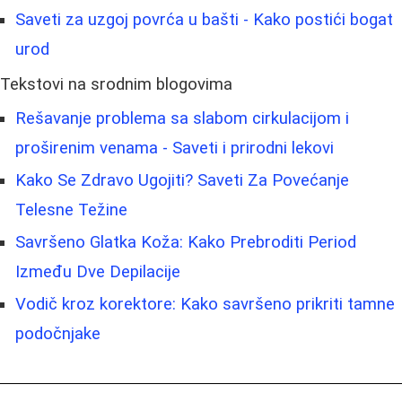
Saveti za uzgoj povrća u bašti - Kako postići bogat
urod
Tekstovi na srodnim blogovima
Rešavanje problema sa slabom cirkulacijom i
proširenim venama - Saveti i prirodni lekovi
Kako Se Zdravo Ugojiti? Saveti Za Povećanje
Telesne Težine
Savršeno Glatka Koža: Kako Prebroditi Period
Između Dve Depilacije
Vodič kroz korektore: Kako savršeno prikriti tamne
podočnjake