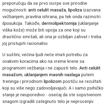
preporučuju da se prvo iscrpe sve prirodne
mogućnosti:
anti celulit masaža
,
lipoliza
izazvana
vežbanjem, pravilna ishrana, pa tek onda razmotri
liposukcija
. Takođe,
dermolipektomija
(uklanjanje
viška kože) može biti opcija za one koji su
drastično smršali, ali ona je ozbiljan zahvat i treba
joj pristupiti racionalno.
U suštini, većina ljudi neće imati potrebu za
ovakvim koracima ako na vreme krene sa
programom vežbanja i ne zapusti telo.
Anti celulit
masažom
,
uklanjanjem masnih naslaga
putem
treninga i prirodnom
lipolizom
postižu se rezultati
koji su više nego zadovoljavajući. A i samo psihičko
stanje je neuporedivo - osećaj da ste sopstvenom
snagom izgradili zategnuto telo je neprocenjiv.