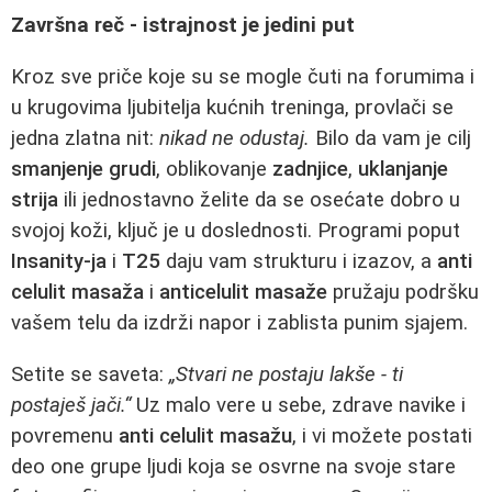
Završna reč - istrajnost je jedini put
Kroz sve priče koje su se mogle čuti na forumima i
u krugovima ljubitelja kućnih treninga, provlači se
jedna zlatna nit:
nikad ne odustaj.
Bilo da vam je cilj
smanjenje grudi
, oblikovanje
zadnjice
,
uklanjanje
strija
ili jednostavno želite da se osećate dobro u
svojoj koži, ključ je u doslednosti. Programi poput
Insanity-ja
i
T25
daju vam strukturu i izazov, a
anti
celulit masaža
i
anticelulit masaže
pružaju podršku
vašem telu da izdrži napor i zablista punim sjajem.
Setite se saveta:
„Stvari ne postaju lakše - ti
postaješ jači.“
Uz malo vere u sebe, zdrave navike i
povremenu
anti celulit masažu
, i vi možete postati
deo one grupe ljudi koja se osvrne na svoje stare