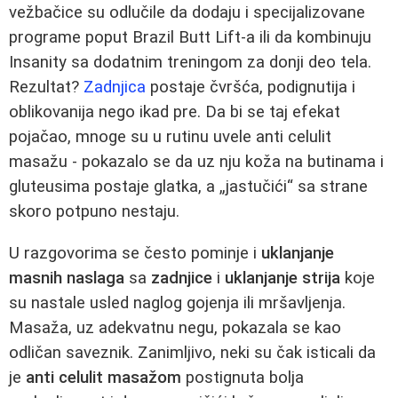
vežbačice su odlučile da dodaju i specijalizovane
programe poput Brazil Butt Lift-a ili da kombinuju
Insanity sa dodatnim treningom za donji deo tela.
Rezultat?
Zadnjica
postaje čvršća, podignutija i
oblikovanija nego ikad pre. Da bi se taj efekat
pojačao, mnoge su u rutinu uvele anti celulit
masažu - pokazalo se da uz nju koža na butinama i
gluteusima postaje glatka, a „jastučići“ sa strane
skoro potpuno nestaju.
U razgovorima se često pominje i
uklanjanje
masnih naslaga
sa
zadnjice
i
uklanjanje strija
koje
su nastale usled naglog gojenja ili mršavljenja.
Masaža, uz adekvatnu negu, pokazala se kao
odličan saveznik. Zanimljivo, neki su čak isticali da
je
anti celulit masažom
postignuta bolja