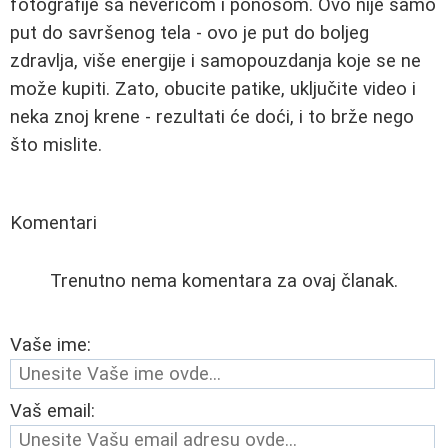
fotografije sa nevericom i ponosom. Ovo nije samo
put do savršenog tela - ovo je put do boljeg
zdravlja, više energije i samopouzdanja koje se ne
može kupiti. Zato, obucite patike, uključite video i
neka znoj krene - rezultati će doći, i to brže nego
što mislite.
Komentari
Trenutno nema komentara za ovaj članak.
Vaše ime:
Vaš email: