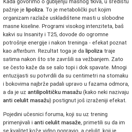
Kada govorimo o gubljenju masnog tkiva, u središtu
pažnje je
lipoliza
. To je metabolički put kojim
organizam razlaže uskladištene masti u slobodne
masne kiseline. Programi visokog intenziteta, baš
kakvi su Insanity i T25, dovode do ogromne
potrošnje energije i nakon treninga - efekat poznat
kao
afterburn
. Rezultat toga je da
lipoliza
traje
satima nakon što ste završili sa vežbanjem. Zato
se često kaže da se salo topi i dok spavate. Mnogi
entuzijasti su potvrdili da su centimetri na stomaku
i bokovima najbrže padali upravo u fazama odmora,
a da je uz
antilipolitičku masažu
(kako neki nazivaju
anti celulit masažu
) postignut još izraženiji efekat.
Pojedini učesnici foruma, koji su uz trening
primenjivali i
anti celulit masaže
, primetili su da im
se kvalitet kože vidno popravio, a celulit, koji je