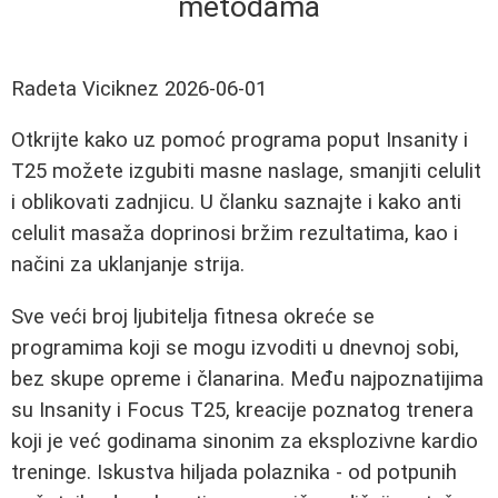
metodama
Radeta Viciknez
2026-06-01
Otkrijte kako uz pomoć programa poput Insanity i
T25 možete izgubiti masne naslage, smanjiti celulit
i oblikovati zadnjicu. U članku saznajte i kako anti
celulit masaža doprinosi bržim rezultatima, kao i
načini za uklanjanje strija.
Sve veći broj ljubitelja fitnesa okreće se
programima koji se mogu izvoditi u dnevnoj sobi,
bez skupe opreme i članarina. Među najpoznatijima
su Insanity i Focus T25, kreacije poznatog trenera
koji je već godinama sinonim za eksplozivne kardio
treninge. Iskustva hiljada polaznika - od potpunih