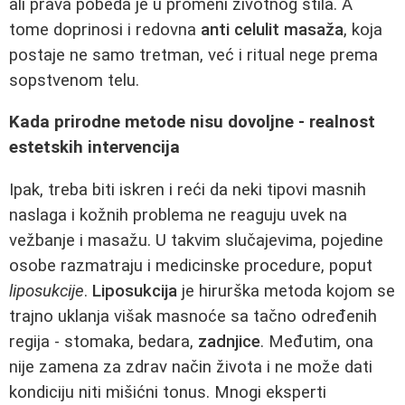
ali prava pobeda je u promeni životnog stila. A
tome doprinosi i redovna
anti celulit masaža
, koja
postaje ne samo tretman, već i ritual nege prema
sopstvenom telu.
Kada prirodne metode nisu dovoljne - realnost
estetskih intervencija
Ipak, treba biti iskren i reći da neki tipovi masnih
naslaga i kožnih problema ne reaguju uvek na
vežbanje i masažu. U takvim slučajevima, pojedine
osobe razmatraju i medicinske procedure, poput
liposukcije
.
Liposukcija
je hirurška metoda kojom se
trajno uklanja višak masnoće sa tačno određenih
regija - stomaka, bedara,
zadnjice
. Međutim, ona
nije zamena za zdrav način života i ne može dati
kondiciju niti mišićni tonus. Mnogi eksperti