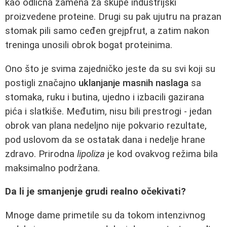
kao odlična zamena za skupe industrijski
proizvedene proteine. Drugi su pak ujutru na prazan
stomak pili samo ceđen grejpfrut, a zatim nakon
treninga unosili obrok bogat proteinima.
Ono što je svima zajedničko jeste da su svi koji su
postigli značajno
uklanjanje masnih naslaga
sa
stomaka, ruku i butina, ujedno i izbacili gazirana
pića i slatkiše. Međutim, nisu bili prestrogi - jedan
obrok van plana nedeljno nije pokvario rezultate,
pod uslovom da se ostatak dana i nedelje hrane
zdravo. Prirodna
lipoliza
je kod ovakvog režima bila
maksimalno podržana.
Da li je smanjenje grudi realno očekivati?
Mnoge dame primetile su da tokom intenzivnog