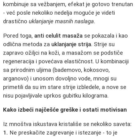
kombinuje sa vežbanjem, efekat je gotovo trenutan
- već posle nekoliko nedelja moguće je videti
drastično
uklanjanje masnih naslaga
.
Pored toga,
anti celulit masaža
se pokazala i kao
odlična metoda za
uklanjanje strija
. Strije su
zapravo ožiljci na koži, a masažom se podstiče
regeneracija i povećava elastičnost. U kombinaciji
sa prirodnim uljima (bademovo, kokosovo,
arganovo) i unosom dovoljno vode, mnogi su
primetili da su im stare strije izbledele, a nove se
nisu pojavljivale uprkos gubitku kilograma.
Kako izbeći najčešće greške i ostati motivisan
Iz mnoštva iskustava kristališe se nekoliko saveta:
1.
Ne preskačite zagrevanje i istezanje - to je