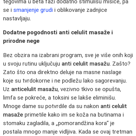
tegovima u beta fazi dodatno stimulišu mišiće, pa
se i
smanjenje grudi
i oblikovanje zadnjice
nastavljaju.
Dodatne pogodnosti anti celulit masaže i
prirodne nege
Bez obzira na izabrani program, sve je više onih koji
u svoju rutinu uključuju
anti celulit masažu
. Zašto?
Zato što ona direktno deluje na masne naslage
koje su tvrdokorne i ne podležu lako sagorevanju.
Uz
anticelulit masažu
, vezivno tkivo se opušta,
limfa se pokreće, a toksini se lakše eliminišu.
Mnoge dame su potvrdile da su nakon
anti celulit
masaže
primetile kako im se koža na butinama i
stomaku zagladila, a „pomorandžina kora“ je
postala mnogo manje vidljiva. Kada se ovaj tretman