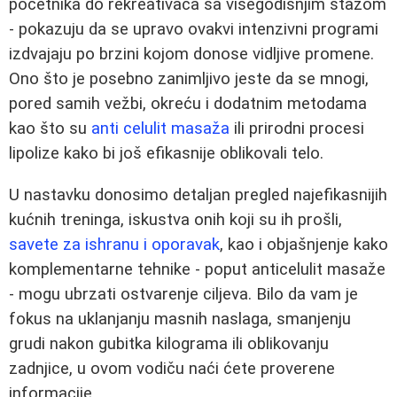
početnika do rekreativaca sa višegodišnjim stažom
- pokazuju da se upravo ovakvi intenzivni programi
izdvajaju po brzini kojom donose vidljive promene.
Ono što je posebno zanimljivo jeste da se mnogi,
pored samih vežbi, okreću i dodatnim metodama
kao što su
anti celulit masaža
ili prirodni procesi
lipolize kako bi još efikasnije oblikovali telo.
U nastavku donosimo detaljan pregled najefikasnijih
kućnih treninga, iskustva onih koji su ih prošli,
savete za ishranu i oporavak
, kao i objašnjenje kako
komplementarne tehnike - poput anticelulit masaže
- mogu ubrzati ostvarenje ciljeva. Bilo da vam je
fokus na uklanjanju masnih naslaga, smanjenju
grudi nakon gubitka kilograma ili oblikovanju
zadnjice, u ovom vodiču naći ćete proverene
informacije.