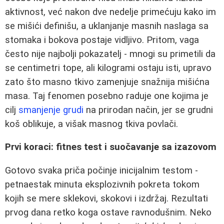
aktivnost, već nakon dve nedelje primećuju kako im
se mišići definišu, a uklanjanje masnih naslaga sa
stomaka i bokova postaje vidljivo. Pritom, vaga
često nije najbolji pokazatelj - mnogi su primetili da
se centimetri tope, ali kilogrami ostaju isti, upravo
zato što masno tkivo zamenjuje snažnija mišićna
masa. Taj fenomen posebno raduje one kojima je
cilj
smanjenje grudi
na prirodan način, jer se grudni
koš oblikuje, a višak masnog tkiva povlači.
Prvi koraci: fitnes test i suočavanje sa izazovom
Gotovo svaka priča počinje inicijalnim testom -
petnaestak minuta eksplozivnih pokreta tokom
kojih se mere sklekovi, skokovi i izdržaj. Rezultati
prvog dana retko koga ostave ravnodušnim. Neko