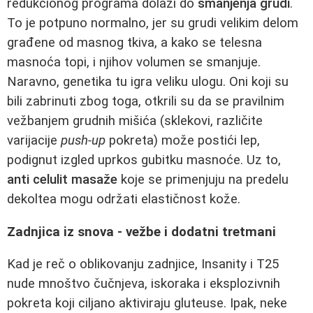
redukcionog programa dolazi do
smanjenja grudi
.
To je potpuno normalno, jer su grudi velikim delom
građene od masnog tkiva, a kako se telesna
masnoća topi, i njihov volumen se smanjuje.
Naravno, genetika tu igra veliku ulogu. Oni koji su
bili zabrinuti zbog toga, otkrili su da se pravilnim
vežbanjem grudnih mišića (sklekovi, različite
varijacije
push-up
pokreta) može postići lep,
podignut izgled uprkos gubitku masnoće. Uz to,
anti celulit masaže
koje se primenjuju na predelu
dekoltea mogu održati elastičnost kože.
Zadnjica iz snova - vežbe i dodatni tretmani
Kad je reč o oblikovanju zadnjice, Insanity i T25
nude mnoštvo čučnjeva, iskoraka i eksplozivnih
pokreta koji ciljano aktiviraju gluteuse. Ipak, neke