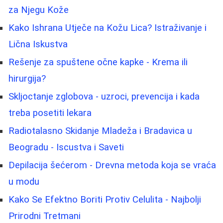
za Njegu Kože
Kako Ishrana Utječe na Kožu Lica? Istraživanje i
Lična Iskustva
Rešenje za spuštene očne kapke - Krema ili
hirurgija?
Skljoctanje zglobova - uzroci, prevencija i kada
treba posetiti lekara
Radiotalasno Skidanje Mladeža i Bradavica u
Beogradu - Iscustva i Saveti
Depilacija šećerom - Drevna metoda koja se vraća
u modu
Kako Se Efektno Boriti Protiv Celulita - Najbolji
Prirodni Tretmani