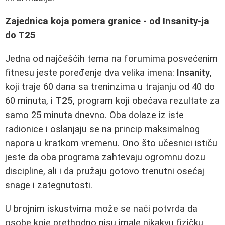
Zajednica koja pomera granice - od Insanity-ja
do T25
Jedna od najčešćih tema na forumima posvećenim
fitnesu jeste poređenje dva velika imena:
Insanity
,
koji traje 60 dana sa treninzima u trajanju od 40 do
60 minuta, i
T25
, program koji obećava rezultate za
samo 25 minuta dnevno. Oba dolaze iz iste
radionice i oslanjaju se na princip maksimalnog
napora u kratkom vremenu. Ono što učesnici ističu
jeste da oba programa zahtevaju ogromnu dozu
discipline, ali i da pružaju gotovo trenutni osećaj
snage i zategnutosti.
U brojnim iskustvima može se naći potvrda da
osobe koje prethodno nisu imale nikakvu fizičku