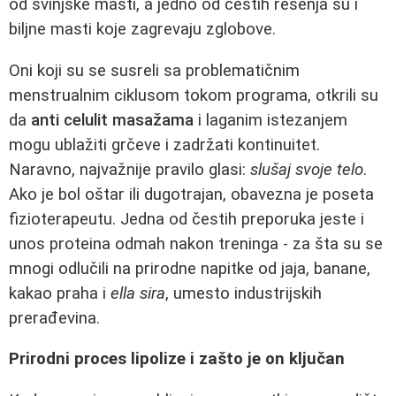
od svinjske masti, a jedno od čestih rešenja su i
biljne masti koje zagrevaju zglobove.
Oni koji su se susreli sa problematičnim
menstrualnim ciklusom tokom programa, otkrili su
da
anti celulit masažama
i laganim istezanjem
mogu ublažiti grčeve i zadržati kontinuitet.
Naravno, najvažnije pravilo glasi:
slušaj svoje telo
.
Ako je bol oštar ili dugotrajan, obavezna je poseta
fizioterapeutu. Jedna od čestih preporuka jeste i
unos proteina odmah nakon treninga - za šta su se
mnogi odlučili na prirodne napitke od jaja, banane,
kakao praha i
ella sira
, umesto industrijskih
prerađevina.
Prirodni proces lipolize i zašto je on ključan