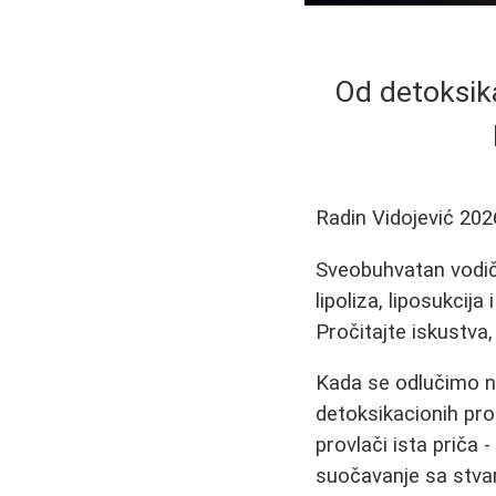
Od detoksika
Radin Vidojević
202
Sveobuhvatan vodič o
lipoliza, liposukcija
Pročitajte iskustva,
Kada se odlučimo na
detoksikacionih pr
provlači ista priča -
suočavanje sa stvar