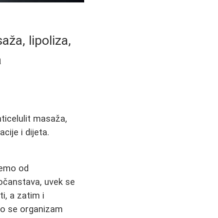
ža, lipoliza,
a
ticelulit masaža,
cije i dijeta.
ećemo od
očanstava, uvek se
ti, a zatim i
što se organizam