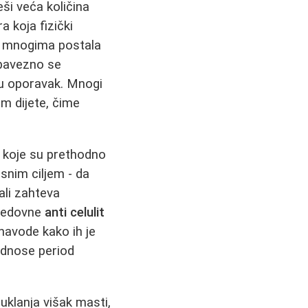
eši veća količina
a koja fizički
je mnogima postala
obavezno se
ju oporavak. Mnogi
m dijete, čime
e koje su prethodno
snim ciljem - da
ali zahteva
 redovne
anti celulit
navode kako ih je
podnose period
uklanja višak masti,