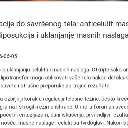
cije do savršenog tela: anticelulit masa
liposukcija i uklanjanje masnih naslag
6-06-05
 uklanjanju celulita i masnih naslaga. Otkrijte kako an
 i lipotransfer mogu oblikovati vaše telo nakon detoksika
 savete i stručne preporuke za trajne rezultate.
 ozbiljniji korak u regulaciji telesne težine, često kr
ograma i strogih režima ishrane. U moru foruma i sved
 početni entuzijazam, dani iskušenja, prvi vidljivi rezulta
nošću: masne naslage i celulit su tvrdoglavi. Nakon 