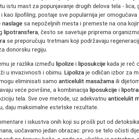
 tu istu mast za popunjavanje drugih delova tela - lica, 
 i kao
lipofiling
, postaje sve popularnija jer omogućava
 naslage
sa nepoželjnih mesta i premeste na ona koji
og
lipotransfera
, često se savetuje priprema organizma
era
se preporučuju tretmani koji podržavaju regeneraciju 
a donorsku regiju.
čemu je razlika između
lipolize
i
liposukcije
kada je reč 
ži u invazivnosti i obimu.
Lipoliza
je odličan izbor za m
e mogu eliminisati samo
anticelulit masažama
ili dijeto
avaju veće površine, a kombinacija
liposukcije
i
lipotr
iciju tela. Sve ove metode, uz adekvatnu
anticelulit
u, daju maksimalne estetske rezultate.
mentare i iskustva onih koji su prošli put od detoksika
mana, uočavamo jedan obrazac: prvo se telo očisti dij