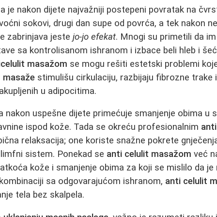
a je nakon dijete najvažniji postepeni povratak na čvrs
 voćni sokovi, drugi dan supe od povrća, a tek nakon ne
ve zabrinjava jeste
jo-jo efekat
. Mnogi su primetili da im
ave sa kontrolisanom ishranom i izbace beli hleb i šeće
icelulit masažom
se mogu rešiti estetski problemi koje 
it masaže
stimulišu cirkulaciju, razbijaju fibrozne trake
nakupljenih u adipocitima.
a nakon uspešne dijete primećuje smanjenje obima u s
eravnine ispod kože. Tada se okreću profesionalnim
ant
čna relaksacija; one koriste snažne pokrete gnječenja,
o limfni sistem. Ponekad se
anti celulit masažom
već n
atkoća kože i smanjenje obima za koji se mislilo da 
 kombinaciji sa odgovarajućom ishranom,
anti celulit 
nje tela bez skalpela.