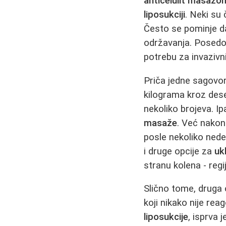
anticelulit masažo
liposukciji
. Neki su 
Često se pominje 
održavanja. Posedo
potrebu za invazivn
Priča jedne sagovor
kilograma kroz dese
nekoliko brojeva. Ip
masaže
. Već nako
posle nekoliko nedel
i druge opcije za
uk
stranu kolena - reg
Slično tome, druga 
koji nikako nije rea
liposukcije
, isprva 