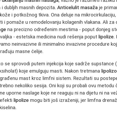
o
uklanjanju masnih naslaga
, važno je razumeti razlik
 i dubljih masnih depozita.
Anticelulit masaža
je prim
 kože i potkožnog tkiva. Ona deluje na mikrocirkulaciju
i i pomaže u remodelovanju kolagenih vlakana. Ali za o
age
na precizno određenim mestima - poput donjeg st
odvaljka - estetska medicina nudi rešenja poput
lipolize
.
o neinvazivne ili minimalno invazivne procedure koje
rađuju masne ćelije.
o se sprovodi putem injekcija koje sadrže supstance 
eoksiholat) koje emulguju masti. Nakon tretmana
lipoliz
građenu mast kroz limfni sistem. Rezultati su postepe
trebno nekoliko sesija. Oni koji su probali ovu metodu 
ne uporne naslage koje ne reaguju ni na dijetu ni na v
 efekti
lipolize
mogu biti još izraženiji, jer limfna dre
iselina.