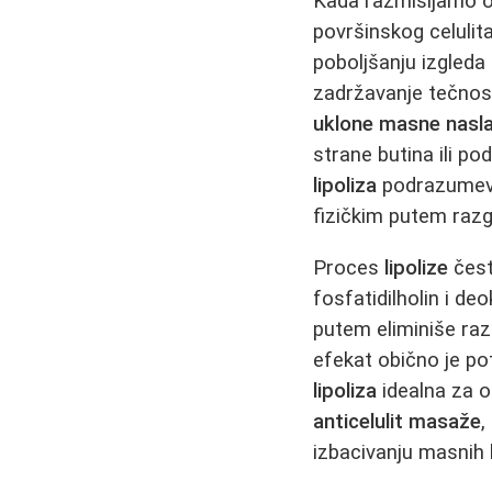
Kada razmišljamo 
površinskog celulita
poboljšanju izgleda
zadržavanje tečnost
uklone masne nasl
strane butina ili p
lipoliza
podrazumevam
fizičkim putem razg
Proces
lipolize
čest
fosfatidilholin i d
putem eliminiše raz
efekat obično je po
lipoliza
idealna za o
anticelulit masaže
,
izbacivanju masnih k