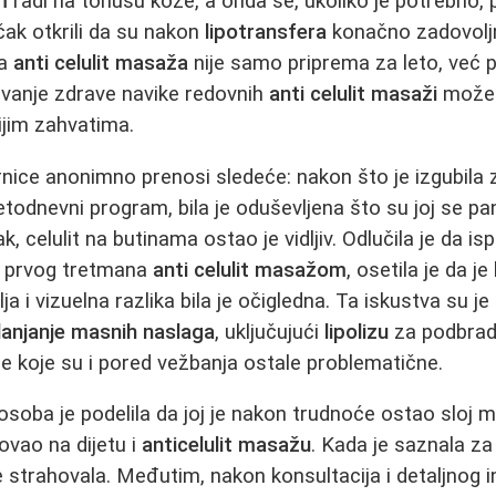
m
radi na tonusu kože, a onda se, ukoliko je potrebno,
čak otkrili da su nakon
lipotransfera
konačno zadovoljn
da
anti celulit masaža
nije samo priprema za leto, već p
vanje zdrave navike redovnih
anti celulit masaži
može 
ijim zahvatima.
nice anonimno prenosi sledeće: nakon što je izgubila 
todnevni program, bila je oduševljena što su joj se pa
ak, celulit na butinama ostao je vidljiv. Odlučila je da i
n prvog tretmana
anti celulit masažom
, osetila je da j
ja i vizuelna razlika bila je očigledna. Ta iskustva su je
lanjanje masnih naslaga
, uključujući
lipolizu
za podbrada
ije koje su i pored vežbanja ostale problematične.
osoba je podelila da joj je nakon trudnoće ostao sloj
govao na dijetu i
anticelulit masažu
. Kada je saznala 
je strahovala. Međutim, nakon konsultacija i detaljnog 