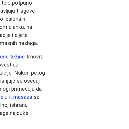
a telo potpuno
avljaju tragove -
ofesionalni
ovom članku, na
ije i dijete
masnih naslaga.
jene težine
trnovit.
svestica.
kacije. Nakon petog
manjuje se osećaj
mnogi primećuju da
celulit masaža
se
noj ishrani,
lage najduže