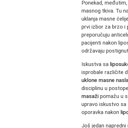
Ponekad, međutim, ni
masnog tkiva. Tu na
uklanja masne ćelij
prvi izbor za brzo i
preporučuju antice
pacijenti nakon lip
održavaju postignut
Iskustva sa
liposuk
isprobale različite d
uklone masne nasl
disciplinu u posto
masaži
pomažu u spr
upravo iskustvo sa 
oporavka nakon
lip
Još jedan napredni 