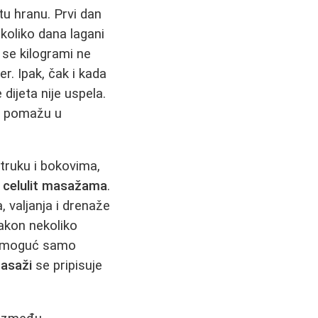
tu hranu. Prvi dan
koliko dana lagani
 se kilogrami ne
r. Ipak, čak i kada
dijeta nije uspela.
 i pomažu u
truku i bokovima,
i celulit masažama
.
 valjanja i drenaže
akon nekoliko
je moguć samo
masaži
se pripisuje