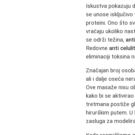
Iskustva pokazuju d
se unose isključivo
proteini. Ono što s
vraćaju ukoliko nast
se održi težina,
ant
Redovne
anti celul
eliminaciji toksina 
Značajan broj osob
ali i dalje oseća n
Ove masaže nisu obi
kako bi se aktivira
tretmana postiže gl
hirurškim putem. U
zasluga za modelira