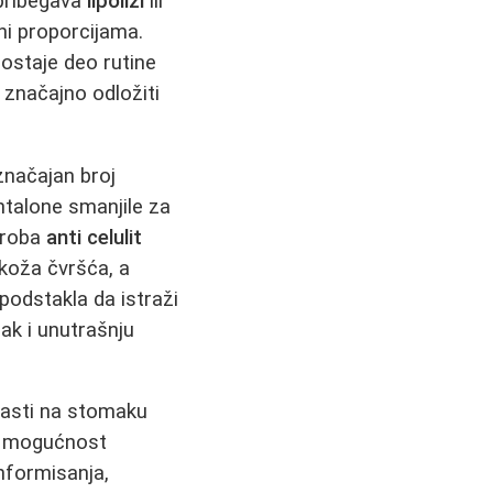
 pribegava
lipolizi
ili
i proporcijama.
ostaje deo rutine
značajno odložiti
značajan broj
ntalone smanjile za
sproba
anti celulit
e koža čvršća, a
 podstakla da istraži
k i unutrašnju
 masti na stomaku
za mogućnost
informisanja,