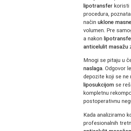
lipotransfer
koristi
procedura, poznata
način
uklone masne
volumen. Pre sam
a nakon
lipotransf
anticelulit masažu
z
Mnogi se pitaju u 
naslaga
. Odgovor le
depozite koji se n
liposukcijom
se reš
kompletnu rekompoz
postoperativnu neg
Kada analiziramo ko
profesionalnih tret