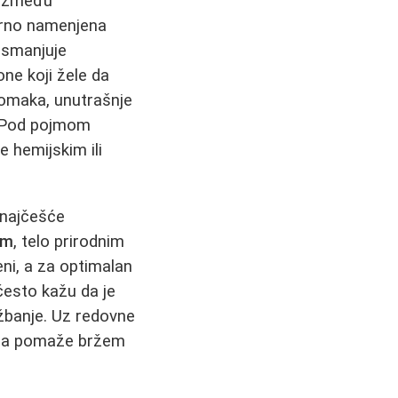
u između
arno namenjena
, smanjuje
ne koji žele da
omaka, unutrašnje
 Pod pojmom
 hemijskim ili
(najčešće
om
, telo prirodnim
ni, a za optimalan
često kažu da je
ežbanje. Uz redovne
naža pomaže bržem