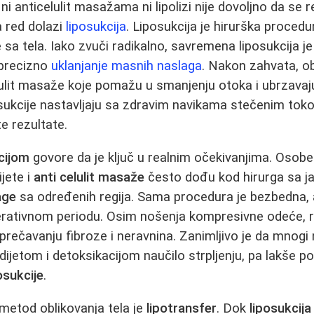
 anticelulit masažama ni lipolizi nije dovoljno da se r
 red dolazi
liposukcija
. Liposukcija je hirurška procedur
e sa tela. Iako zvuči radikalno, savremena liposukcija 
 precizno
uklanjanje masnih naslaga
. Nakon zahvata, 
lulit masaže koje pomažu u smanjenju otoka i ubrzava
osukcije nastavljaju sa zdravim navikama stečenim toko
e rezultate.
cijom
govore da je ključ u realnim očekivanjima. Osob
ijete i
anti celulit masaže
često dođu kod hirurga sa ja
age
sa određenih regija. Sama procedura je bezbedna, 
perativnom periodu. Osim nošenja kompresivne odeće,
ečavanju fibroze i neravnina. Zanimljivo je da mnogi 
dijetom i detoksikacijom naučilo strpljenju, pa lakše 
osukcije
.
metod oblikovanja tela je
lipotransfer
. Dok
liposukcija