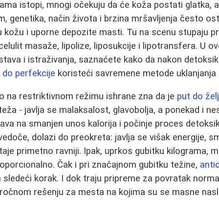
grama istopi, mnogi očekuju da će koža postati glatka, 
, genetika, način života i brzina mršavljenja često ost
 kožu i uporne depozite masti. Tu na scenu stupaju pr
elulit masaže, lipolize, liposukcije i lipotransfera. U 
tava i istraživanja, saznaćete kako da nakon detoksikac
 do perfekcije
koristeći savremene metode uklanjanja 
io na restriktivnom režimu ishrane zna da je
put do žel
teža - javlja se malaksalost, glavobolja, a ponekad i ne
ava na smanjen unos kalorija i počinje proces detoksi
edoče, dolazi do preokreta: javlja se višak energije, s
taje primetno ravniji. Ipak, uprkos gubitku kilograma, 
proporcionalno. Čak i pri značajnom gubitku težine,
anti
sledeći korak. I dok traju pripreme za povratak normal
oročnom rešenju za mesta na kojima su se masne nas