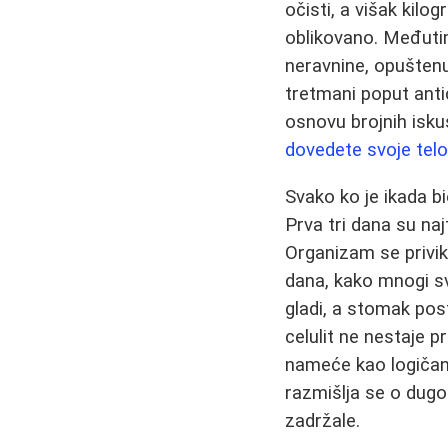
očisti, a višak kilo
oblikovano. Međutim
neravnine, opuštenu
tretmani poput antic
osnovu brojnih iskus
dovedete svoje telo
Svako ko je ikada b
Prva tri dana su naj
Organizam se privik
dana, kako mnogi sv
gladi, a stomak pos
celulit ne nestaje 
nameće kao logičan 
razmišlja se o dug
zadržale.