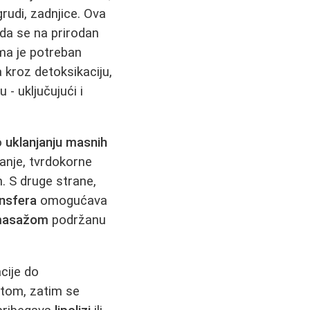
grudi, zadnjice. Ova
 da se na prirodan
ma je potreban
 kroz detoksikaciju,
- uključujući i
o
uklanjanju masnih
anje, tvrdokorne
m. S druge strane,
ansfera
omogućava
 masažom
podržanu
cije do
etom, zatim se