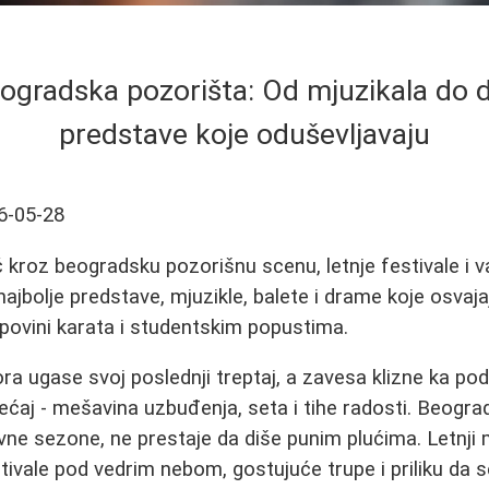
ogradska pozorišta: Od mjuzikala do d
predstave koje oduševljavaju
6-05-28
 kroz beogradsku pozorišnu scenu, letnje festivale i
najbolje predstave, mjuzikle, balete i drame koje osvaja
povini karata i studentskim popustima.
ra ugase svoj poslednji treptaj, a zavesa klizne ka podu
ećaj - mešavina uzbuđenja, seta i tihe radosti. Beogr
avne sezone, ne prestaje da diše punim plućima. Letnj
stivale pod vedrim nebom, gostujuće trupe i priliku da 