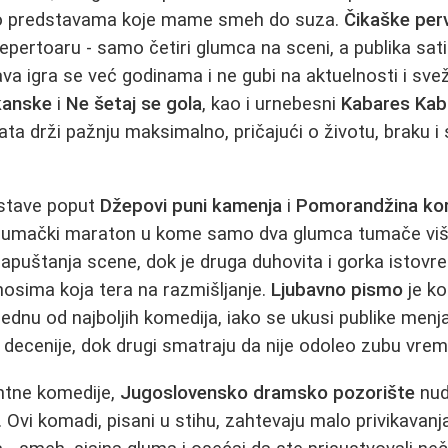
o predstavama koje mame smeh do suza.
Čikaške perv
repertoaru - samo četiri glumca na sceni, a publika sa
a igra se već godinama i ne gubi na aktuelnosti i sveži
kanske
i
Ne šetaj se gola
, kao i urnebesni
Kabares Kab
ta drži pažnju maksimalno, pričajući o životu, braku 
dstave poput
Džepovi puni kamenja
i
Pomorandžina ko
 glumački maraton u kome samo dva glumca tumače više
 napuštanja scene, dok je druga duhovita i gorka istovr
sima koja tera na razmišljanje.
Ljubavno pismo
je ko
ednu od najboljih komedija, iako se ukusi publike menja
e decenije, dok drugi smatraju da nije odoleo zubu vre
gentne komedije,
Jugoslovensko dramsko pozorište
nu
. Ovi komadi, pisani u stihu, zahtevaju malo privikavanja 