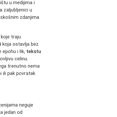
štu u medijima i
zaljubljenici u
raskošnim zdanjima
koje traju
i
koja ostavlja bez
 epohu i lik,
tekstu
ljivu celinu.
čega trenutno nema
ili pak povratak
cenijama neguje
a jedan od