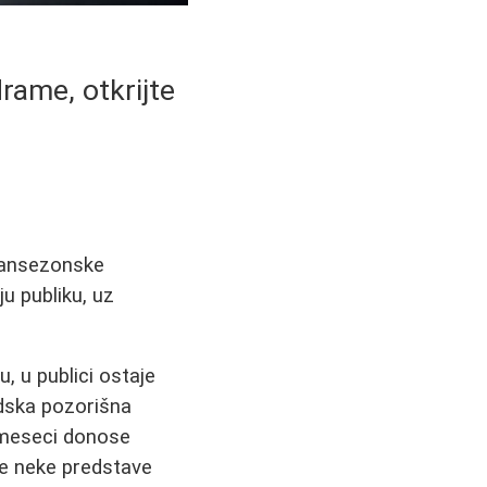
rame, otkrijte
 vansezonske
ju publiku, uz
, u publici ostaje
adska pozorišna
i meseci donose
se neke predstave