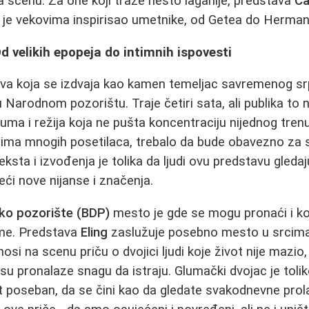
 scenu. Za one koji traže nešto laganije, predstava
Ča
i je vekovima inspirisao umetnike, od Getea do Herma
 velikih epopeja do intimnih ispovesti
ava koja se izdvaja kao kamen temeljac savremenog sr
 Narodnom pozorištu. Traje četiri sata, ali publika to 
luma i režija koja ne pušta koncentraciju nijednog tren
ečima mnogih posetilaca, trebalo da bude obavezno za
ksta i izvođenja je tolika da ljudi ovu predstavu gledaju 
eći nove nijanse i značenja.
o pozorište (BDP)
mesto je gde se mogu pronaći i ko
ame. Predstava
Eling
zaslužuje posebno mesto u srcima 
si na scenu priču o dvojici ljudi koje život nije mazio, a
pronalaze snagu da istraju. Glumački dvojac je toliko
t poseban, da se čini kao da gledate svakodnevne prolaz