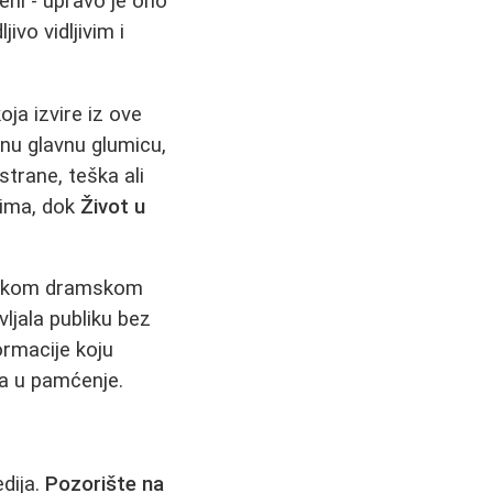
eni - upravo je ono
vo vidljivim i
koja izvire iz ove
alnu glavnu glumicu,
strane, teška ali
jima, dok
Život u
enskom dramskom
ljala publiku bez
ormacije koju
na u pamćenje.
dija.
Pozorište na