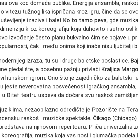
 naslova kod domaće publike. Energija ansambla, raskoš
 vitezu tužnog lika ispričana kroz igru, čine da se ovo
uševljenje izaziva i balet
Ko to tamo peva
, gde muzika
dimenziju kroz koreografiju koja duhovito i setno osli
vo izvođenje često planu bukvalno čim se pojave u pro
pularnosti, čak i među onima koji inače nisu ljubitelji b
modernijeg izraza, tu su i druge baletske poslastice.
Ba
e gledalište, a posebnu pažnju privlači
Kraljica Marg
 vrhunskom igrom. Ono što je zajedničko za baletski r
 jeste neverovatna posvećenost igračkog ansambla, k
u Bitef teatru uspeva da dočara svu raskoš zamišljen
uziklima, nezaobilazno odredište je Pozorište na Ter
 scensku raskoš i muzičke spektakle.
Čikago
(Chicago) 
 predstava na njihovom repertoaru. Priča univerzalna z
koreografija, muzika koja vas nosi i glumačka podela koj