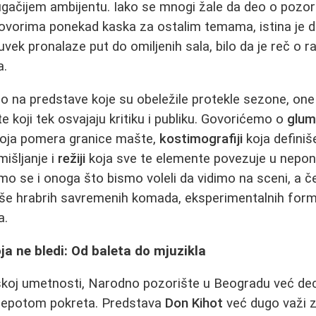
gačijem ambijentu. Iako se mnogi žale da deo o pozori
orima ponekad kaska za ostalim temama, istina je da 
ek pronalaze put do omiljenih sala, bilo da je reč o 
a.
 na predstave koje su obeležile protekle sezone, one 
e koji tek osvajaju kritiku i publiku. Govorićemo o
glum
oja pomera granice mašte,
kostimografiji
koja definiše
mišljanje i
režiji
koja sve te elemente povezuje u neponov
o se i onoga što bismo voleli da vidimo na sceni, a 
še hrabrih savremenih komada, eksperimentalnih formi 
a.
a ne bledi: Od baleta do mjuzikla
tskoj umetnosti, Narodno pozorište u Beogradu već de
i lepotom pokreta. Predstava
Don Kihot
već dugo važi z