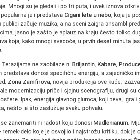
e. Mnogi su je gledali i po tri puta, i uvek iznova otkriv
popularna je i predstava
Cigani lete u nebo
, koja je p
 publici začuje muzika, a na sceni zaigra ansambl pr
ima, jasno je zašto je aplauz na kraju često toliko dug
ava koja, kako mnogi svedoče, u prvih deset minuta jas
.
na Terazijama ne zaobilaze ni
Briljantin
,
Kabare
,
Produc
h predstava donosi specifičnu energiju, a zajedničko im
ed.
Zona Zamfirova
, novija produkcija ove kuće, izazva
vale modernizaciju priče i sjajnu scenografiju, drugi su o
osfere. Ipak, energija glavnog glumca, koji peva, igra i
ta, nešto je što zaslužuje svaku pohvalu.
se zanemariti ni radost koju donosi
Madlenianum
. Mj
je remek-delo koje je osvojilo i najstrožu kritiku, dok je