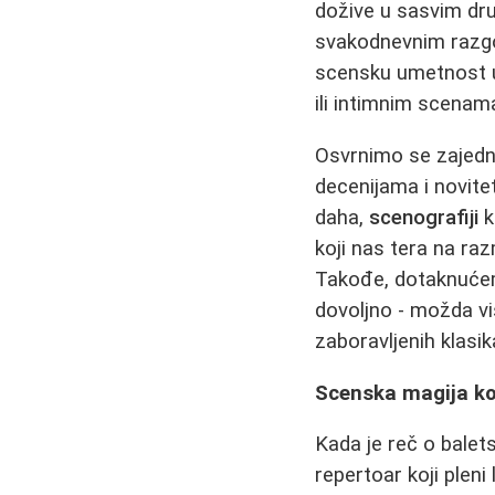
dožive u sasvim dru
svakodnevnim razgov
scensku umetnost uv
ili intimnim scenam
Osvrnimo se zajedno
decenijama i novitet
daha,
scenografiji
k
koji nas tera na raz
Takođe, dotaknućem
dovoljno - možda vi
zaboravljenih klasik
Scenska magija koj
Kada je reč o bale
repertoar koji plen