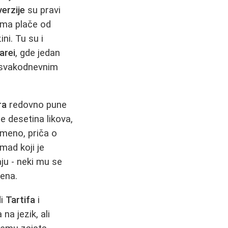
erzije
su pravi
tima plače od
ni. Tu su i
arei
, gde jedan
i svakodnevnim
ra
redovno pune
 desetina likova,
emeno, priča o
mad koji je
ju - neki mu se
mena.
di
Tartifa
i
na jezik, ali