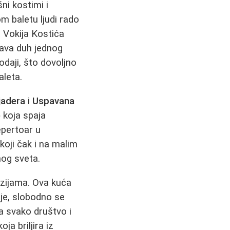
ni kostimi i
m baletu ljudi rado
 Vokija Kostića
kava duh jednog
daji, što dovoljno
aleta.
jadera
i
Uspavana
o
koja spaja
epertoar u
oji čak i na malim
og sveta.
azijama. Ova kuća
je, slobodno se
a svako društvo i
a briljira iz