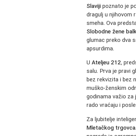
Slaviji
poznato je p
dragulj u njihovom 
smeha. Ova predstav
Slobodne žene bal
glumac preko dva sa
apsurdima.
U
Ateljeu 212
, pre
salu. Prva je pravi
bez rekvizita i bez
muško-ženskim odno
godinama važio za j
rado vraćaju i posl
Za ljubitelje inteli
Mletačkog trgovca