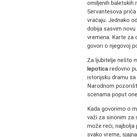
omiljenih baletskih
Servantesova priča o
vraćaju. Jednako od
dobija sasvim novu 
vremena. Karte za o
govori o njegovoj po
Za ljubitelje nešto 
lepotica
redovno pun
istorijsku dramu sa
Narodnom pozorištu
scenama poput one 
Kada govorimo o mj
važi za sinonim za
može reći, najbolja
svako vreme, sjajna 