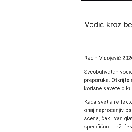
Vodič kroz be
Radin Vidojević
202
Sveobuhvatan vodič
preporuke. Otkrijte 
korisne savete o ku
Kada svetla reflekto
onaj neprocenjiv os
scena, čak i van gl
specifičnu draž: fe