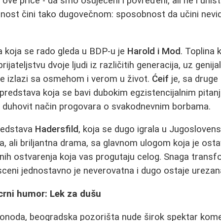
ve priče - da smo osujećeni i povređeni, ali ne i uništ
ost čini tako dugovečnom: sposobnost da učini nevidlji
a koja se rado gleda u BDP-u je
Harold i Mod
. Toplina 
ijateljstvu dvoje ljudi iz različitih generacija, uz genij
ale izlazi sa osmehom i verom u život.
Ćeif
je, sa druge 
 predstava koja se bavi dubokim egzistencijalnim pitan
 duhovit način progovara o svakodnevnim borbama.
predstava
Hadersfild
, koja se dugo igrala u Jugoslov
, ali briljantna drama, sa glavnom ulogom koja je ostav
nih ostvarenja koja vas progutaju celog. Snaga transf
sceni jednostavno je neverovatna i dugo ostaje ureza
 crni humor: Lek za dušu
zonoda, beogradska pozorišta nude širok spektar kome