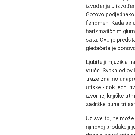
izvođenja u izvođenj
Gotovo podjednako 
fenomen. Kada se u
harizmatičnim glumc
sata. Ovo je predst
gledaćete je ponovo
Ljubitelji mjuzikla 
vruće
. Svaka od ovi
traže znatno unapr
utiske - dok jedni h
izvorne, knjiške atm
zadrške puna tri sa
Uz sve to, ne može 
njihovoj produkciji 