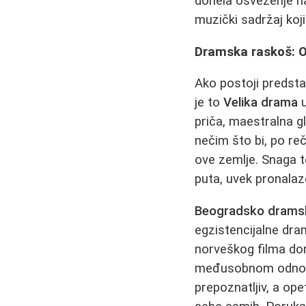
donela osveženje na
muzički sadržaj koj
Dramska raskoš: Od
Ako postoji predst
je to
Velika drama
u
priča, maestralna g
nečim što bi, po r
ove zemlje. Snaga te
puta, uvek pronalaz
Beogradsko dramsk
egzistencijalne dr
norveškog filma dono
međusobnom odnosu 
prepoznatljiv, a ope