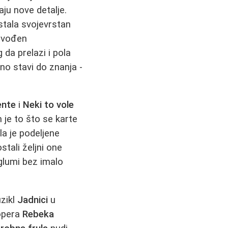
aju nove detalje.
ostala svojevrstan
edvođen
 da prelazi i pola
no stavi do znanja -
ente
i
Neki to vole
 je to što se karte
la je podeljene
stali željni one
 glumi bez imalo
uzikl
Jadnici
u
 opera
Rebeka