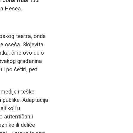
robna frula
nudi
na Hesea.
pskog teatra, onda
ne oseća. Slojevita
utka, čine ovo delo
 svakog građanina
i po četiri, pet
medije i teške,
publike. Adaptacija
li koji u
 autentičan i
nike ili deliće