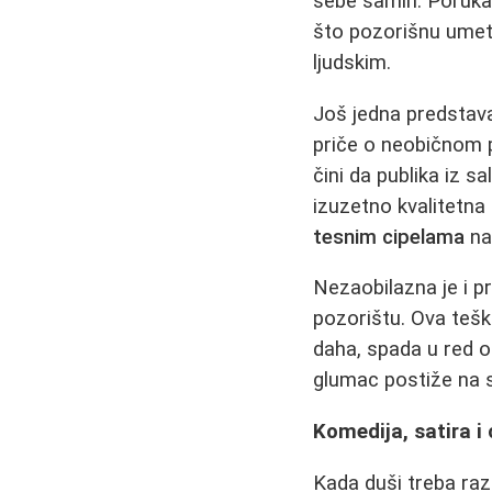
sebe samih. Poruka o
što pozorišnu umetn
ljudskim.
Još jedna predstav
priče o neobičnom pr
čini da publika iz s
izuzetno kvalitetna
tesnim cipelama
na
Nezaobilazna je i 
pozorištu. Ova teška
daha, spada u red o
glumac postiže na 
Komedija, satira i
Kada duši treba ra