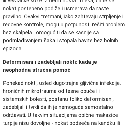
ili veštačke kože između nokta i mesa, čime se
nokat postepeno podiže i usmerava da raste
pravilno. Ovakvi tretmani, iako zahtevaju strpljenje i
redovne kontrole, mogu u potpunosti rešiti problem
bez skalpela i omogućiti da se kasnije sa
podmlađivanjem šaka
i stopala bavite bez bolnih
epizoda.
Deformisani i zadebljali nokti: kada je
neophodna stručna pomoć
Ponekad nokti, usled dugotrajne gljivične infekcije,
hroničnih mikrotrauma od tesne obuće ili
sistemskih bolesti, postanu toliko deformisani,
zadebljali i tvrdi da ih je nemoguće samostalno
održavati. U takvim situacijama obične makazice i
turpije nisu dovoljne - nokat podseća na kandžu ili