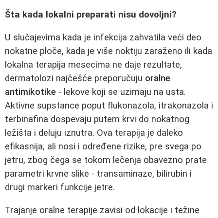
Šta kada lokalni preparati nisu dovoljni?
U slučajevima kada je infekcija zahvatila veći deo
nokatne ploče, kada je više noktiju zaraženo ili kada
lokalna terapija mesecima ne daje rezultate,
dermatolozi najčešće preporučuju
oralne
antimikotike
- lekove koji se uzimaju na usta.
Aktivne supstance poput flukonazola, itrakonazola i
terbinafina dospevaju putem krvi do nokatnog
ležišta i deluju iznutra. Ova terapija je daleko
efikasnija, ali nosi i određene rizike, pre svega po
jetru, zbog čega se tokom lečenja obavezno prate
parametri krvne slike - transaminaze, bilirubin i
drugi markeri funkcije jetre.
Trajanje oralne terapije zavisi od lokacije i težine