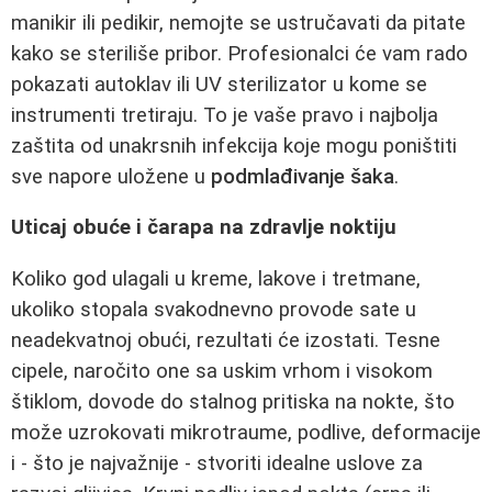
manikir ili pedikir, nemojte se ustručavati da pitate
kako se steriliše pribor. Profesionalci će vam rado
pokazati autoklav ili UV sterilizator u kome se
instrumenti tretiraju. To je vaše pravo i najbolja
zaštita od unakrsnih infekcija koje mogu poništiti
sve napore uložene u
podmlađivanje šaka
.
Uticaj obuće i čarapa na zdravlje noktiju
Koliko god ulagali u kreme, lakove i tretmane,
ukoliko stopala svakodnevno provode sate u
neadekvatnoj obući, rezultati će izostati. Tesne
cipele, naročito one sa uskim vrhom i visokom
štiklom, dovode do stalnog pritiska na nokte, što
može uzrokovati mikrotraume, podlive, deformacije
i - što je najvažnije - stvoriti idealne uslove za