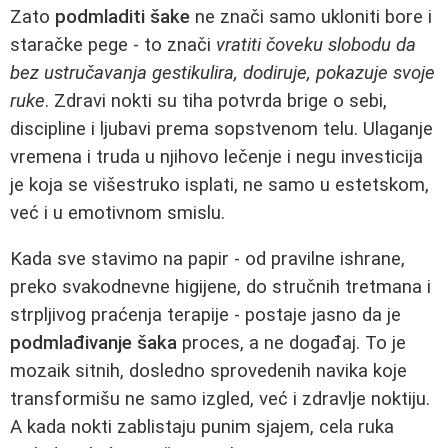
Zato
podmladiti šake
ne znači samo ukloniti bore i
staračke pege - to znači
vratiti čoveku slobodu da
bez ustručavanja gestikulira, dodiruje, pokazuje svoje
ruke
. Zdravi nokti su tiha potvrda brige o sebi,
discipline i ljubavi prema sopstvenom telu. Ulaganje
vremena i truda u njihovo lečenje i negu investicija
je koja se višestruko isplati, ne samo u estetskom,
već i u emotivnom smislu.
Kada sve stavimo na papir - od pravilne ishrane,
preko svakodnevne higijene, do stručnih tretmana i
strpljivog praćenja terapije - postaje jasno da je
podmlađivanje šaka
proces, a ne događaj. To je
mozaik sitnih, dosledno sprovedenih navika koje
transformišu ne samo izgled, već i zdravlje noktiju.
A kada nokti zablistaju punim sjajem, cela ruka