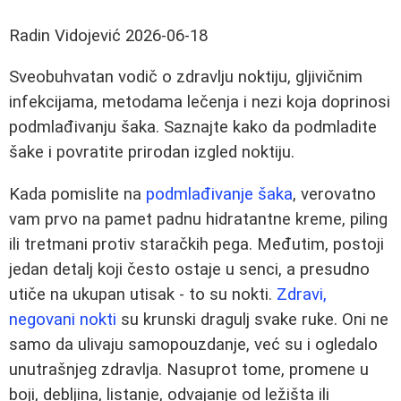
Radin Vidojević
2026-06-18
Sveobuhvatan vodič o zdravlju noktiju, gljivičnim
infekcijama, metodama lečenja i nezi koja doprinosi
podmlađivanju šaka. Saznajte kako da podmladite
šake i povratite prirodan izgled noktiju.
Kada pomislite na
podmlađivanje šaka
, verovatno
vam prvo na pamet padnu hidratantne kreme, piling
ili tretmani protiv staračkih pega. Međutim, postoji
jedan detalj koji često ostaje u senci, a presudno
utiče na ukupan utisak - to su nokti.
Zdravi,
negovani nokti
su krunski dragulj svake ruke. Oni ne
samo da ulivaju samopouzdanje, već su i ogledalo
unutrašnjeg zdravlja. Nasuprot tome, promene u
boji, debljina, listanje, odvajanje od ležišta ili