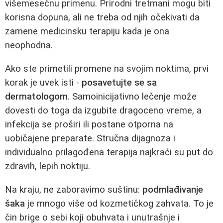
višemesečnu primenu. Prirodni tretmani mogu biti
korisna dopuna, ali ne treba od njih očekivati da
zamene medicinsku terapiju kada je ona
neophodna.
Ako ste primetili promene na svojim noktima, prvi
korak je uvek isti -
posavetujte se sa
dermatologom
. Samoinicijativno lečenje može
dovesti do toga da izgubite dragoceno vreme, a
infekcija se proširi ili postane otporna na
uobičajene preparate. Stručna dijagnoza i
individualno prilagođena terapija najkraći su put do
zdravih, lepih noktiju.
Na kraju, ne zaboravimo suštinu:
podmlađivanje
šaka
je mnogo više od kozmetičkog zahvata. To je
čin brige o sebi koji obuhvata i unutrašnje i