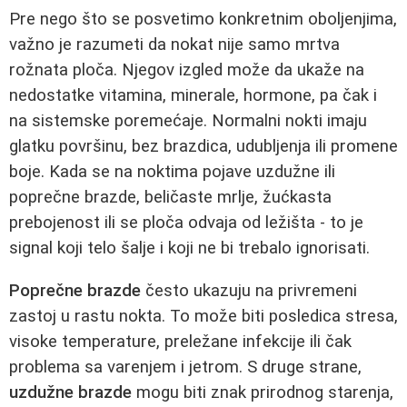
Pre nego što se posvetimo konkretnim oboljenjima,
važno je razumeti da nokat nije samo mrtva
rožnata ploča. Njegov izgled može da ukaže na
nedostatke vitamina, minerale, hormone, pa čak i
na sistemske poremećaje. Normalni nokti imaju
glatku površinu, bez brazdica, udubljenja ili promene
boje. Kada se na noktima pojave uzdužne ili
poprečne brazde, beličaste mrlje, žućkasta
prebojenost ili se ploča odvaja od ležišta - to je
signal koji telo šalje i koji ne bi trebalo ignorisati.
Poprečne brazde
često ukazuju na privremeni
zastoj u rastu nokta. To može biti posledica stresa,
visoke temperature, preležane infekcije ili čak
problema sa varenjem i jetrom. S druge strane,
uzdužne brazde
mogu biti znak prirodnog starenja,