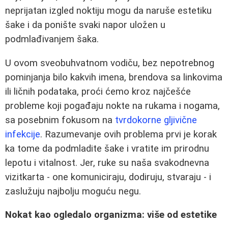
neprijatan izgled noktiju mogu da naruše estetiku
šake i da ponište svaki napor uložen u
podmlađivanjem šaka.
U ovom sveobuhvatnom vodiču, bez nepotrebnog
pominjanja bilo kakvih imena, brendova sa linkovima
ili ličnih podataka, proći ćemo kroz najčešće
probleme koji pogađaju nokte na rukama i nogama,
sa posebnim fokusom na
tvrdokorne gljivične
infekcije
. Razumevanje ovih problema prvi je korak
ka tome da podmladite šake i vratite im prirodnu
lepotu i vitalnost. Jer, ruke su naša svakodnevna
vizitkarta - one komuniciraju, dodiruju, stvaraju - i
zaslužuju najbolju moguću negu.
Nokat kao ogledalo organizma: više od estetike