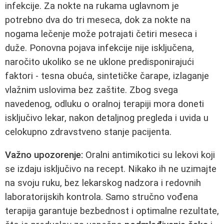
infekcije. Za nokte na rukama uglavnom je
potrebno dva do tri meseca, dok za nokte na
nogama lečenje može potrajati četiri meseca i
duže. Ponovna pojava infekcije nije isključena,
naročito ukoliko se ne uklone predisponirajući
faktori - tesna obuća, sintetičke čarape, izlaganje
vlažnim uslovima bez zaštite. Zbog svega
navedenog, odluku o oralnoj terapiji mora doneti
isključivo lekar, nakon detaljnog pregleda i uvida u
celokupno zdravstveno stanje pacijenta.
Važno upozorenje:
Oralni antimikotici su lekovi koji
se izdaju isključivo na recept. Nikako ih ne uzimajte
na svoju ruku, bez lekarskog nadzora i redovnih
laboratorijskih kontrola. Samo stručno vođena
terapija garantuje bezbednost i optimalne rezultate,