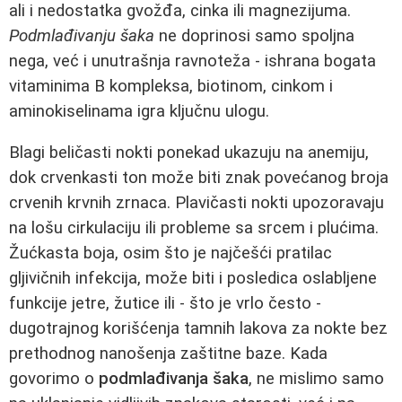
ali i nedostatka gvožđa, cinka ili magnezijuma.
Podmlađivanju šaka
ne doprinosi samo spoljna
nega, već i unutrašnja ravnoteža - ishrana bogata
vitaminima B kompleksa, biotinom, cinkom i
aminokiselinama igra ključnu ulogu.
Blagi beličasti nokti ponekad ukazuju na anemiju,
dok crvenkasti ton može biti znak povećanog broja
crvenih krvnih zrnaca. Plavičasti nokti upozoravaju
na lošu cirkulaciju ili probleme sa srcem i plućima.
Žućkasta boja, osim što je najčešći pratilac
gljivičnih infekcija, može biti i posledica oslabljene
funkcije jetre, žutice ili - što je vrlo često -
dugotrajnog korišćenja tamnih lakova za nokte bez
prethodnog nanošenja zaštitne baze. Kada
govorimo o
podmlađivanja šaka
, ne mislimo samo