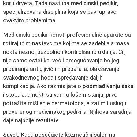
koru drveta. Tada nastupa
medicinski pedikir
,
specijalizovana disciplina koja se bavi upravo
ovakvim problemima.
Medicinski pedikir koristi profesionalne aparate sa
rotirajućim nastavcima kojima se zadebljala masa
nokta nežno, bezbolno i kontrolisano uklanja. Cilj
nije samo estetika, već i omogućavanje boljeg
prodiranja antigljivičnih preparata, olakšavanje
svakodnevnog hoda i sprečavanje daljih
komplikacija. Ako razmišljate o
podmlađivanju šaka
i stopala, a nokti su vam u lošem stanju, prvo
potražite mišljenje dermatologa, a zatim i uslugu
proverenog medicinskog pedikira. Njihova saradnja
daje najbolje rezultate.
Savet:
Kada posećujete kozmetički salon na