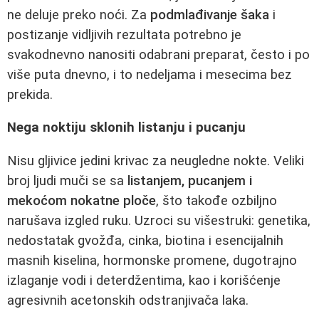
ne deluje preko noći. Za
podmlađivanje šaka
i
postizanje vidljivih rezultata potrebno je
svakodnevno nanositi odabrani preparat, često i po
više puta dnevno, i to nedeljama i mesecima bez
prekida.
Nega noktiju sklonih listanju i pucanju
Nisu gljivice jedini krivac za neugledne nokte. Veliki
broj ljudi muči se sa
listanjem, pucanjem i
mekoćom nokatne ploče
, što takođe ozbiljno
narušava izgled ruku. Uzroci su višestruki: genetika,
nedostatak gvožđa, cinka, biotina i esencijalnih
masnih kiselina, hormonske promene, dugotrajno
izlaganje vodi i deterdžentima, kao i korišćenje
agresivnih acetonskih odstranjivača laka.