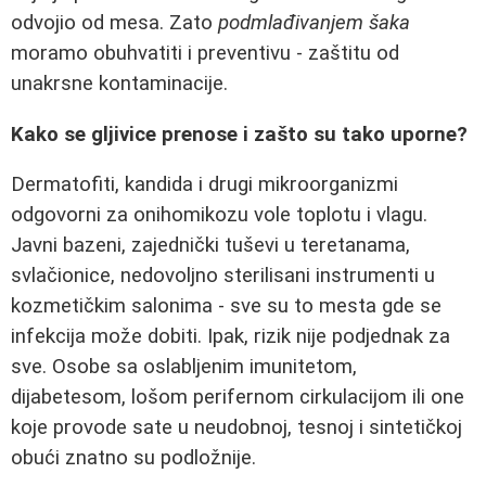
odvojio od mesa. Zato
podmlađivanjem šaka
moramo obuhvatiti i preventivu - zaštitu od
unakrsne kontaminacije.
Kako se gljivice prenose i zašto su tako uporne?
Dermatofiti, kandida i drugi mikroorganizmi
odgovorni za onihomikozu vole toplotu i vlagu.
Javni bazeni, zajednički tuševi u teretanama,
svlačionice, nedovoljno sterilisani instrumenti u
kozmetičkim salonima - sve su to mesta gde se
infekcija može dobiti. Ipak, rizik nije podjednak za
sve. Osobe sa oslabljenim imunitetom,
dijabetesom, lošom perifernom cirkulacijom ili one
koje provode sate u neudobnoj, tesnoj i sintetičkoj
obući znatno su podložnije.