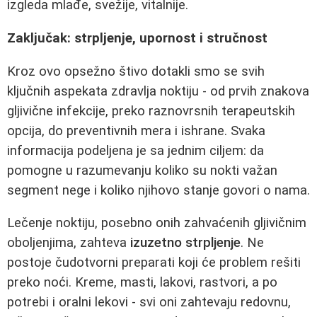
izgleda mlađe, svežije, vitalnije.
Zaključak: strpljenje, upornost i stručnost
Kroz ovo opsežno štivo dotakli smo se svih
ključnih aspekata zdravlja noktiju - od prvih znakova
gljivične infekcije, preko raznovrsnih terapeutskih
opcija, do preventivnih mera i ishrane. Svaka
informacija podeljena je sa jednim ciljem: da
pomogne u razumevanju koliko su nokti važan
segment nege i koliko njihovo stanje govori o nama.
Lečenje noktiju, posebno onih zahvaćenih gljivičnim
oboljenjima, zahteva
izuzetno strpljenje
. Ne
postoje čudotvorni preparati koji će problem rešiti
preko noći. Kreme, masti, lakovi, rastvori, a po
potrebi i oralni lekovi - svi oni zahtevaju redovnu,