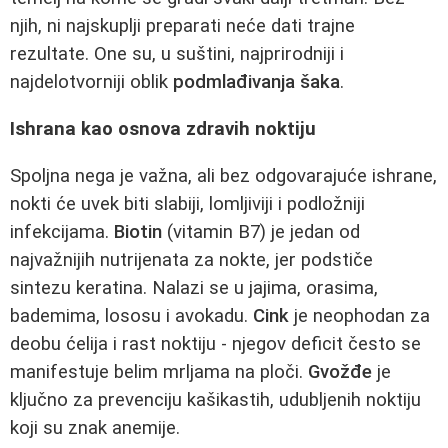
njih, ni najskuplji preparati neće dati trajne
rezultate. One su, u suštini, najprirodniji i
najdelotvorniji oblik
podmlađivanja šaka
.
Ishrana kao osnova zdravih noktiju
Spoljna nega je važna, ali bez odgovarajuće ishrane,
nokti će uvek biti slabiji, lomljiviji i podložniji
infekcijama.
Biotin
(vitamin B7) je jedan od
najvažnijih nutrijenata za nokte, jer podstiče
sintezu keratina. Nalazi se u jajima, orasima,
bademima, lososu i avokadu.
Cink
je neophodan za
deobu ćelija i rast noktiju - njegov deficit često se
manifestuje belim mrljama na ploči.
Gvožđe
je
ključno za prevenciju kašikastih, udubljenih noktiju
koji su znak anemije.