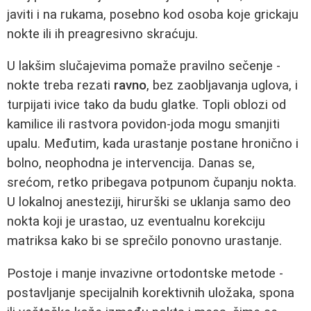
javiti i na rukama, posebno kod osoba koje grickaju
nokte ili ih preagresivno skraćuju.
U lakšim slučajevima pomaže pravilno sečenje -
nokte treba rezati
ravno
, bez zaobljavanja uglova, i
turpijati ivice tako da budu glatke. Topli oblozi od
kamilice ili rastvora povidon-joda mogu smanjiti
upalu. Međutim, kada urastanje postane hronično i
bolno, neophodna je intervencija. Danas se,
srećom, retko pribegava potpunom čupanju nokta.
U lokalnoj anesteziji, hirurški se uklanja samo deo
nokta koji je urastao, uz eventualnu korekciju
matriksa kako bi se sprečilo ponovno urastanje.
Postoje i manje invazivne ortodontske metode -
postavljanje specijalnih korektivnih uložaka, spona