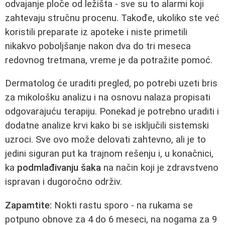
odvajanje ploče od ležišta - sve su to alarmi koji
zahtevaju stručnu procenu. Takođe, ukoliko ste već
koristili preparate iz apoteke i niste primetili
nikakvo poboljšanje nakon dva do tri meseca
redovnog tretmana, vreme je da potražite pomoć.
Dermatolog će uraditi pregled, po potrebi uzeti bris
za mikološku analizu i na osnovu nalaza propisati
odgovarajuću terapiju. Ponekad je potrebno uraditi i
dodatne analize krvi kako bi se isključili sistemski
uzroci. Sve ovo može delovati zahtevno, ali je to
jedini siguran put ka trajnom rešenju i, u konačnici,
ka
podmlađivanju šaka
na način koji je zdravstveno
ispravan i dugoročno održiv.
Zapamtite:
Nokti rastu sporo - na rukama se
potpuno obnove za 4 do 6 meseci, na nogama za 9