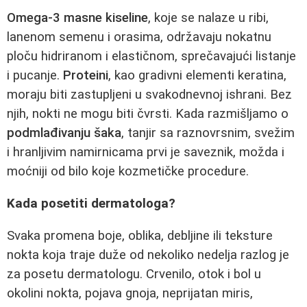
Omega-3 masne kiseline
, koje se nalaze u ribi,
lanenom semenu i orasima, održavaju nokatnu
ploču hidriranom i elastičnom, sprečavajući listanje
i pucanje.
Proteini
, kao gradivni elementi keratina,
moraju biti zastupljeni u svakodnevnoj ishrani. Bez
njih, nokti ne mogu biti čvrsti. Kada razmišljamo o
podmlađivanju šaka
, tanjir sa raznovrsnim, svežim
i hranljivim namirnicama prvi je saveznik, možda i
moćniji od bilo koje kozmetičke procedure.
Kada posetiti dermatologa?
Svaka promena boje, oblika, debljine ili teksture
nokta koja traje duže od nekoliko nedelja razlog je
za posetu dermatologu. Crvenilo, otok i bol u
okolini nokta, pojava gnoja, neprijatan miris,