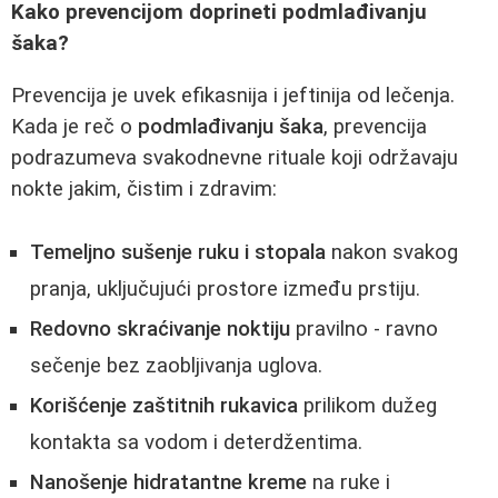
Kako prevencijom doprineti podmlađivanju
šaka?
Prevencija je uvek efikasnija i jeftinija od lečenja.
Kada je reč o
podmlađivanju šaka
, prevencija
podrazumeva svakodnevne rituale koji održavaju
nokte jakim, čistim i zdravim:
Temeljno sušenje ruku i stopala
nakon svakog
pranja, uključujući prostore između prstiju.
Redovno skraćivanje noktiju
pravilno - ravno
sečenje bez zaobljivanja uglova.
Korišćenje zaštitnih rukavica
prilikom dužeg
kontakta sa vodom i deterdžentima.
Nanošenje hidratantne kreme
na ruke i