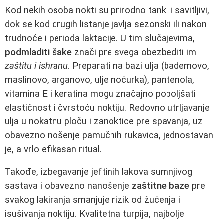
Kod nekih osoba nokti su prirodno tanki i savitljivi,
dok se kod drugih listanje javlja sezonski ili nakon
trudnoće i perioda laktacije. U tim slučajevima,
podmladiti šake
znači pre svega obezbediti im
zaštitu i ishranu
. Preparati na bazi ulja (bademovo,
maslinovo, arganovo, ulje noćurka), pantenola,
vitamina E i keratina mogu značajno poboljšati
elastičnost i čvrstoću noktiju. Redovno utrljavanje
ulja u nokatnu ploču i zanoktice pre spavanja, uz
obavezno nošenje pamučnih rukavica, jednostavan
je, a vrlo efikasan ritual.
Takođe, izbegavanje jeftinih lakova sumnjivog
sastava i obavezno nanošenje
zaštitne baze
pre
svakog lakiranja smanjuje rizik od žućenja i
isušivanja noktiju. Kvalitetna turpija, najbolje