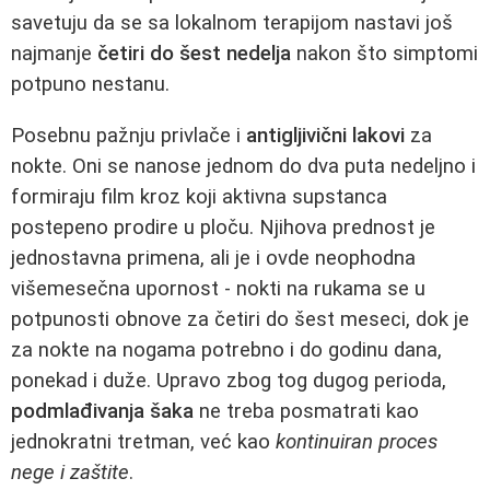
savetuju da se sa lokalnom terapijom nastavi još
najmanje
četiri do šest nedelja
nakon što simptomi
potpuno nestanu.
Posebnu pažnju privlače i
antigljivični lakovi
za
nokte. Oni se nanose jednom do dva puta nedeljno i
formiraju film kroz koji aktivna supstanca
postepeno prodire u ploču. Njihova prednost je
jednostavna primena, ali je i ovde neophodna
višemesečna upornost - nokti na rukama se u
potpunosti obnove za četiri do šest meseci, dok je
za nokte na nogama potrebno i do godinu dana,
ponekad i duže. Upravo zbog tog dugog perioda,
podmlađivanja šaka
ne treba posmatrati kao
jednokratni tretman, već kao
kontinuiran proces
nege i zaštite
.