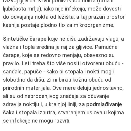
razvoj gljivica. Krvni podliv ispod nokta (crna ili
ljubičasta mrlja), iako nije infekcija, može dovesti
do odvajanja nokta od ležišta, a taj prazan prostor
kasnije postaje plodno tlo za mikroorganizme.
Sintetičke čarape
koje ne dišu zadržavaju vlagu, a
vlažna i topla sredina je raj za gljivice. Pamučne
čarape, koje se redovno menjaju, obavezno su
pravilo. Leti treba što više nositi otvorenu obuću -
sandale, papuče - kako bi stopala i nokti mogli
slobodno da dišu. Zimi birati kožnu obuću od
prirodnih materijala. Ove mere deluju jednostavno,
ali su od neprocenjivog značaja za očuvanje
zdravlja noktiju i, u krajnjoj liniji, za
podmlađivanje
šaka
i stopala iznutra, stvaranjem uslova u kojima
se infekcije ne mogu razviti.