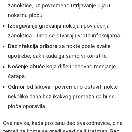
zanoktice, uz povremeno utrljavanje ulja u
nokatnu ploču.
Izbegavanje grickanja noktiju
i povlačenja
zanoktica - time se otvaraju vrata infekcijama.
Dezinfekcija pribora
za nokte posle svake
upotrebe, čak i kada ga samo vi koristite.
Nošenje obuće koja diše
i redovno menjanje
čarapa.
Odmor od lakova
- povremeno ostaviti nokte
nekoliko dana bez ikakvog premaza da bi se
ploča oporavila.
Ove navike, kada postanu deo svakodnevice, čine
temelj na kome se gradi svaki dalji tretman. Bez