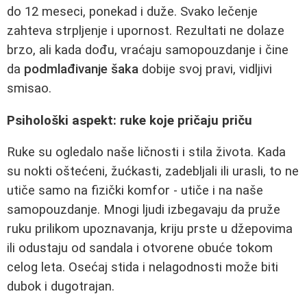
do 12 meseci, ponekad i duže. Svako lečenje
zahteva strpljenje i upornost. Rezultati ne dolaze
brzo, ali kada dođu, vraćaju samopouzdanje i čine
da
podmlađivanje šaka
dobije svoj pravi, vidljivi
smisao.
Psihološki aspekt: ruke koje pričaju priču
Ruke su ogledalo naše ličnosti i stila života. Kada
su nokti oštećeni, žućkasti, zadebljali ili urasli, to ne
utiče samo na fizički komfor - utiče i na naše
samopouzdanje. Mnogi ljudi izbegavaju da pruže
ruku prilikom upoznavanja, kriju prste u džepovima
ili odustaju od sandala i otvorene obuće tokom
celog leta. Osećaj stida i nelagodnosti može biti
dubok i dugotrajan.