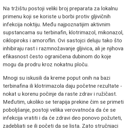
Na tržištu postoji veliki broj preparata za lokalnu
primenu koji se koriste u borbi protiv gljivičnih
infekcija noktiju. Među najpoznatijim aktivnim
supstancama su terbinafin, klotrimazol, mikonazol,
ciklopiroks i amoroflin. Ovi sastojci deluju tako što
inhibiraju rast i razmnožavanje gljivica, ali je njihova
efikasnost često ograničena dubinom do koje
mogu da prodru kroz nokatnu ploču.
Mnogi su iskusili da kreme poput onih na bazi
terbinafina ili klotrimazola daju početne rezultate -
nokat u korenu počinje da raste zdrav i ružičast.
Međutim, ukoliko se terapija prekine čim se primeti
poboljšanje, postoji velika verovatnoća da će se
infekcija vratiti i da će zdravi deo ponovo požuteti,
zadebljati se ili početi da se lista. Zato stručnjaci