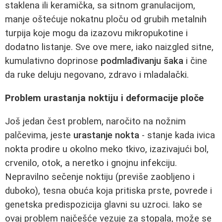
staklena ili keramička, sa sitnom granulacijom,
manje oštećuje nokatnu ploču od grubih metalnih
turpija koje mogu da izazovu mikropukotine i
dodatno listanje. Sve ove mere, iako naizgled sitne,
kumulativno doprinose
podmlađivanju šaka
i čine
da ruke deluju negovano, zdravo i mladalački.
Problem urastanja noktiju i deformacije ploče
Još jedan čest problem, naročito na nožnim
palčevima, jeste
urastanje nokta
- stanje kada ivica
nokta prodire u okolno meko tkivo, izazivajući bol,
crvenilo, otok, a neretko i gnojnu infekciju.
Nepravilno sečenje noktiju (previše zaobljeno i
duboko), tesna obuća koja pritiska prste, povrede i
genetska predispozicija glavni su uzroci. Iako se
ovaj problem najčešće vezuje za stopala, može se