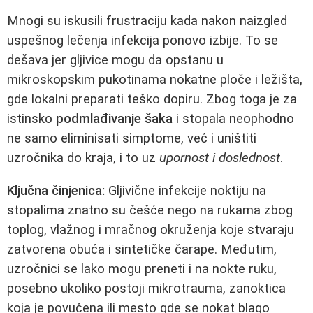
Mnogi su iskusili frustraciju kada nakon naizgled
uspešnog lečenja infekcija ponovo izbije. To se
dešava jer gljivice mogu da opstanu u
mikroskopskim pukotinama nokatne ploče i ležišta,
gde lokalni preparati teško dopiru. Zbog toga je za
istinsko
podmlađivanje šaka
i stopala neophodno
ne samo eliminisati simptome, već i uništiti
uzročnika do kraja, i to uz
upornost i doslednost
.
Ključna činjenica:
Gljivične infekcije noktiju na
stopalima znatno su češće nego na rukama zbog
toplog, vlažnog i mračnog okruženja koje stvaraju
zatvorena obuća i sintetičke čarape. Međutim,
uzročnici se lako mogu preneti i na nokte ruku,
posebno ukoliko postoji mikrotrauma, zanoktica
koja je povučena ili mesto gde se nokat blago