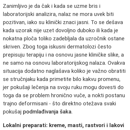
Zanimljivo je da čak i kada se uzme bris i
laboratorijski analizira, nalaz ne mora uvek biti
pozitivan, iako su klinički znaci jasni. To se dešava
kada uzorak nije uzet dovoljno duboko ili kada je
nokatna ploča toliko zadebljala da uzročnik ostane
skriven. Zbog toga iskusni dermatolozi često
prepisuju terapiju i na osnovu jasne kliničke slike, a
ne samo na osnovu laboratorijskog nalaza. Ovakva
situacija dodatno naglašava koliko je važno obratiti
se stručnjaku kada primetite bilo kakvu promenu,
jer pokušaji lečenja na svoju ruku mogu dovesti do
toga da se problem hronično vuče, a nokti postanu
trajno deformisani - što direktno otežava svaki
pokušaj
podmlađivanja šaka
.
Lokalni preparati: kreme, masti, rastvori i lakovi