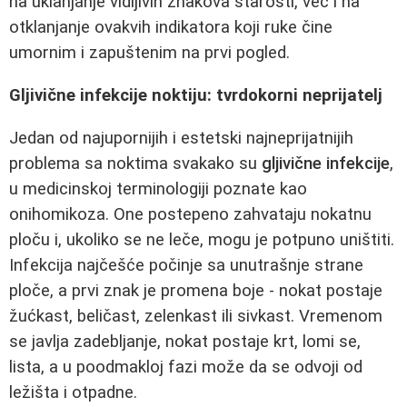
na uklanjanje vidljivih znakova starosti, već i na
otklanjanje ovakvih indikatora koji ruke čine
umornim i zapuštenim na prvi pogled.
Gljivične infekcije noktiju: tvrdokorni neprijatelj
Jedan od najupornijih i estetski najneprijatnijih
problema sa noktima svakako su
gljivične infekcije
,
u medicinskoj terminologiji poznate kao
onihomikoza. One postepeno zahvataju nokatnu
ploču i, ukoliko se ne leče, mogu je potpuno uništiti.
Infekcija najčešće počinje sa unutrašnje strane
ploče, a prvi znak je promena boje - nokat postaje
žućkast, beličast, zelenkast ili sivkast. Vremenom
se javlja zadebljanje, nokat postaje krt, lomi se,
lista, a u poodmakloj fazi može da se odvoji od
ležišta i otpadne.