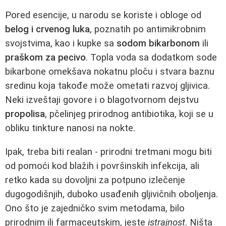
Pored esencije, u narodu se koriste i obloge od
belog i crvenog luka
, poznatih po antimikrobnim
svojstvima, kao i kupke sa
sodom bikarbonom
ili
praškom za pecivo
. Topla voda sa dodatkom sode
bikarbone omekšava nokatnu ploču i stvara baznu
sredinu koja takođe može ometati razvoj gljivica.
Neki izveštaji govore i o blagotvornom dejstvu
propolisa
, pčelinjeg prirodnog antibiotika, koji se u
obliku tinkture nanosi na nokte.
Ipak, treba biti realan - prirodni tretmani mogu biti
od pomoći kod blažih i površinskih infekcija, ali
retko kada su dovoljni za potpuno izlečenje
dugogodišnjih, duboko usađenih gljivičnih oboljenja.
Ono što je zajedničko svim metodama, bilo
prirodnim ili farmaceutskim, jeste
istrajnost
. Ništa