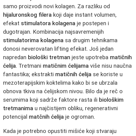
samo proizvodi novi kolagen. Za razliku od
hijaluronskog filera
koji daje instant volumen,
efekat
stimulatora kolagena
je postepen i
dugotrajan. Kombinacija najsavremenijih
stimulatorima kolagena
sa drugim tehnikama
donosi neverovatan lifting efekat. Još jedan
napredan
biološki tretman
jeste upotreba
matičnih
ćelija
. Tretmani
matičnim ćelijama
više nisu naučna
fantastika; ekstrakti
matičnih ćelija
se koriste u
mezoterapijskim koktelima kako bi se ubrzala
obnova tkiva na ćelijskom nivou. Bilo da je reč o
serumima koji sadrže faktore rasta ili
biološkim
tretmanima
u najčistijem obliku, regenerativni
potencijal
matčnih ćelija
je ogroman.
Kada je potrebno opustiti mišiće koji stvaraju