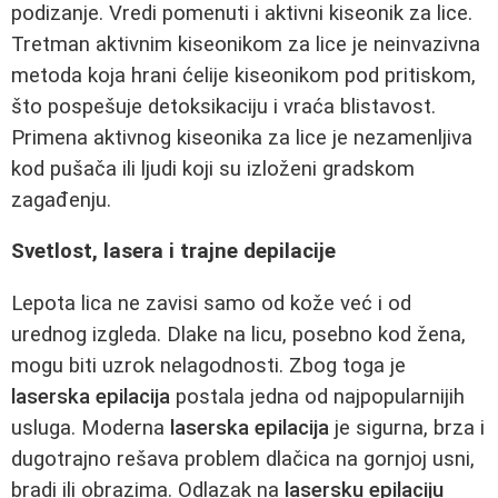
podizanje. Vredi pomenuti i aktivni kiseonik za lice.
Tretman aktivnim kiseonikom za lice je neinvazivna
metoda koja hrani ćelije kiseonikom pod pritiskom,
što pospešuje detoksikaciju i vraća blistavost.
Primena aktivnog kiseonika za lice je nezamenljiva
kod pušača ili ljudi koji su izloženi gradskom
zagađenju.
Svetlost, lasera i trajne depilacije
Lepota lica ne zavisi samo od kože već i od
urednog izgleda. Dlake na licu, posebno kod žena,
mogu biti uzrok nelagodnosti. Zbog toga je
laserska epilacija
postala jedna od najpopularnijih
usluga. Moderna
laserska epilacija
je sigurna, brza i
dugotrajno rešava problem dlačica na gornjoj usni,
bradi ili obrazima. Odlazak na
lasersku epilaciju