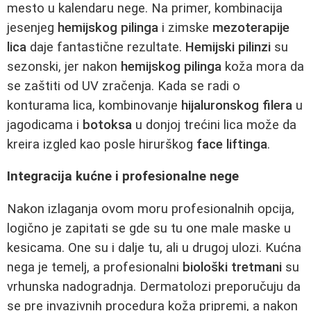
mesto u kalendaru nege. Na primer, kombinacija
jesenjeg
hemijskog pilinga
i zimske
mezoterapije
lica
daje fantastične rezultate.
Hemijski pilinzi
su
sezonski, jer nakon
hemijskog pilinga
koža mora da
se zaštiti od UV zračenja. Kada se radi o
konturama lica, kombinovanje
hijaluronskog filera
u
jagodicama i
botoksa
u donjoj trećini lica može da
kreira izgled kao posle hirurškog
face liftinga
.
Integracija kućne i profesionalne nege
Nakon izlaganja ovom moru profesionalnih opcija,
logično je zapitati se gde su tu one male maske u
kesicama. One su i dalje tu, ali u drugoj ulozi. Kućna
nega je temelj, a profesionalni
biološki tretmani
su
vrhunska nadogradnja. Dermatolozi preporučuju da
se pre invazivnih procedura koža pripremi, a nakon