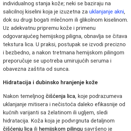
individualnog stanja kože; neki se baziraju na
salicilnoj kiselini koja je izuzetna za
uklanjanje akni
,
dok su drugi bogati mlečnom ili glikolnom kiselinom.
Uz adekvatnu pripremu kože i primenu
odgovarajućeg hemijskog piligna, obnavlja se čitava
tekstura lica. U praksi, postupak se izvodi precizno
i bezbedno, a nakon tretmana hemijskom pilingom
preporučuje se upotreba umirujućih seruma i
obavezna zaštita od sunca.
Hidratacija i dubinsko hranjenje kože
Nakon temeljnog
čišćenja lica
, koje podrazumeva
uklanjanje mitisera i nečistoća daleko efikasnije od
kućnih varijanti sa želatinom ili ugljem, sledi
hidratacija. Koža koja je podvrgnuta detaljnom
čišćenju lica
ili
hemijskom pilingu
savršeno je