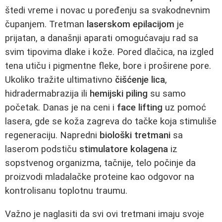
štedi vreme i novac u poređenju sa svakodnevnim
čupanjem. Tretman
laserskom epilacijom
je
prijatan, a današnji aparati omogućavaju rad sa
svim tipovima dlake i kože. Pored dlačica, na izgled
tena utiču i pigmentne fleke, bore i proširene pore.
Ukoliko tražite ultimativno
čišćenje lica
,
hidradermabrazija ili
hemijski piling
su samo
početak. Danas je na ceni i
face lifting
uz pomoć
lasera, gde se koža zagreva do tačke koja stimuliše
regeneraciju. Napredni
biološki tretmani
sa
laserom podstiču
stimulatore kolagena
iz
sopstvenog organizma, tačnije, telo počinje da
proizvodi mladalačke proteine kao odgovor na
kontrolisanu toplotnu traumu.
Važno je naglasiti da svi ovi tretmani imaju svoje