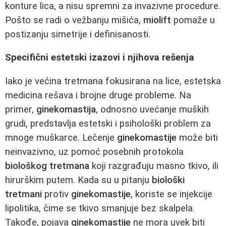
konture lica, a nisu spremni za invazivne procedure.
Pošto se radi o vežbanju mišića,
miolift
pomaže u
postizanju simetrije i definisanosti.
Specifični estetski izazovi i njihova rešenja
Iako je većina tretmana fokusirana na lice, estetska
medicina rešava i brojne druge probleme. Na
primer,
ginekomastija
, odnosno uvećanje muških
grudi, predstavlja estetski i psihološki problem za
mnoge muškarce. Lečenje
ginekomastije
može biti
neinvazivno, uz pomoć posebnih protokola
biološkog tretmana
koji razgrađuju masno tkivo, ili
hirurškim putem. Kada su u pitanju
biološki
tretmani
protiv
ginekomastije
, koriste se injekcije
lipolitika, čime se tkivo smanjuje bez skalpela.
Takođe, pojava
ginekomastije
ne mora uvek biti