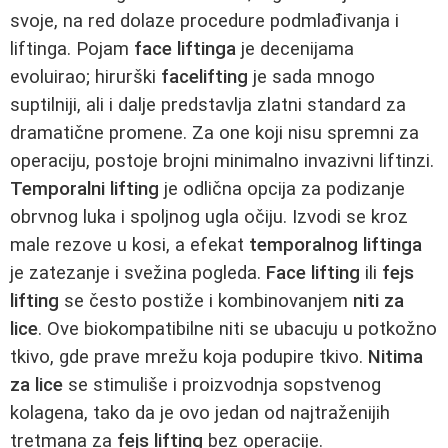
svoje, na red dolaze procedure podmlađivanja i
liftinga. Pojam
face liftinga
je decenijama
evoluirao; hirurški
facelifting
je sada mnogo
suptilniji, ali i dalje predstavlja zlatni standard za
dramatične promene. Za one koji nisu spremni za
operaciju, postoje brojni minimalno invazivni liftinzi.
Temporalni lifting
je odlična opcija za podizanje
obrvnog luka i spoljnog ugla očiju. Izvodi se kroz
male rezove u kosi, a efekat
temporalnog liftinga
je zatezanje i svežina pogleda.
Face lifting
ili
fejs
lifting
se često postiže i kombinovanjem
niti za
lice
. Ove biokompatibilne niti se ubacuju u potkožno
tkivo, gde prave mrežu koja podupire tkivo.
Nitima
za lice
se stimuliše i proizvodnja sopstvenog
kolagena, tako da je ovo jedan od najtraženijih
tretmana za
fejs lifting
bez operacije.