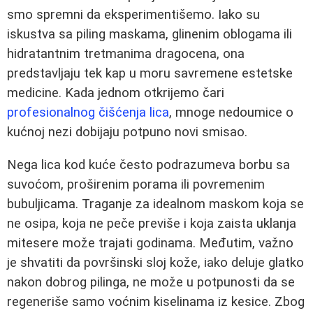
smo spremni da eksperimentišemo. Iako su
iskustva sa piling maskama, glinenim oblogama ili
hidratantnim tretmanima dragocena, ona
predstavljaju tek kap u moru savremene estetske
medicine. Kada jednom otkrijemo čari
profesionalnog čišćenja lica
, mnoge nedoumice o
kućnoj nezi dobijaju potpuno novi smisao.
Nega lica kod kuće često podrazumeva borbu sa
suvoćom, proširenim porama ili povremenim
bubuljicama. Traganje za idealnom maskom koja se
ne osipa, koja ne peče previše i koja zaista uklanja
mitesere može trajati godinama. Međutim, važno
je shvatiti da površinski sloj kože, iako deluje glatko
nakon dobrog pilinga, ne može u potpunosti da se
regeneriše samo voćnim kiselinama iz kesice. Zbog