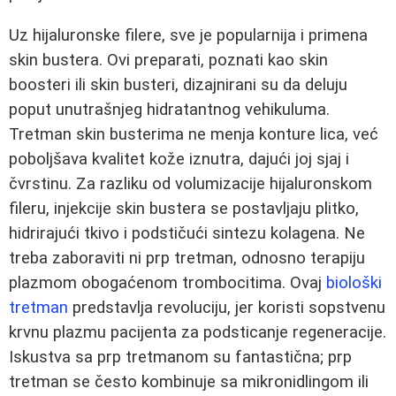
Uz hijaluronske filere, sve je popularnija i primena
skin bustera. Ovi preparati, poznati kao skin
boosteri ili skin busteri, dizajnirani su da deluju
poput unutrašnjeg hidratantnog vehikuluma.
Tretman skin busterima ne menja konture lica, već
poboljšava kvalitet kože iznutra, dajući joj sjaj i
čvrstinu. Za razliku od volumizacije hijaluronskom
fileru, injekcije skin bustera se postavljaju plitko,
hidrirajući tkivo i podstičući sintezu kolagena. Ne
treba zaboraviti ni prp tretman, odnosno terapiju
plazmom obogaćenom trombocitima. Ovaj
biološki
tretman
predstavlja revoluciju, jer koristi sopstvenu
krvnu plazmu pacijenta za podsticanje regeneracije.
Iskustva sa prp tretmanom su fantastična; prp
tretman se često kombinuje sa mikronidlingom ili