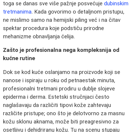
toga se danas sve više pažnje posvećuje
dubinskim
tretmanima
. Kada govorimo o detaljnom pristupu,
ne mislimo samo na hemijski piling već i na čitav
spektar procedura koje podstiču prirodne
mehanizme obnavljanja ćelija.
Zašto je profesionalna nega kompleksnija od
kućne rutine
Dok se kod kuće oslanjamo na proizvode koji se
nanose i ispiraju u roku od petnaestak minuta,
profesionalni tretmani prodiru u dublje slojeve
epiderma i derma. Estetski stručnjaci često
naglašavaju da različiti tipovi kože zahtevaju
različite pristupe; ono što je delotvorno za masnu
kožu sklonu aknama, može biti preagresivno za
osetljivu i dehidriranu kožu. Tu na scenu stupaju