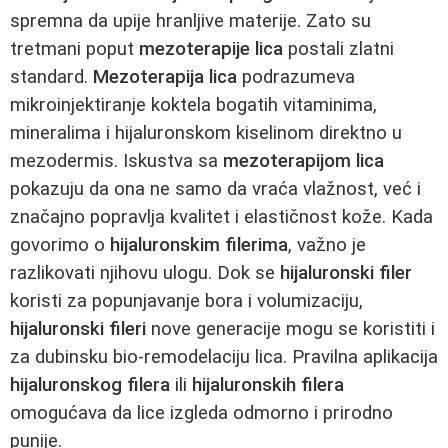
spremna da upije hranljive materije. Zato su
tretmani poput
mezoterapije lica
postali zlatni
standard.
Mezoterapija lica
podrazumeva
mikroinjektiranje koktela bogatih vitaminima,
mineralima i hijaluronskom kiselinom direktno u
mezodermis. Iskustva sa
mezoterapijom lica
pokazuju da ona ne samo da vraća vlažnost, već i
značajno popravlja kvalitet i elastičnost kože. Kada
govorimo o
hijaluronskim filerima
, važno je
razlikovati njihovu ulogu. Dok se
hijaluronski filer
koristi za popunjavanje bora i volumizaciju,
hijaluronski fileri
nove generacije mogu se koristiti i
za dubinsku bio-remodelaciju lica. Pravilna aplikacija
hijaluronskog filera
ili
hijaluronskih filera
omogućava da lice izgleda odmorno i prirodno
punije.