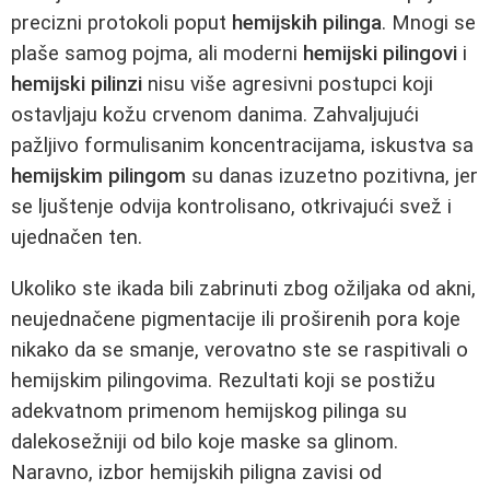
precizni protokoli poput
hemijskih pilinga
. Mnogi se
plaše samog pojma, ali moderni
hemijski pilingovi
i
hemijski pilinzi
nisu više agresivni postupci koji
ostavljaju kožu crvenom danima. Zahvaljujući
pažljivo formulisanim koncentracijama, iskustva sa
hemijskim pilingom
su danas izuzetno pozitivna, jer
se ljuštenje odvija kontrolisano, otkrivajući svež i
ujednačen ten.
Ukoliko ste ikada bili zabrinuti zbog ožiljaka od akni,
neujednačene pigmentacije ili proširenih pora koje
nikako da se smanje, verovatno ste se raspitivali o
hemijskim pilingovima. Rezultati koji se postižu
adekvatnom primenom hemijskog pilinga su
dalekosežniji od bilo koje maske sa glinom.
Naravno, izbor hemijskih piligna zavisi od