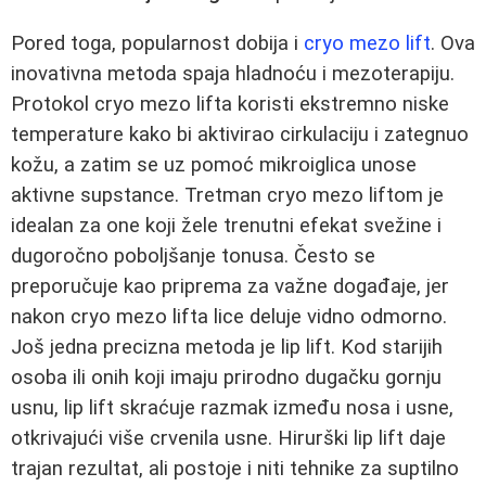
Pored toga, popularnost dobija i
cryo mezo lift
. Ova
inovativna metoda spaja hladnoću i mezoterapiju.
Protokol cryo mezo lifta koristi ekstremno niske
temperature kako bi aktivirao cirkulaciju i zategnuo
kožu, a zatim se uz pomoć mikroiglica unose
aktivne supstance. Tretman cryo mezo liftom je
idealan za one koji žele trenutni efekat svežine i
dugoročno poboljšanje tonusa. Često se
preporučuje kao priprema za važne događaje, jer
nakon cryo mezo lifta lice deluje vidno odmorno.
Još jedna precizna metoda je lip lift. Kod starijih
osoba ili onih koji imaju prirodno dugačku gornju
usnu, lip lift skraćuje razmak između nosa i usne,
otkrivajući više crvenila usne. Hirurški lip lift daje
trajan rezultat, ali postoje i niti tehnike za suptilno