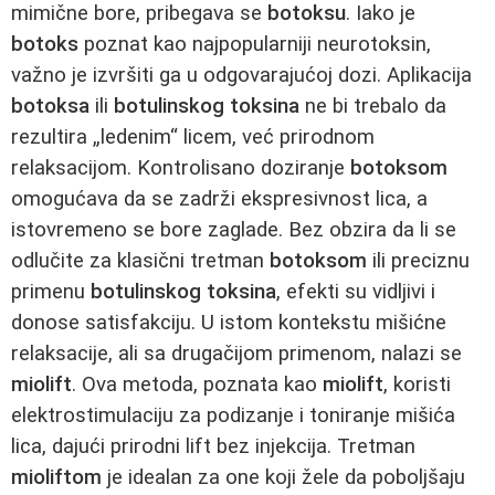
mimične bore, pribegava se
botoksu
. Iako je
botoks
poznat kao najpopularniji neurotoksin,
važno je izvršiti ga u odgovarajućoj dozi. Aplikacija
botoksa
ili
botulinskog toksina
ne bi trebalo da
rezultira „ledenim“ licem, već prirodnom
relaksacijom. Kontrolisano doziranje
botoksom
omogućava da se zadrži ekspresivnost lica, a
istovremeno se bore zaglade. Bez obzira da li se
odlučite za klasični tretman
botoksom
ili preciznu
primenu
botulinskog toksina
, efekti su vidljivi i
donose satisfakciju. U istom kontekstu mišićne
relaksacije, ali sa drugačijom primenom, nalazi se
miolift
. Ova metoda, poznata kao
miolift
, koristi
elektrostimulaciju za podizanje i toniranje mišića
lica, dajući prirodni lift bez injekcija. Tretman
mioliftom
je idealan za one koji žele da poboljšaju