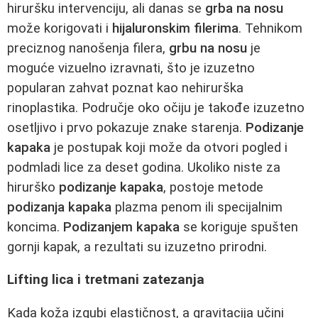
hiruršku intervenciju, ali danas se
grba na nosu
može korigovati i
hijaluronskim filerima
. Tehnikom
preciznog nanošenja filera,
grbu na nosu
je
moguće vizuelno izravnati, što je izuzetno
popularan zahvat poznat kao nehirurška
rinoplastika. Područje oko očiju je takođe izuzetno
osetljivo i prvo pokazuje znake starenja.
Podizanje
kapaka
je postupak koji može da otvori pogled i
podmladi lice za deset godina. Ukoliko niste za
hirurško
podizanje kapaka
, postoje metode
podizanja kapaka
plazma penom ili specijalnim
koncima.
Podizanjem kapaka
se koriguje spušten
gornji kapak, a rezultati su izuzetno prirodni.
Lifting lica i tretmani zatezanja
Kada koža izgubi elastičnost, a gravitacija učini