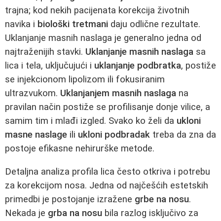
trajna; kod nekih pacijenata korekcija životnih
navika i
biološki tretmani
daju odlične rezultate.
Uklanjanje masnih naslaga je generalno jedna od
najtraženijih stavki.
Uklanjanje masnih naslaga
sa
lica i tela, uključujući i
uklanjanje podbratka
, postiže
se injekcionom lipolizom ili fokusiranim
ultrazvukom.
Uklanjanjem masnih naslaga
na
pravilan način postiže se profilisanje donje vilice, a
samim tim i mlađi izgled. Svako ko želi da
ukloni
masne naslage
ili
ukloni podbradak
treba da zna da
postoje efikasne nehirurške metode.
Detaljna analiza profila lica često otkriva i potrebu
za korekcijom nosa. Jedna od najčešćih estetskih
primedbi je postojanje izražene
grbe na nosu
.
Nekada je
grba na nosu
bila razlog isključivo za