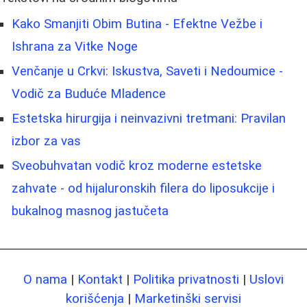
Kako Smanjiti Obim Butina - Efektne Vežbe i
Ishrana za Vitke Noge
Venčanje u Crkvi: Iskustva, Saveti i Nedoumice -
Vodič za Buduće Mladence
Estetska hirurgija i neinvazivni tretmani: Pravilan
izbor za vas
Sveobuhvatan vodič kroz moderne estetske
zahvate - od hijaluronskih filera do liposukcije i
bukalnog masnog jastučeta
O nama
|
Kontakt
|
Politika privatnosti
|
Uslovi
korišćenja
|
Marketinški servisi