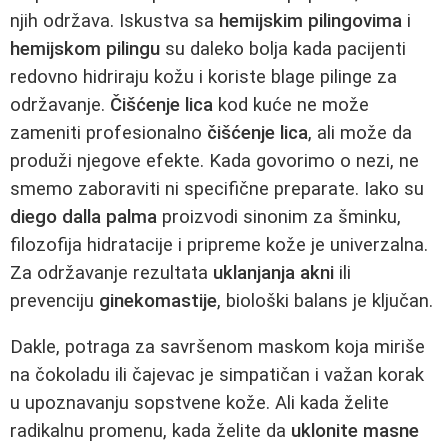
njih održava. Iskustva sa
hemijskim pilingovima
i
hemijskom pilingu
su daleko bolja kada pacijenti
redovno hidriraju kožu i koriste blage pilinge za
održavanje.
Čišćenje lica
kod kuće ne može
zameniti profesionalno
čišćenje lica
, ali može da
produži njegove efekte. Kada govorimo o nezi, ne
smemo zaboraviti ni specifične preparate. Iako su
diego dalla palma
proizvodi sinonim za šminku,
filozofija hidratacije i pripreme kože je univerzalna.
Za održavanje rezultata
uklanjanja akni
ili
prevenciju
ginekomastije
, biološki balans je ključan.
Dakle, potraga za savršenom maskom koja miriše
na čokoladu ili čajevac je simpatičan i važan korak
u upoznavanju sopstvene kože. Ali kada želite
radikalnu promenu, kada želite da
uklonite masne