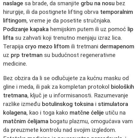
naslage
sa brade, da smanjite
grbu na nosu
bez
hirurgije, ili da postignete lifting obrva
temporalnim
liftingom
, vreme je da posetite stručnjaka.
Podizanje kapaka
hemijskim putem ili uz pomoć
lip
lifta
su zahvati koji trenutno menjaju izraz lica.
Terapija
cryo mezo liftom
ili tretmani
dermapenom
uz
prp tretman
su budućnost regenerativne
medicine.
Bez obzira da li se odlučujete za kućnu masku od
gline i meda, ili pak za kompletan protokol
bioloških
tretmana
, ključ je u informisanosti. Razumevanje
razlike između
botulinskog toksina
i
stimulatora
kolagena
, kao i toga kako
matčne ćelije
utiču na
matčnim ćelijama
bogatu plazmu, omogućava vam
da preuzmete kontrolu nad svojim izgledom.