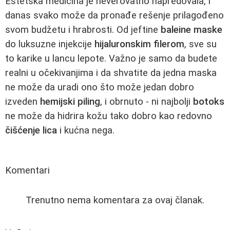
Estetska medicina je neverovatno napredovala, i
danas svako može da pronađe rešenje prilagođeno
svom budžetu i hrabrosti. Od jeftine
baleine maske
do luksuzne injekcije
hijaluronskim filerom
, sve su
to karike u lancu lepote. Važno je samo da budete
realni u očekivanjima i da shvatite da jedna maska
ne može da uradi ono što može jedan dobro
izveden
hemijski piling
, i obrnuto - ni najbolji
botoks
ne može da hidrira kožu tako dobro kao redovno
čišćenje lica
i kućna nega.
Komentari
Trenutno nema komentara za ovaj članak.