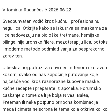
Vitomirka Radančević
2026-06-22
Sveobuhvatan vodič kroz kućnu i profesionalnu
negu lica. Otkrijte kako se iskustva sa maskama za
lice nadovezuju na biološke tretmane, hemijske
pilinge, hijaluronske filere, mezoterapiju lica, botoks
i moderne metode podmlađivanja za besprekorno
zdrav ten.
U beskrajnoj potrazi za savršenim tenom i zdravom
kožom, svako od nas započinje putovanje koje
najčešće vodi kroz raznorazne kupovne maske,
kućne recepte i preparate iz apoteka. Forumsko
ćaskanje o tome da li je bolja Nivea, Balea,
Freeman ili neka potpuno prirodna kombinacija
meda i cimeta neiscrpna je tema koja otkriva koliko