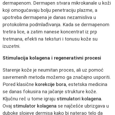
dermapenom. Dermapen stvara mikrokanale u koži
koji omogućavaju bolju penetraciju plazme, a
upotreba dermapena je danas nezamisliva u
protokolima podmlađivanja. Kada se dermapenom
tretira lice, a zatim nanese koncentrat iz prp
tretmana, efekti na teksturi i tonusu kože su
izuzetni.
Stimulacija kolagena i regenerativni procesi
Starenje kože je neumitan proces, ali uz pomoć
savremenih metoda možemo ga značajno usporiti.
Pored klasične
korekcije bora
, estetska medicina
se danas fokusira na jačanje strukture kože.
Ključnu reč u tome igraju
stimulatori kolagena
.
Ovaj
stimulator kolagena
se najčešće ubrizgava u
duboke slojeve dermisa kako bi naterao telo da