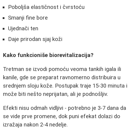
Poboljša elastičnost i čvrstoću
Smanji fine bore
Ujednači ten
Daje prirodan sjaj koži
Kako funkcioniše biorevitalizacija?
Tretman se izvodi pomoću veoma tankih igala ili
kanile, gde se preparat ravnomerno distribuira u
srednjem sloju kože. Postupak traje 15-30 minuta i
može biti nešto neprijatan, ali je podnošljiv.
Efekti nisu odmah vidljivi - potrebno je 3-7 dana da
se vide prve promene, dok puni efekat dolazi do
izražaja nakon 2-4 nedelje.