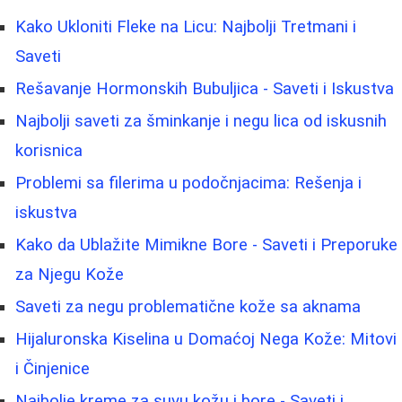
Kako Ukloniti Fleke na Licu: Najbolji Tretmani i
Saveti
Rešavanje Hormonskih Bubuljica - Saveti i Iskustva
Najbolji saveti za šminkanje i negu lica od iskusnih
korisnica
Problemi sa filerima u podočnjacima: Rešenja i
iskustva
Kako da Ublažite Mimikne Bore - Saveti i Preporuke
za Njegu Kože
Saveti za negu problematične kože sa aknama
Hijaluronska Kiselina u Domaćoj Nega Kože: Mitovi
i Činjenice
Najbolje kreme za suvu kožu i bore - Saveti i