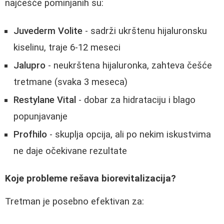
najčešće pominjanih su:
Juvederm Volite
- sadrži ukrštenu hijaluronsku
kiselinu, traje 6-12 meseci
Jalupro
- neukrštena hijaluronka, zahteva češće
tretmane (svaka 3 meseca)
Restylane Vital
- dobar za hidrataciju i blago
popunjavanje
Profhilo
- skuplja opcija, ali po nekim iskustvima
ne daje očekivane rezultate
Koje probleme rešava biorevitalizacija?
Tretman je posebno efektivan za: