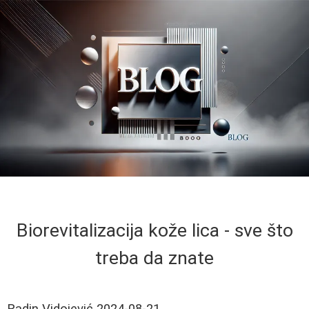
Biorevitalizacija kože lica - sve što
treba da znate
Radin Vidojević
2024-08-21