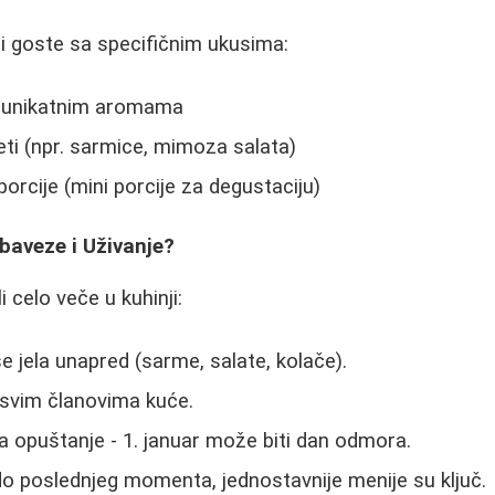
ili goste sa specifičnim ukusima:
 unikatnim aromama
eti (npr. sarmice, mimoza salata)
orcije (mini porcije za degustaciju)
baveze i Uživanje?
i celo veče u kuhinji:
e jela unapred (sarme, salate, kolače).
 svim članovima kuće.
 opuštanje - 1. januar može biti dan odmora.
do poslednjeg momenta, jednostavnije menije su ključ.