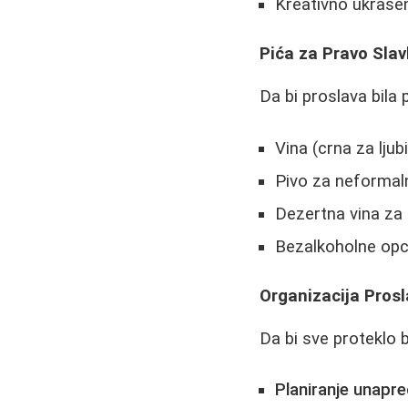
Kreativno ukrašen
Pića za Pravo Slav
Da bi proslava bila
Vina (crna za ljubi
Pivo za neformaln
Dezertna vina za
Bezalkoholne opci
Organizacija Prosl
Da bi sve proteklo 
Planiranje unapre