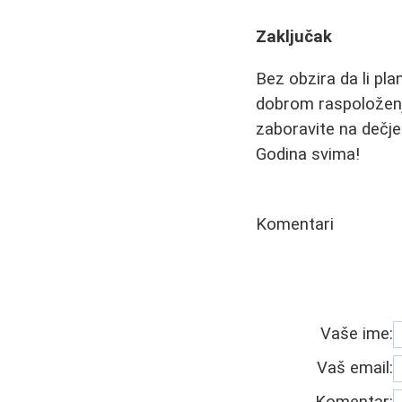
Zaključak
Bez obzira da li pla
dobrom raspoloženju
zaboravite na dečje 
Godina svima!
Komentari
Vaše ime:
Vaš email:
Komentar: