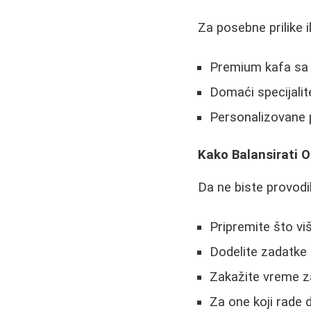
Za posebne prilike 
Premium kafa sa
Domaći specijalit
Personalizovane p
Kako Balansirati O
Da ne biste provodil
Pripremite što viš
Dodelite zadatke
Zakažite vreme za
Za one koji rade 