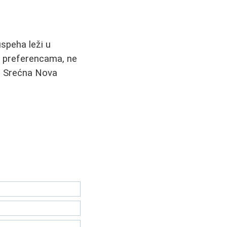
uspeha leži u
im preferencama, ne
a. Srećna Nova