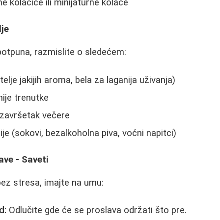
e kolačiće ili minijaturne kolače
lje
 potpuna, razmislite o sledećem:
telje jakijih aroma, bela za laganija uživanja)
ije trenutke
 završetak večere
je (sokovi, bezalkoholna piva, voćni napitci)
ave - Saveti
bez stresa, imajte na umu:
d:
Odlučite gde će se proslava održati što pre.