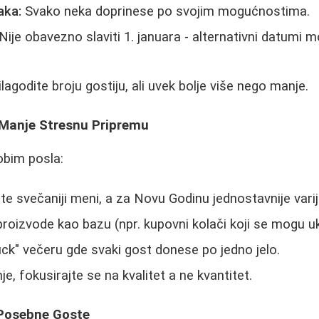
aka:
Svako neka doprinese po svojim mogućnostima.
Nije obavezno slaviti 1. januara - alternativni datumi m
lagodite broju gostiju, ali uvek bolje više nego manje.
a Manje Stresnu Pripremu
obim posla:
te svečaniji meni, a za Novu Godinu jednostavnije varij
proizvode kao bazu (npr. kupovni kolači koji se mogu ukr
uck" večeru gde svaki gost donese po jedno jelo.
e, fokusirajte se na kvalitet a ne kvantitet.
 Posebne Goste