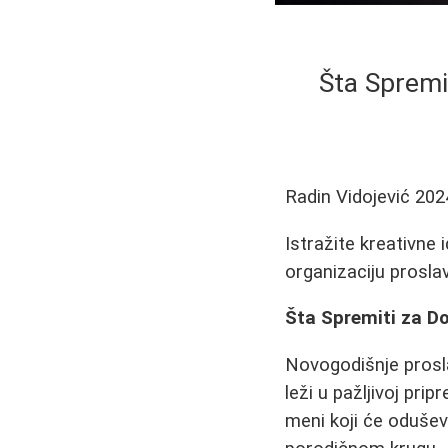
Šta Spremi
Radin Vidojević
202
Istražite kreativne 
organizaciju prosla
Šta Spremiti za Do
Novogodišnje proslav
leži u pažljivoj pri
meni koji će oduševit