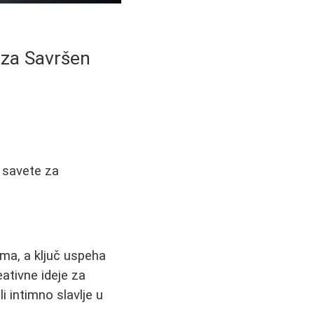
 za Savršen
i savete za
ima, a ključ uspeha
eativne ideje za
li intimno slavlje u