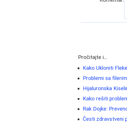
Pročitajte i...
Kako Ukloniti Fleke
Problemi sa fileri
Hijaluronska Kisel
Kako rešiti problem
Rak Dojke: Prevenc
Česti zdravstveni p