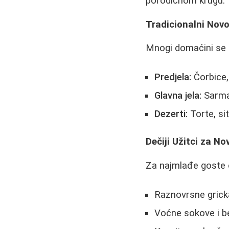
porodičnom krugu.
Tradicionalni Novo
Mnogi domaćini se o
Predjela:
Čorbice,
Glavna jela:
Sarma,
Dezerti:
Torte, sit
Dečiji Užitci za N
Za najmlađe goste 
Raznovrsne grickal
Voćne sokove i b