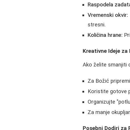
Raspodela zadat
Vremenski okvir:
stresni.
Količina hrane:
Pri
Kreativne Ideje z
Ako želite smanjiti 
Za Božić pripremi
Koristite gotove 
Organizujte "potl
Za manje okupljanj
Posebni Dodiri za