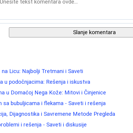
Slanje komentara
 na Licu: Najbolji Tretmani i Saveti
ma u podočnjacima: Rešenja i iskustva
ina u Domaćoj Nega Kože: Mitovi i Činjenice
 sa bubuljicama i flekama - Saveti i rešenja
ija, Dijagnostika i Savremene Metode Pregleda
roblemi i rešenja - Saveti i diskusije