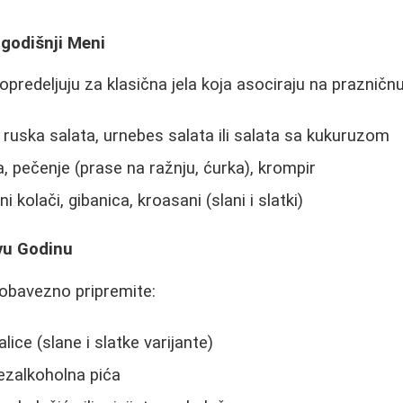
godišnji Meni
predeljuju za klasična jela koja asociraju na prazničn
 ruska salata, urnebes salata ili salata sa kukuruzom
 pečenje (prase na ražnju, ćurka), krompir
ni kolači, gibanica, kroasani (slani i slatki)
ovu Godinu
obavezno pripremite:
ice (slane i slatke varijante)
ezalkoholna pića