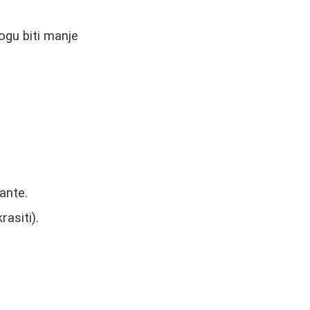
ogu biti manje
ante.
asiti).