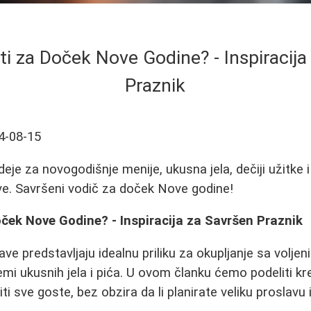
ti za Doček Nove Godine? - Inspiracija
Praznik
4-08-15
ideje za novogodišnje menije, ukusna jela, dečiji užitke 
ve. Savršeni vodič za doček Nove godine!
ček Nove Godine? - Inspiracija za Savršen Praznik
e predstavljaju idealnu priliku za okupljanje sa voljen
premi ukusnih jela i pića. U ovom članku ćemo podeliti kr
i sve goste, bez obzira da li planirate veliku proslavu i