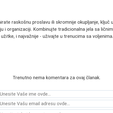
nirate raskošnu proslavu ili skromnije okupljanje, ključ 
 i organizaciji. Kombinujte tradicionalna jela sa ličn
užitke, i najvažnije - uživajte u trenucima sa voljenim
Trenutno nema komentara za ovaj članak.