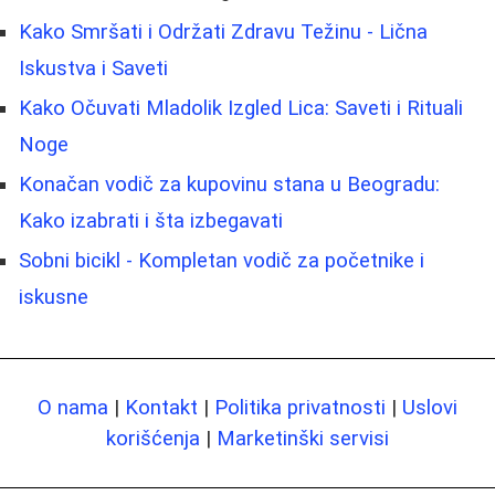
Kako Smršati i Održati Zdravu Težinu - Lična
Iskustva i Saveti
Kako Očuvati Mladolik Izgled Lica: Saveti i Rituali
Noge
Konačan vodič za kupovinu stana u Beogradu:
Kako izabrati i šta izbegavati
Sobni bicikl - Kompletan vodič za početnike i
iskusne
O nama
|
Kontakt
|
Politika privatnosti
|
Uslovi
korišćenja
|
Marketinški servisi