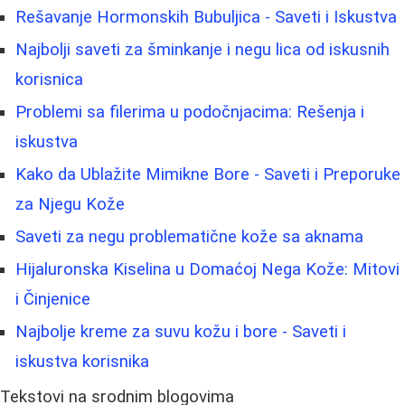
Rešavanje Hormonskih Bubuljica - Saveti i Iskustva
Najbolji saveti za šminkanje i negu lica od iskusnih
korisnica
Problemi sa filerima u podočnjacima: Rešenja i
iskustva
Kako da Ublažite Mimikne Bore - Saveti i Preporuke
za Njegu Kože
Saveti za negu problematične kože sa aknama
Hijaluronska Kiselina u Domaćoj Nega Kože: Mitovi
i Činjenice
Najbolje kreme za suvu kožu i bore - Saveti i
iskustva korisnika
Tekstovi na srodnim blogovima