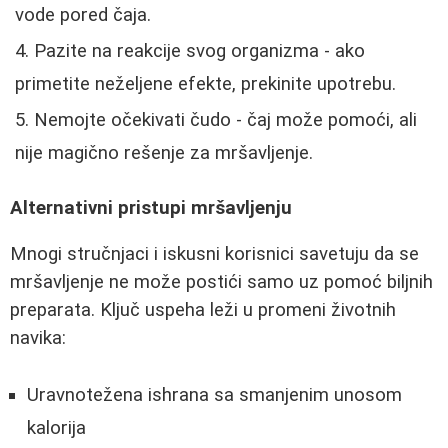
vode pored čaja.
Pazite na reakcije svog organizma - ako
primetite neželjene efekte, prekinite upotrebu.
Nemojte očekivati čudo - čaj može pomoći, ali
nije magično rešenje za mršavljenje.
Alternativni pristupi mršavljenju
Mnogi stručnjaci i iskusni korisnici savetuju da se
mršavljenje ne može postići samo uz pomoć biljnih
preparata. Ključ uspeha leži u promeni životnih
navika:
Uravnotežena ishrana sa smanjenim unosom
kalorija