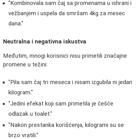
"Kombinovala sam čaj sa promenama u ishrani i
vežbanjem i uspela da smršam 4kg za mesec
dana."
Neutralna i negativna iskustva
Međutim, mnogi korisnici nisu primetili značajne
promene u težini:
"Pila sam čaj tri meseca i nisam izgubila ni jedan
kilogram."
"Jedini efekat koji sam primetila je češće
odlazak u toalet."
"Nakon prestanka korišćenja, kilogrami su se
brzo vratili."