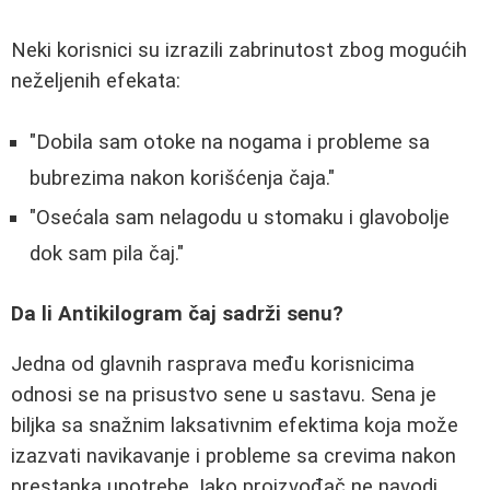
Neki korisnici su izrazili zabrinutost zbog mogućih
neželjenih efekata:
"Dobila sam otoke na nogama i probleme sa
bubrezima nakon korišćenja čaja."
"Osećala sam nelagodu u stomaku i glavobolje
dok sam pila čaj."
Da li Antikilogram čaj sadrži senu?
Jedna od glavnih rasprava među korisnicima
odnosi se na prisustvo sene u sastavu. Sena je
biljka sa snažnim laksativnim efektima koja može
izazvati navikavanje i probleme sa crevima nakon
prestanka upotrebe. Iako proizvođač ne navodi