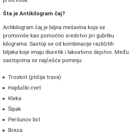
Šta je Antikilogram čaj?
Antikilogram čaj je biljna mešavina koja se
promoviše kao pomoćno sredstvo pri gubitku
kilograma. Sastoji se od kombinacije različitih
biljaka koje imaju diuretik i laksativno dejstvo. Među
sastojcima se najčešće pominju:
Troskot (ptičija trava)
Hajdučki cvet
Kleka
Šipak
Peršunov list
Breza