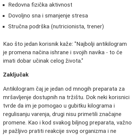
Redovna fizička aktivnost
Dovoljno sna i smanjenje stresa
Stručna podrška (nutricionista, trener)
Kao što jedan korisnik kaže: "Najbolji antikilogram
je promena načina ishrane i svojih navika - to će
imati dobar učinak celog života."
Zaključak
Antikilogram čaj je jedan od mnogih preparata za
mršavljenje dostupnih na tržištu. Dok neki korisnici
tvrde da im je pomogao u gubitku kilograma i
regulisanju varenja, drugi nisu primetili značajne
promene. Kao i kod svakog biljnog preparata, važno
je pažljivo pratiti reakcije svog organizma i ne