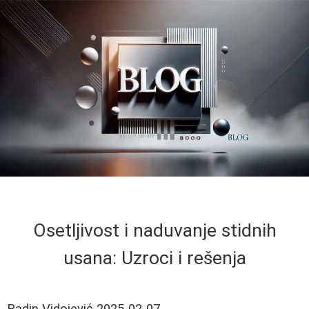
Osetljivost i naduvanje stidnih
usana: Uzroci i rešenja
Radin Vidojević
2025-02-07