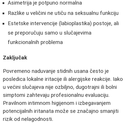
Asimetrija je potpuno normalna
Razlike u veličini ne utiču na seksualnu funkciju
Estetske intervencije (labioplastika) postoje, ali
se preporučuju samo u slučajevima
funkcionalnih problema
Zaključak
Povremeno naduvanje stidnih usana često je
posledica lokalne iritacije ili alergijske reakcije. Iako
u većini slučajeva nije ozbiljno, dugotrajni ili bolni
simptomi zahtevaju profesionalnu evaluaciju.
Pravilnom intimnom higijenom i izbegavanjem
potencijalnih iritanata može se značajno smanjiti
rizik od nelagodnosti.