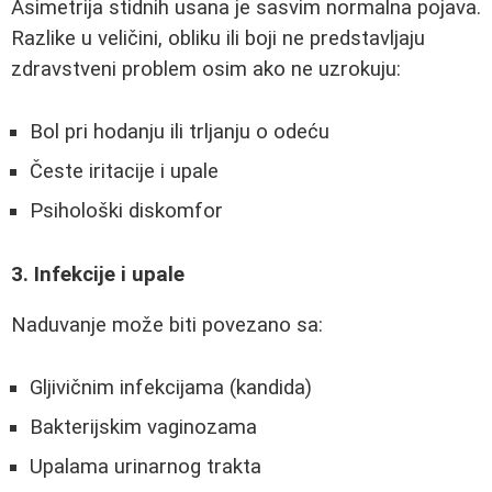
Asimetrija stidnih usana je sasvim normalna pojava.
Razlike u veličini, obliku ili boji ne predstavljaju
zdravstveni problem osim ako ne uzrokuju:
Bol pri hodanju ili trljanju o odeću
Česte iritacije i upale
Psihološki diskomfor
3. Infekcije i upale
Naduvanje može biti povezano sa:
Gljivičnim infekcijama (kandida)
Bakterijskim vaginozama
Upalama urinarnog trakta