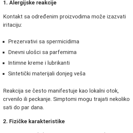
1. Alergijske reakcije
Kontakt sa određenim proizvodima može izazvati
iritaciju:
Prezervativi sa spermicidima
Dnevni ulošci sa parfemima
Intimne kreme i lubrikanti
Sintetički materijali donjeg veša
Reakcija se često manifestuje kao lokalni otok,
crvenilo ili peckanje. Simptomi mogu trajati nekoliko
sati do par dana.
2. Fizičke karakteristike