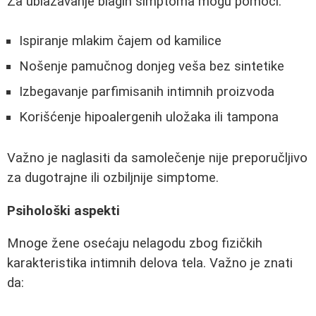
Za ublažavanje blagih simptoma mogu pomoći:
Ispiranje mlakim čajem od kamilice
Nošenje pamučnog donjeg veša bez sintetike
Izbegavanje parfimisanih intimnih proizvoda
Korišćenje hipoalergenih uložaka ili tampona
Važno je naglasiti da samolečenje nije preporučljivo
za dugotrajne ili ozbiljnije simptome.
Psihološki aspekti
Mnoge žene osećaju nelagodu zbog fizičkih
karakteristika intimnih delova tela. Važno je znati
da: