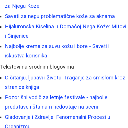
za Njegu Kože
Saveti za negu problematične kože sa aknama
Hijaluronska Kiselina u Domaćoj Nega Kože: Mitovi
i Činjenice
Najbolje kreme za suvu kožu i bore - Saveti i
iskustva korisnika
Tekstovi na srodnim blogovima
O čitanju, ljubavi i životu: Traganje za smislom kroz
stranice knjiga
Pozorišni vodič za letnje festivale - najbolje
predstave i šta nam nedostaje na sceni
Gladovanje i Zdravlje: Fenomenalni Procesi u
Organizmu