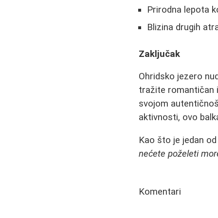
Prirodna lepota k
Blizina drugih at
Zaključak
Ohridsko jezero nudi
tražite romantičan i
svojom autentično
aktivnosti, ovo balk
Kao što je jedan od
nećete poželeti more
Komentari