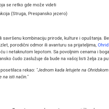
oja se retko gde može videti
rakcija (Struga, Prespansko jezero)
 savršenu kombinaciju prirode, kulture i opuštanja. Bez
zlet, porodični odmor ili avanturu sa prijateljima,
Ohrid
šću i netaknutom lepotom. Sa povoljnim cenama i b
ansko čudo zaslužuje da bude na vašoj listi želja za pu
 posetilaca rekao:
"Jednom kada letujete na Ohridskom 
 na isti način."