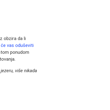
 obzira da li
 će vas oduševiti
ogatom ponudom
tovanja.
jezeru, više nikada