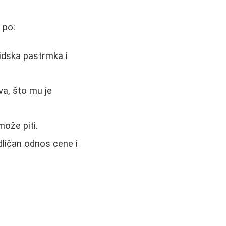
 po:
idska pastrmka i
a, što mu je
može piti.
dličan odnos cene i