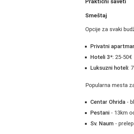
Praktični saveti
Smeštaj
Opcije za svaki bud
Privatni apartma
Hoteli 3*
: 25-50€
Luksuzni hoteli
: 
Popularna mesta za
Centar Ohrida
- b
Pestani
- 13km od 
Sv. Naum
- prelep