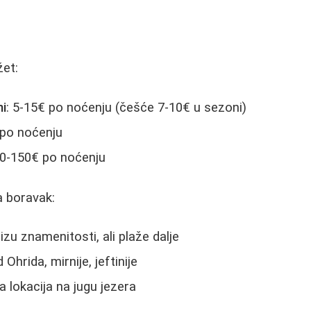
žet:
ni
: 5-15€ po noćenju (češće 7-10€ u sezoni)
 po noćenju
70-150€ po noćenju
 boravak:
lizu znamenitosti, ali plaže dalje
Ohrida, mirnije, jeftinije
a lokacija na jugu jezera