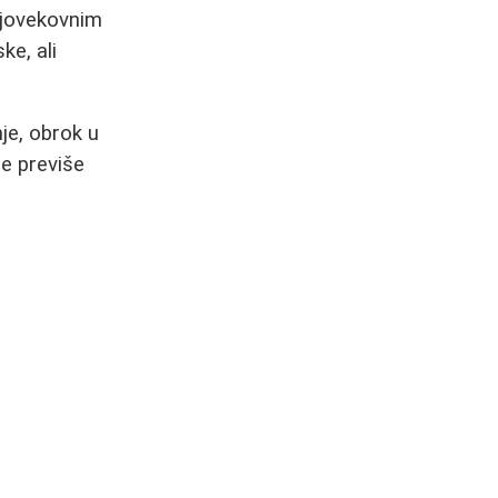
njovekovnim
ke, ali
je, obrok u
ne previše