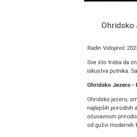
Ohridsko 
Radin Vidojević
202
Sve što treba da zn
iskustva putnika. S
Ohridsko Jezero -
Ohridsko jezero, sm
najlepših prirodnih
očuvavnom prirod
od gužvi modernih t