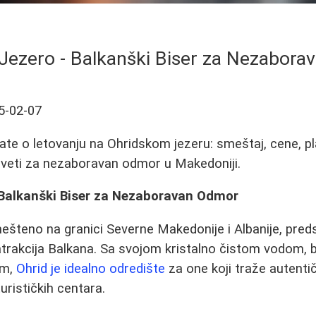
Jezero - Balkanški Biser za Nezabor
5-02-07
ate o letovanju na Ohridskom jezeru: smeštaj, cene, pl
aveti za nezaboravan odmor u Makedoniji.
 Balkanški Biser za Nezaboravan Odmor
ešteno na granici Severne Makedonije i Albanije, preds
 atrakcija Balkana. Sa svojom kristalno čistom vodom, 
om,
Ohrid je idealno odredište
za one koji traže autenti
urističkih centara.