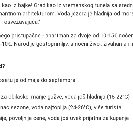
ta kao iz bajke! Grad kao iz vremenskog tunela sa sred
inantnom arhitekturom. Voda jezera je hladnija od mors
 i osvežavajuća."
nego pristupačne - apartman za dvoje od 10-15€ noćen
10€. Narod je gostoprimljiv, a noćni život živahan ali 
d?
posetu je od maja do septembra:
 za obilaske, manje gužve, voda još hladnija (18-22°C)
nac sezone, voda najtoplija (24-26°C), više turista
ije, povoljnije cene, voda još uvek prijatna za kupanje