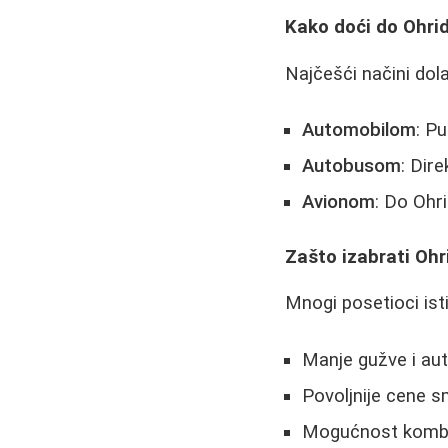
Kako doći do Ohri
Najčešći načini dol
Automobilom
: Pu
Autobusom
: Dire
Avionom
: Do Ohri
Zašto izabrati Oh
Mnogi posetioci is
Manje gužve i aut
Povoljnije cene s
Mogućnost kombi