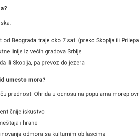
da?
aska:
t od Beograda traje oko 7 sati (preko Skoplja ili Prilepa
ktne linije iz većih gradova Srbije
da ili Skoplja, pa prevoz do jezera
rid umesto mora?
tiču prednosti Ohrida u odnosu na popularna moreplovn
entičnije iskustvo
meštaja i hrane
novanja odmora sa kulturnim obilascima