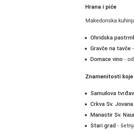
Hrana i piće
Makedonska kuhinja 
Ohridska pastrm
Gravče na tavče
-
Domace vino
- od
Znamenitosti koje
Samuilova tvrđa
Crkva Sv. Jovana
Manastir Sv. Na
Stari grad
- šetnj