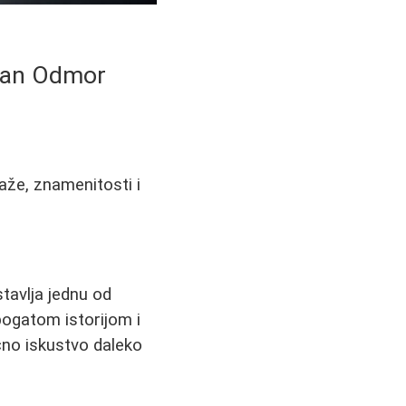
avan Odmor
aže, znamenitosti i
tavlja jednu od
bogatom istorijom i
čno iskustvo daleko