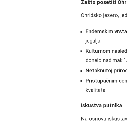
Zašto posetiti Ohr
Ohridsko jezero, jed
Endemskim vrst
jegulja.
Kulturnom nasle
donelo nadimak "
Netaknutoj prirod
Pristupačnim ce
kvaliteta.
Iskustva putnika
Na osnovu iskustava