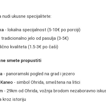
nudi ukusne specijalitete:
ka
- lokalna specijalnost (5-10€ po porciji)
 tradicionalno jelo od pasulja (3-5€)
lično kvaliteta (1.5-3€ po čaši)
 ne smete propustiti
va
- panoramski pogled na grad i jezero
 Kaneo
- simbol Ohrida, smeštena na litici
um
- 29km od Ohrida, vožnja brodom nezaboravno isku
a kroz istoriju