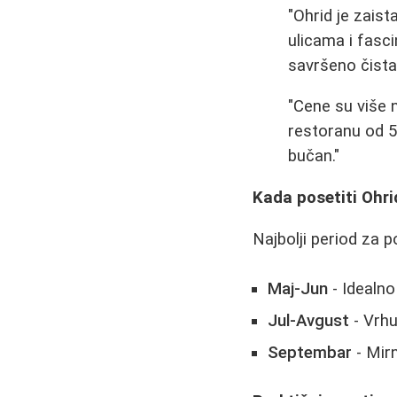
"Ohrid je zais
ulicama i fasc
savršeno čista
"Cene su više 
restoranu od 5-
bučan."
Kada posetiti Ohri
Najbolji period za 
Maj-Jun
- Idealno
Jul-Avgust
- Vrhu
Septembar
- Mirn