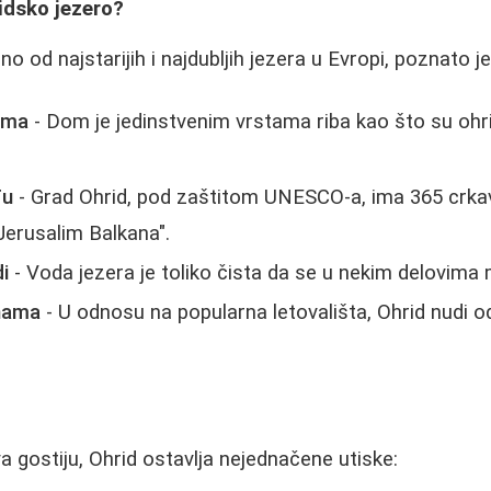
idsko jezero?
no od najstarijih i najdubljih jezera u Evropi, poznato je
ama
- Dom je jedinstvenim vrstama riba kao što su ohr
đu
- Grad Ohrid, pod zaštitom UNESCO-a, ima 365 crkav
Jerusalim Balkana".
i
- Voda jezera je toliko čista da se u nekim delovima 
nama
- U odnosu na popularna letovališta, Ohrid nudi o
 gostiju, Ohrid ostavlja nejednačene utiske: