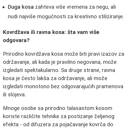
Duga kosa
zahteva više vremena za negu, ali
nudi najviše mogućnosti za kreativno stiliziranje.
Kovrdžava ili ravna kosa: šta vam više
odgovara?
Prirodno kovrdžava kosa može biti pravi izazov za
održavanje, ali kada je pravilno negovana, može
izgledati spektakularno. Sa druge strane, ravna
kosa je često lakša za održavanje, ali može
izgledati monotono bez odgovarajućih pramenova
ili slojeva.
Mnoge osobe sa prirodno talasastom kosom
koriste različite tehnike za postizanje željenog
efekta - od difuzera za pojačavanje kovrča do