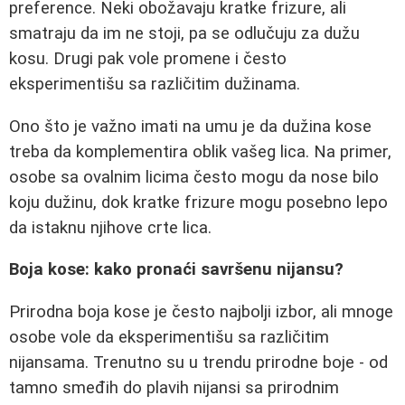
preference. Neki obožavaju kratke frizure, ali
smatraju da im ne stoji, pa se odlučuju za dužu
kosu. Drugi pak vole promene i često
eksperimentišu sa različitim dužinama.
Ono što je važno imati na umu je da dužina kose
treba da komplementira oblik vašeg lica. Na primer,
osobe sa ovalnim licima često mogu da nose bilo
koju dužinu, dok kratke frizure mogu posebno lepo
da istaknu njihove crte lica.
Boja kose: kako pronaći savršenu nijansu?
Prirodna boja kose je često najbolji izbor, ali mnoge
osobe vole da eksperimentišu sa različitim
nijansama. Trenutno su u trendu prirodne boje - od
tamno smeđih do plavih nijansi sa prirodnim