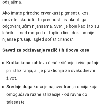
odsjajima.
Ako imate prirodno crvenkast pigment u kosi,
možete iskoristiti tu prednost i istaknuti ga
odgovarajućim nijansama. Svetlije boje kao što su
lešnik ili med mogu dati toplinu licu, dok tamnije
nijanse pružaju izgled sofisticiranosti.
Saveti za održavanje različitih tipova kose
Kratka kosa
zahteva češće šišanje i više pažnje
pri stiliziranju, ali je praktičnija za svakodnevni
život.
Srednje duga kosa
je najsvestranija opcija koja
omogućava razne stilizacije - od ravne do
talasaste.