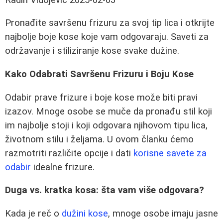
Pronađite savršenu frizuru za svoj tip lica i otkrijte
najbolje boje kose koje vam odgovaraju. Saveti za
održavanje i stiliziranje kose svake dužine.
Kako Odabrati Savršenu Frizuru i Boju Kose
Odabir prave frizure i boje kose može biti pravi
izazov. Mnoge osobe se muče da pronađu stil koji
im najbolje stoji i koji odgovara njihovom tipu lica,
životnom stilu i željama. U ovom članku ćemo
razmotriti različite opcije i dati
korisne savete za
odabir
idealne frizure.
Duga vs. kratka kosa: šta vam više odgovara?
Kada je reč o
dužini kose
, mnoge osobe imaju jasne