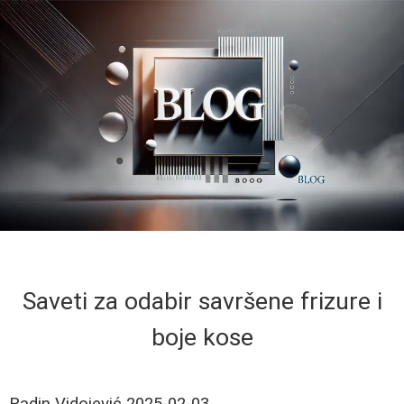
Saveti za odabir savršene frizure i
boje kose
Radin Vidojević
2025-02-03