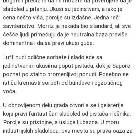
bogate i precizne da ne možete da poverujete da je
sladoled u pitanju. Ukusi su jedinstveni, a iako je
cena nešto viša, porcije su izdašne. Jedna reč:
savršenstvo. Moritz je nekada bio standard, ali sve
češće ljudi primećuju da je neutralna baza previše
dominantna i da se pravi ukusi gube.
Luff nudi odlične sorbete i sladolede sa
jedinstvenim ukusima poput pistaća, dok je Sapore
poznat po stalno promenljivoj ponudi. Posebno se
ističu kremasti sorbeti od bundeve i egzotičnog
voća.
U obnovljenom delu grada otvorila se i gelaterija
koja pravi fantastičan sladoled od pistaća i lešnika.
Porcije su pristojne, a usluga ljubazna. U moru
industrijskih sladoleda, ova mesta su prava oaza za