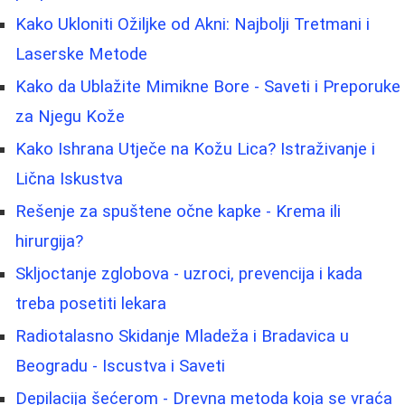
Kako Ukloniti Ožiljke od Akni: Najbolji Tretmani i
Laserske Metode
Kako da Ublažite Mimikne Bore - Saveti i Preporuke
za Njegu Kože
Kako Ishrana Utječe na Kožu Lica? Istraživanje i
Lična Iskustva
Rešenje za spuštene očne kapke - Krema ili
hirurgija?
Skljoctanje zglobova - uzroci, prevencija i kada
treba posetiti lekara
Radiotalasno Skidanje Mladeža i Bradavica u
Beogradu - Iscustva i Saveti
Depilacija šećerom - Drevna metoda koja se vraća