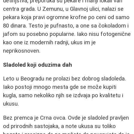
detinjstva, preporuka su pekare i manji lokali van
centra grada. U Zemunu, u Glavnoj ulici, nalazi se
pekara koja pravi ogromne krofne po ceni od samo
80 dinara. Testo je pufnasto, a one sa čokoladom i
jafom su posebno popularne. Iako nisu fotogenične
kao one iz modernih radnji, ukus im je
neprikosnoven.
Sladoled koji oduzima dah
Leto u Beogradu ne prolazi bez dobrog sladoleda.
Iako postoji mnogo mesta gde se može kupiti
kugla, samo nekoliko njih se izdvaja po kvalitetu i
ukusu.
Bez premca je Crna ovca. Ovde je sladoled pravljen
od prirodnih sastojaka, a note ukusa su toliko