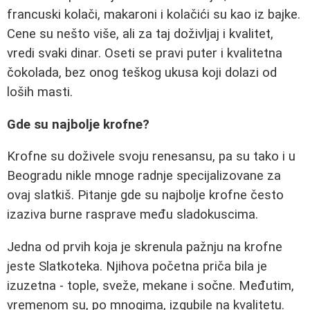
francuski kolači, makaroni i kolačići su kao iz bajke.
Cene su nešto više, ali za taj doživljaj i kvalitet,
vredi svaki dinar. Oseti se pravi puter i kvalitetna
čokolada, bez onog teškog ukusa koji dolazi od
loših masti.
Gde su najbolje krofne?
Krofne su doživele svoju renesansu, pa su tako i u
Beogradu nikle mnoge radnje specijalizovane za
ovaj slatkiš. Pitanje gde su najbolje krofne često
izaziva burne rasprave među sladokuscima.
Jedna od prvih koja je skrenula pažnju na krofne
jeste Slatkoteka. Njihova početna priča bila je
izuzetna - tople, sveže, mekane i sočne. Međutim,
vremenom su, po mnogima, izgubile na kvalitetu.