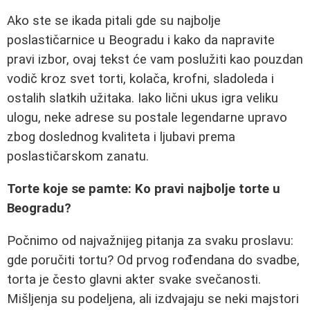
Ako ste se ikada pitali gde su najbolje
poslastičarnice u Beogradu i kako da napravite
pravi izbor, ovaj tekst će vam poslužiti kao pouzdan
vodič kroz svet torti, kolača, krofni, sladoleda i
ostalih slatkih užitaka. Iako lični ukus igra veliku
ulogu, neke adrese su postale legendarne upravo
zbog doslednog kvaliteta i ljubavi prema
poslastičarskom zanatu.
Torte koje se pamte: Ko pravi najbolje torte u
Beogradu?
Počnimo od najvažnijeg pitanja za svaku proslavu:
gde poručiti tortu? Od prvog rođendana do svadbe,
torta je često glavni akter svake svečanosti.
Mišljenja su podeljena, ali izdvajaju se neki majstori