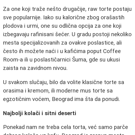
Za one koji traže nešto drugačije, raw torte postaju
sve popularnije. Iako su kalorične zbog orašastih
plodova i urmi, one su odlična opcija za one koji
izbegavaju rafinisani šećer. U gradu postoji nekoliko
mesta specijalizovanih za ovakve poslastice, ali
često ih možete naći i u kafićima poput Coffee
Room-a ili u poslastičarnici Šuma, gde su ukusi
zaista na zavidnom nivou.
U svakom slučaju, bilo da volite klasične torte sa
orasima i kremom, ili moderne mus torte sa
egzotičnim voćem, Beograd ima šta da ponudi.
Najbolji kolači i sitni deserti
Ponekad nam ne treba cela torta, već samo parče