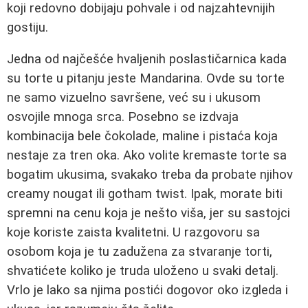
koji redovno dobijaju pohvale i od najzahtevnijih
gostiju.
Jedna od najčešće hvaljenih poslastičarnica kada
su torte u pitanju jeste Mandarina. Ovde su torte
ne samo vizuelno savršene, već su i ukusom
osvojile mnoga srca. Posebno se izdvaja
kombinacija bele čokolade, maline i pistaća koja
nestaje za tren oka. Ako volite kremaste torte sa
bogatim ukusima, svakako treba da probate njihov
creamy nougat ili gotham twist. Ipak, morate biti
spremni na cenu koja je nešto viša, jer su sastojci
koje koriste zaista kvalitetni. U razgovoru sa
osobom koja je tu zadužena za stvaranje torti,
shvatićete koliko je truda uloženo u svaki detalj.
Vrlo je lako sa njima postići dogovor oko izgleda i