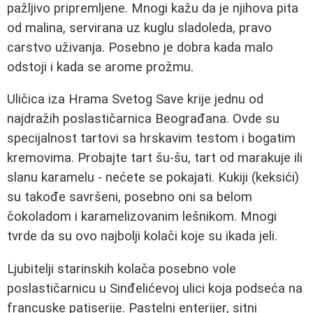
pažljivo pripremljene. Mnogi kažu da je njihova pita
od malina, servirana uz kuglu sladoleda, pravo
carstvo uživanja. Posebno je dobra kada malo
odstoji i kada se arome prožmu.
Uličica iza Hrama Svetog Save krije jednu od
najdražih poslastičarnica Beograđana. Ovde su
specijalnost tartovi sa hrskavim testom i bogatim
kremovima. Probajte tart šu-šu, tart od marakuje ili
slanu karamelu - nećete se pokajati. Kukiji (keksići)
su takođe savršeni, posebno oni sa belom
čokoladom i karamelizovanim lešnikom. Mnogi
tvrde da su ovo najbolji kolači koje su ikada jeli.
Ljubitelji starinskih kolača posebno vole
poslastičarnicu u Sinđelićevoj ulici koja podseća na
francuske patiserije. Pastelni enterijer, sitni