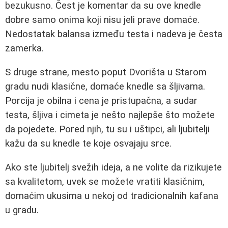
bezukusno. Čest je komentar da su ove knedle
dobre samo onima koji nisu jeli prave domaće.
Nedostatak balansa između testa i nadeva je česta
zamerka.
S druge strane, mesto poput Dvorišta u Starom
gradu nudi klasične, domaće knedle sa šljivama.
Porcija je obilna i cena je pristupačna, a sudar
testa, šljiva i cimeta je nešto najlepše što možete
da pojedete. Pored njih, tu su i uštipci, ali ljubitelji
kažu da su knedle te koje osvajaju srce.
Ako ste ljubitelj svežih ideja, a ne volite da rizikujete
sa kvalitetom, uvek se možete vratiti klasičnim,
domaćim ukusima u nekoj od tradicionalnih kafana
u gradu.