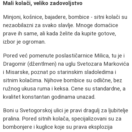
Mali kolači, veliko zadovoljstvo
Minjoni, košnice, bajadere, bombice - sitni kolači su
nezaobilazni za svako slavlje. Mnoge domaćice
prave ih same, ali kada želite da kupite gotove,
izbor je ogroman.
Pored već pomenute poslastičarnice Milica, tu je i
Dragomir (džentlmen) na uglu Svetozara Markovića
i Misarske, poznat po starinskim sladoledima i
sitnim kolačima. Njihove bombice su odlične, bez
ružnog ukusa ruma i keksa. Cene su standardne, a
kvalitet konstantan godinama unazad.
Boni u Svetogorskoj ulici je pravi dragulj za ljubitelje
pralina. Pored sitnih kolača, specijalizovani su za
bombonjere i kuglice koje su prava eksplozija