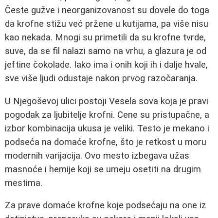
Česte gužve i neorganizovanost su dovele do toga
da krofne stižu već pržene u kutijama, pa više nisu
kao nekada. Mnogi su primetili da su krofne tvrde,
suve, da se fil nalazi samo na vrhu, a glazura je od
jeftine čokolade. Iako ima i onih koji ih i dalje hvale,
sve više ljudi odustaje nakon prvog razočaranja.
U Njegoševoj ulici postoji Vesela sova koja je pravi
pogodak za ljubitelje krofni. Cene su pristupačne, a
izbor kombinacija ukusa je veliki. Testo je mekano i
podseća na domaće krofne, što je retkost u moru
modernih varijacija. Ovo mesto izbegava užas
masnoće i hemije koji se umeju osetiti na drugim
mestima.
Za prave domaće krofne koje podsećaju na one iz