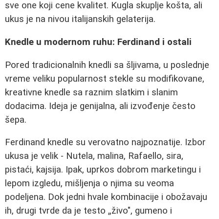
sve one koji cene kvalitet. Kugla skuplje košta, ali
ukus je na nivou italijanskih gelaterija.
Knedle u modernom ruhu: Ferdinand i ostali
Pored tradicionalnih knedli sa šljivama, u poslednje
vreme veliku popularnost stekle su modifikovane,
kreativne knedle sa raznim slatkim i slanim
dodacima. Ideja je genijalna, ali izvođenje često
šepa.
Ferdinand knedle su verovatno najpoznatije. Izbor
ukusa je velik - Nutela, malina, Rafaello, sira,
pistaći, kajsija. Ipak, uprkos dobrom marketingu i
lepom izgledu, mišljenja o njima su veoma
podeljena. Dok jedni hvale kombinacije i obožavaju
ih, drugi tvrde da je testo „živo", gumeno i