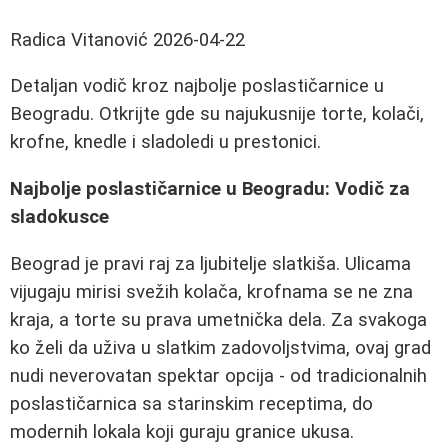
Radica Vitanović
2026-04-22
Detaljan vodič kroz najbolje poslastičarnice u
Beogradu. Otkrijte gde su najukusnije torte, kolači,
krofne, knedle i sladoledi u prestonici.
Najbolje poslastičarnice u Beogradu: Vodič za
sladokusce
Beograd je pravi raj za ljubitelje slatkiša. Ulicama
vijugaju mirisi svežih kolača, krofnama se ne zna
kraja, a torte su prava umetnička dela. Za svakoga
ko želi da uživa u slatkim zadovoljstvima, ovaj grad
nudi neverovatan spektar opcija - od tradicionalnih
poslastičarnica sa starinskim receptima, do
modernih lokala koji guraju granice ukusa.