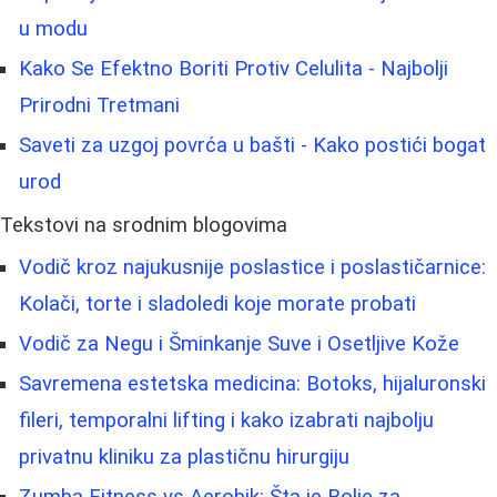
u modu
Kako Se Efektno Boriti Protiv Celulita - Najbolji
Prirodni Tretmani
Saveti za uzgoj povrća u bašti - Kako postići bogat
urod
Tekstovi na srodnim blogovima
Vodič kroz najukusnije poslastice i poslastičarnice:
Kolači, torte i sladoledi koje morate probati
Vodič za Negu i Šminkanje Suve i Osetljive Kože
Savremena estetska medicina: Botoks, hijaluronski
fileri, temporalni lifting i kako izabrati najbolju
privatnu kliniku za plastičnu hirurgiju
Zumba Fitness vs Aerobik: Šta je Bolje za