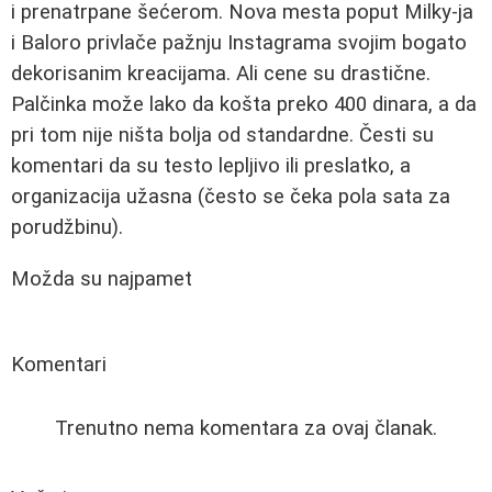
i prenatrpane šećerom. Nova mesta poput Milky-ja
i Baloro privlače pažnju Instagrama svojim bogato
dekorisanim kreacijama. Ali cene su drastične.
Palčinka može lako da košta preko 400 dinara, a da
pri tom nije ništa bolja od standardne. Česti su
komentari da su testo lepljivo ili preslatko, a
organizacija užasna (često se čeka pola sata za
porudžbinu).
Možda su najpamet
Komentari
Trenutno nema komentara za ovaj članak.