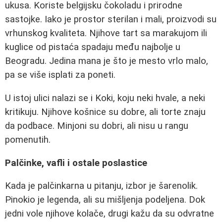
ukusa. Koriste belgijsku čokoladu i prirodne
sastojke. Iako je prostor sterilan i mali, proizvodi su
vrhunskog kvaliteta. Njihove tart sa marakujom ili
kuglice od pistaća spadaju među najbolje u
Beogradu. Jedina mana je što je mesto vrlo malo,
pa se više isplati za poneti.
U istoj ulici nalazi se i Koki, koju neki hvale, a neki
kritikuju. Njihove košnice su dobre, ali torte znaju
da podbace. Minjoni su dobri, ali nisu u rangu
pomenutih.
Palčinke, vafli i ostale poslastice
Kada je palčinkarna u pitanju, izbor je šarenolik.
Pinokio je legenda, ali su mišljenja podeljena. Dok
jedni vole njihove kolače, drugi kažu da su odvratne