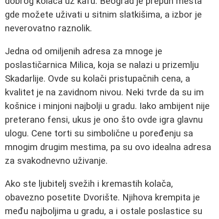
dobrog kolača uz kafu. Beograd je prepun mesta
gde možete uživati u sitnim slatkišima, a izbor je
neverovatno raznolik.
Jedna od omiljenih adresa za mnoge je
poslastičarnica Milica, koja se nalazi u prizemlju
Skadarlije. Ovde su kolači pristupačnih cena, a
kvalitet je na zavidnom nivou. Neki tvrde da su im
košnice i minjoni najbolji u gradu. Iako ambijent nije
preterano fensi, ukus je ono što ovde igra glavnu
ulogu. Cene torti su simbolične u poređenju sa
mnogim drugim mestima, pa su ovo idealna adresa
za svakodnevno uživanje.
Ako ste ljubitelj svežih i kremastih kolača,
obavezno posetite Dvorište. Njihova krempita je
među najboljima u gradu, a i ostale poslastice su